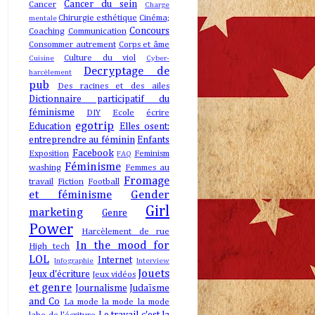
Cancer du sein
Cancer
Charge
Chirurgie esthétique
Cinéma;
mentale
Concours
Coaching
Communication
Consommer autrement
Corps et âme
Culture du viol
Cuisine
Cyber-
Decryptage de
harcèlement
pub
Des racines et des ailes
Dictionnaire participatif du
féminisme
DIY
Ecole
écrire
egotrip
Education
Elles osent:
entreprendre au féminin
Enfants
Facebook
Exposition
Feminism
FAQ
Féminisme
washing
Femmes au
Fromage
travail
Fiction
Football
et féminisme
Gender
Girl
marketing
Genre
Power
Harcèlement de rue
In the mood for
High tech
LOL
Internet
Infographie
Interview
Jouets
Jeux d'écriture
Jeux vidéos
et genre
Journalisme
Judaïsme
and Co
La mode la mode la mode