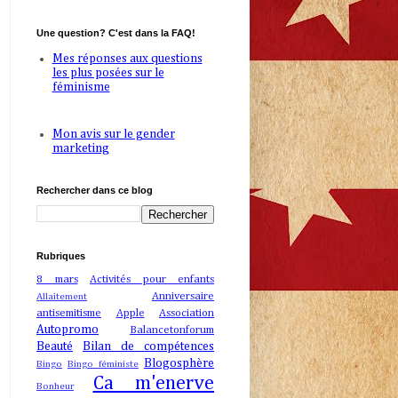
Une question? C'est dans la FAQ!
Mes réponses aux questions
les plus posées sur le
féminisme
Mon avis sur le gender
marketing
Rechercher dans ce blog
Rubriques
8 mars
Activités pour enfants
Anniversaire
Allaitement
antisemitisme
Apple
Association
Autopromo
Balancetonforum
Beauté
Bilan de compétences
Blogosphère
Bingo
Bingo féministe
Ca m'enerve
Bonheur