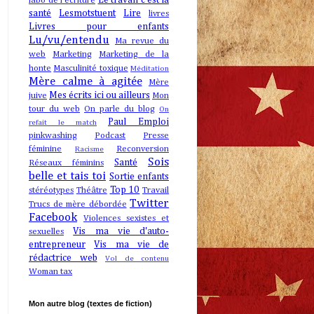
Le travail c'est la
labo de l'écriture
santé
Lesmotstuent
Lire
livres
Livres pour enfants
Lu/vu/entendu
Ma revue du
web
Marketing
Marketing de la
honte
Masculinité toxique
Méditation
Mère calme à agitée
Mère
Mes écrits ici ou ailleurs
juive
Mon
tour du web
On parle du blog
On
Paul Emploi
refait le match
pinkwashing
Podcast
Presse
féminine
Reconversion
Racisme
Sois
Santé
Réseaux féminins
belle et tais toi
Sortie enfants
Top 10
stéréotypes
Théâtre
Travail
Twitter
Trucs de mère débordée
Facebook
Violences sexistes et
Vis ma vie d'auto-
sexuelles
entrepreneur
Vis ma vie de
rédactrice web
Vol de contenu
Woman tax
Mon autre blog (textes de fiction)