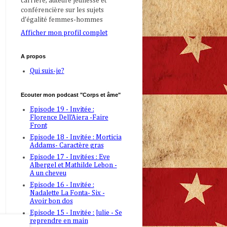
carrière, auteure jeunesse et
conférencière sur les sujets
d'égalité femmes-hommes
Afficher mon profil complet
A propos
Qui suis-je?
Ecouter mon podcast "Corps et âme"
Episode 19 - Invitée :
Florence Dell'Aiera -Faire
Front
Episode 18 - Invitée : Morticia
Addams- Caractère gras
Episode 17 - Invitées : Eve
Albergel et Mathilde Lebon -
A un cheveu
Episode 16 - Invitée :
Nadalette La Fonta- Six -
Avoir bon dos
Episode 15 - Invitée : Julie - Se
reprendre en main