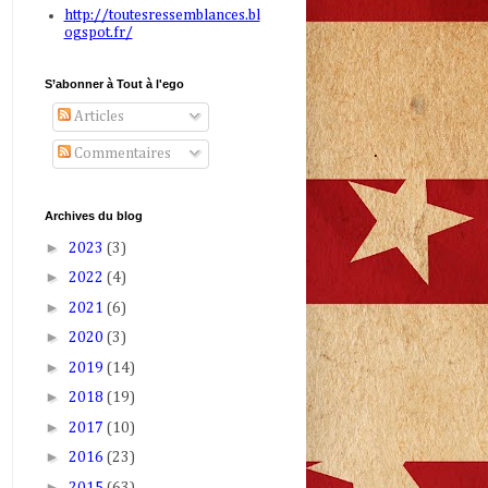
http://toutesressemblances.bl
ogspot.fr/
S’abonner à Tout à l'ego
Articles
Commentaires
Archives du blog
►
2023
(3)
►
2022
(4)
►
2021
(6)
►
2020
(3)
►
2019
(14)
►
2018
(19)
►
2017
(10)
►
2016
(23)
►
2015
(63)