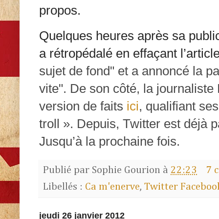
propos.
Quelques heures après sa public
a rétropédalé en effaçant l’articl
sujet de fond
" et a annoncé la p
vite
". De son côté, la journalist
version de faits
ici
, qualifiant se
troll ». Depuis, Twitter est déjà
Jusqu’à la prochaine fois.
Publié par
Sophie Gourion
à
22:23
7 
Libellés :
Ca m'enerve
,
Twitter Faceboo
jeudi 26 janvier 2012