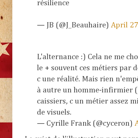
résilience
— JB (@J_Beauhaire)
April 2
L'alternance :) Cela ne me ch
le + souvent ces métiers par d
c une réalité. Mais rien n'em
à autre un homme-infirmier (a
caissiers, c un métier assez m
de visuels.
— Cyrille Frank (@cyceron)