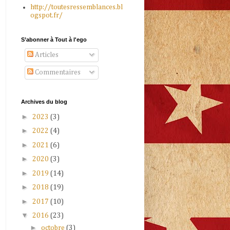
http://toutesressemblances.bl
ogspot.fr/
S’abonner à Tout à l'ego
Articles
Commentaires
Archives du blog
►
2023
(3)
►
2022
(4)
►
2021
(6)
►
2020
(3)
►
2019
(14)
►
2018
(19)
►
2017
(10)
▼
2016
(23)
►
octobre
(3)