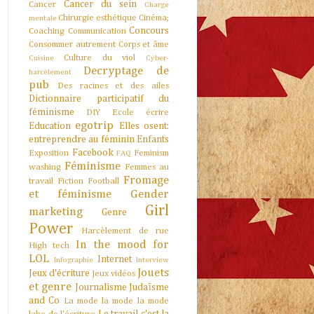
Cancer du sein
Cancer
Charge
Chirurgie esthétique
Cinéma;
mentale
Concours
Coaching
Communication
Consommer autrement
Corps et âme
Culture du viol
Cuisine
Cyber-
Decryptage de
harcèlement
pub
Des racines et des ailes
Dictionnaire participatif du
féminisme
DIY
Ecole
écrire
egotrip
Education
Elles osent:
entreprendre au féminin
Enfants
Facebook
Exposition
Feminism
FAQ
Féminisme
washing
Femmes au
Fromage
travail
Fiction
Football
et féminisme
Gender
Girl
marketing
Genre
Power
Harcèlement de rue
In the mood for
High tech
LOL
Internet
Infographie
Interview
Jouets
Jeux d'écriture
Jeux vidéos
et genre
Journalisme
Judaïsme
and Co
La mode la mode la mode