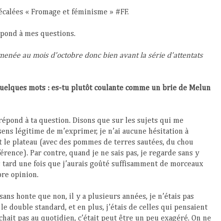
décalées « Fromage et féminisme » #FF.
épond à mes questions.
 menée au mois d'octobre donc bien avant la série d'attentats
quelques mots : es-tu plutôt coulante comme un brie de Melun
 répond à ta question. Disons que sur les sujets qui me
sens légitime de m’exprimer, je n’ai aucune hésitation à
t le plateau (avec des pommes de terres sautées, du chou
érence). Par contre, quand je ne sais pas, je regarde sans y
s tard une fois que j’aurais goûté suffisamment de morceaux
re opinion.
sans honte que non, il y a plusieurs années, je n’étais pas
 le double standard, et en plus, j’étais de celles qui pensaient
hait pas au quotidien, c’était peut être un peu exagéré. On ne