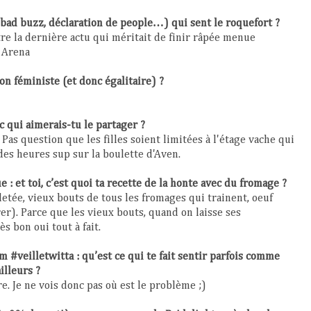
, bad buzz, déclaration de people…) qui sent le roquefort ?
tre la dernière actu qui méritait de finir râpée menue
 Arena
n féministe (et donc égalitaire) ?
c qui aimerais-tu le partager ?
 Pas question que les filles soient limitées à l'étage vache qui
 des heures sup sur la boulette d'Aven.
 : et toi, c’est quoi ta recette de la honte avec du fromage ?
lletée, vieux bouts de tous les fromages qui trainent, oeuf
rer). Parce que les vieux bouts, quand on laisse ses
ès bon oui tout à fait.
m #veilletwitta : qu’est ce qui te fait sentir parfois comme
ailleurs ?
re. Je ne vois donc pas où est le problème ;)