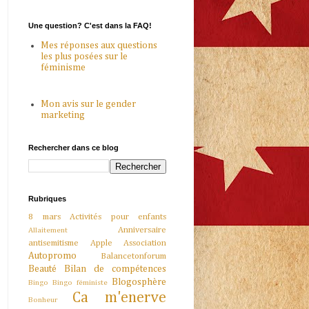
Une question? C'est dans la FAQ!
Mes réponses aux questions
les plus posées sur le
féminisme
Mon avis sur le gender
marketing
Rechercher dans ce blog
Rubriques
8 mars
Activités pour enfants
Anniversaire
Allaitement
antisemitisme
Apple
Association
Autopromo
Balancetonforum
Beauté
Bilan de compétences
Blogosphère
Bingo
Bingo féministe
Ca m'enerve
Bonheur