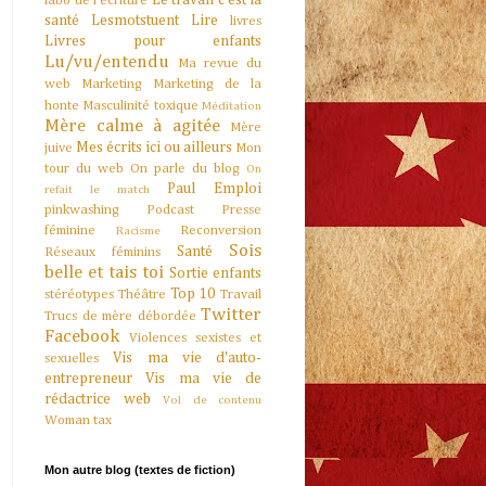
Le travail c'est la
labo de l'écriture
santé
Lesmotstuent
Lire
livres
Livres pour enfants
Lu/vu/entendu
Ma revue du
web
Marketing
Marketing de la
honte
Masculinité toxique
Méditation
Mère calme à agitée
Mère
Mes écrits ici ou ailleurs
juive
Mon
tour du web
On parle du blog
On
Paul Emploi
refait le match
pinkwashing
Podcast
Presse
féminine
Reconversion
Racisme
Sois
Santé
Réseaux féminins
belle et tais toi
Sortie enfants
Top 10
stéréotypes
Théâtre
Travail
Twitter
Trucs de mère débordée
Facebook
Violences sexistes et
Vis ma vie d'auto-
sexuelles
entrepreneur
Vis ma vie de
rédactrice web
Vol de contenu
Woman tax
Mon autre blog (textes de fiction)