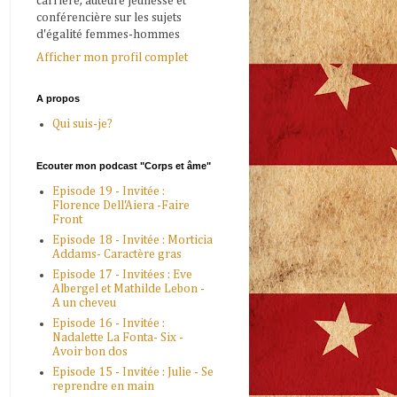
carrière, auteure jeunesse et
conférencière sur les sujets
d'égalité femmes-hommes
Afficher mon profil complet
A propos
Qui suis-je?
Ecouter mon podcast "Corps et âme"
Episode 19 - Invitée :
Florence Dell'Aiera -Faire
Front
Episode 18 - Invitée : Morticia
Addams- Caractère gras
Episode 17 - Invitées : Eve
Albergel et Mathilde Lebon -
A un cheveu
Episode 16 - Invitée :
Nadalette La Fonta- Six -
Avoir bon dos
Episode 15 - Invitée : Julie - Se
reprendre en main