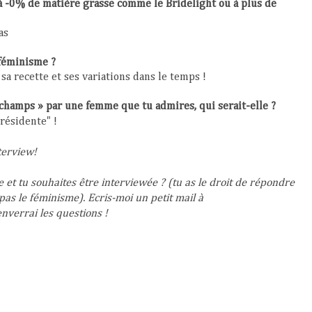
 à -0% de matière grasse comme le Bridelight ou à plus de
as
 féminisme ?
 sa recette et ses variations dans le temps !
 champs » par une femme que tu admires, qui serait-elle ?
résidente" !
terview!
e et tu souhaites être interviewée ? (tu as le droit de répondre
pas le féminisme). Ecris-moi un petit mail à
enverrai les questions !