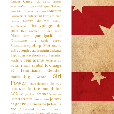
Cancer du sein
Cancer
Charge
Chirurgie esthétique
Cinéma;
mentale
Concours
Coaching
Communication
Consommer autrement
Corps et âme
Culture du viol
Cuisine
Cyber-
Decryptage de
harcèlement
pub
Des racines et des ailes
Dictionnaire participatif du
féminisme
DIY
Ecole
écrire
egotrip
Education
Elles osent:
entreprendre au féminin
Enfants
Facebook
Exposition
Feminism
FAQ
Féminisme
washing
Femmes au
Fromage
travail
Fiction
Football
et féminisme
Gender
Girl
marketing
Genre
Power
Harcèlement de rue
In the mood for
High tech
LOL
Internet
Infographie
Interview
Jouets
Jeux d'écriture
Jeux vidéos
et genre
Journalisme
Judaïsme
and Co
La mode la mode la mode