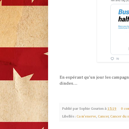
En espérant qu’un jour les campag
dindes…
Publié par
Sophie Gourion
à
15:19
0 co
Libellés :
Ca m'enerve
,
Cancer
,
Cancer du s