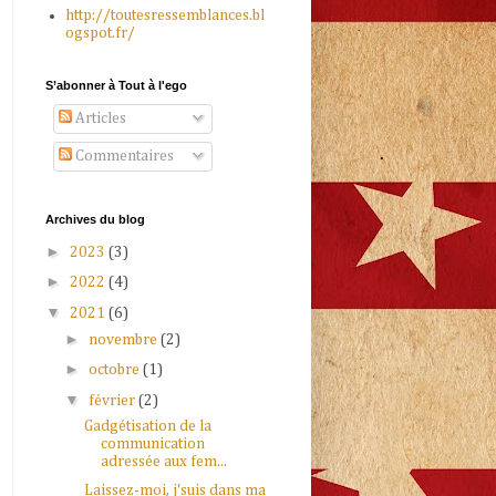
http://toutesressemblances.bl
ogspot.fr/
S’abonner à Tout à l'ego
Articles
Commentaires
Archives du blog
►
2023
(3)
►
2022
(4)
▼
2021
(6)
►
novembre
(2)
►
octobre
(1)
▼
février
(2)
Gadgétisation de la
communication
adressée aux fem...
Laissez-moi, j'suis dans ma