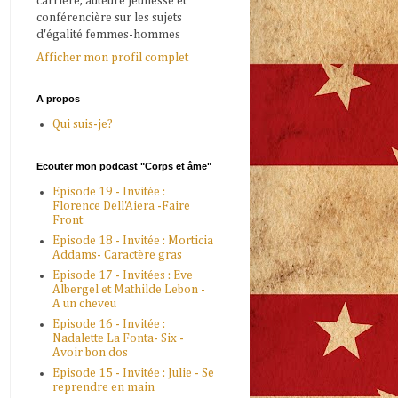
carrière, auteure jeunesse et
conférencière sur les sujets
d'égalité femmes-hommes
Afficher mon profil complet
A propos
Qui suis-je?
Ecouter mon podcast "Corps et âme"
Episode 19 - Invitée :
Florence Dell'Aiera -Faire
Front
Episode 18 - Invitée : Morticia
Addams- Caractère gras
Episode 17 - Invitées : Eve
Albergel et Mathilde Lebon -
A un cheveu
Episode 16 - Invitée :
Nadalette La Fonta- Six -
Avoir bon dos
Episode 15 - Invitée : Julie - Se
reprendre en main