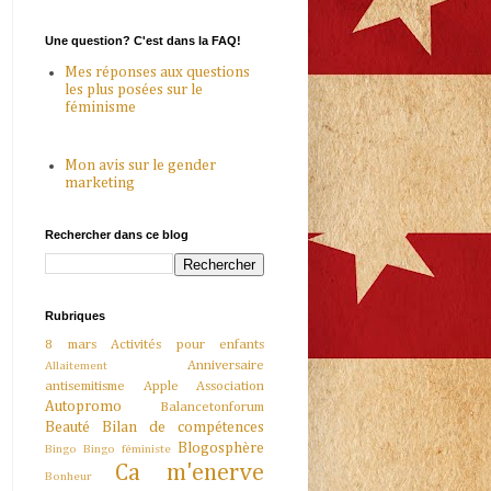
Une question? C'est dans la FAQ!
Mes réponses aux questions
les plus posées sur le
féminisme
Mon avis sur le gender
marketing
Rechercher dans ce blog
Rubriques
8 mars
Activités pour enfants
Anniversaire
Allaitement
antisemitisme
Apple
Association
Autopromo
Balancetonforum
Beauté
Bilan de compétences
Blogosphère
Bingo
Bingo féministe
Ca m'enerve
Bonheur