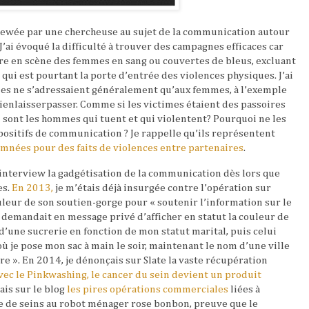
viewée par une chercheuse au sujet de la communication autour
 J’ai évoqué la difficulté à trouver des campagnes efficaces car
tre en scène des femmes en sang ou couvertes de bleus, excluant
qui est pourtant la porte d’entrée des violences physiques. J’ai
es ne s’adressaient généralement qu’aux femmes, à l’exemple
ienlaisserpasser. Comme si les victimes étaient des passoires
ù sont les hommes qui tuent et qui violentent? Pourquoi ne les
positifs de communication ? Je rappelle qu’ils représentent
nées pour des faits de violences entre partenaires
.
 interview la gadgétisation de la communication dès lors que
es.
En 2013,
je m’étais déjà insurgée contre l’opération sur
ouleur de son soutien-gorge pour « soutenir l’information sur le
e demandait en message privé d’afficher en statut la couleur de
’une sucrerie en fonction de mon statut marital, puis celui
où je pose mon sac à main le soir, maintenant le nom d’une ville
e ». En 2014, je dénonçais sur Slate la vaste récupération
vec le Pinkwashing, le cancer du sein devient un produit
tais sur le blog
les pires opérations commerciales
liées à
me de seins au robot ménager rose bonbon, preuve que le