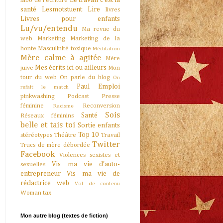
Le travail c'est la
labo de l'écriture
santé
Lesmotstuent
Lire
livres
Livres pour enfants
Lu/vu/entendu
Ma revue du
web
Marketing
Marketing de la
honte
Masculinité toxique
Méditation
Mère calme à agitée
Mère
Mes écrits ici ou ailleurs
juive
Mon
tour du web
On parle du blog
On
Paul Emploi
refait le match
pinkwashing
Podcast
Presse
féminine
Reconversion
Racisme
Sois
Santé
Réseaux féminins
belle et tais toi
Sortie enfants
Top 10
stéréotypes
Théâtre
Travail
Twitter
Trucs de mère débordée
Facebook
Violences sexistes et
Vis ma vie d'auto-
sexuelles
entrepreneur
Vis ma vie de
rédactrice web
Vol de contenu
Woman tax
Mon autre blog (textes de fiction)