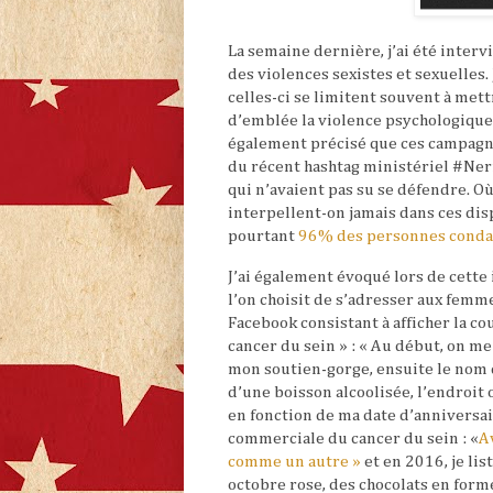
La semaine dernière, j’ai été inter
des violences sexistes et sexuelles.
celles-ci se limitent souvent à met
d’emblée la violence psychologique 
également précisé que ces campagn
du récent hashtag ministériel #Ner
qui n’avaient pas su se défendre. O
interpellent-on jamais dans ces dis
pourtant
96% des personnes condam
J’ai également évoqué lors de cette
l’on choisit de s’adresser aux femm
Facebook consistant à afficher la c
cancer du sein » : « Au début, on m
mon soutien-gorge, ensuite le nom d
d’une boisson alcoolisée, l’endroit 
en fonction de ma date d’anniversair
commerciale du cancer du sein : «
A
comme un autre »
et en 2016, je lis
octobre rose, des chocolats en for