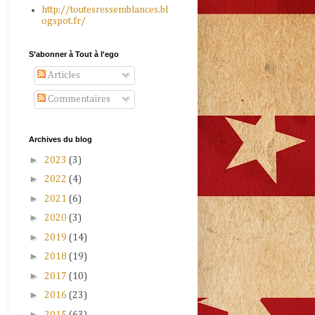
http://toutesressemblances.bl
ogspot.fr/
S’abonner à Tout à l'ego
Articles
Commentaires
Archives du blog
►
2023
(3)
►
2022
(4)
►
2021
(6)
►
2020
(3)
►
2019
(14)
►
2018
(19)
►
2017
(10)
►
2016
(23)
►
2015
(63)