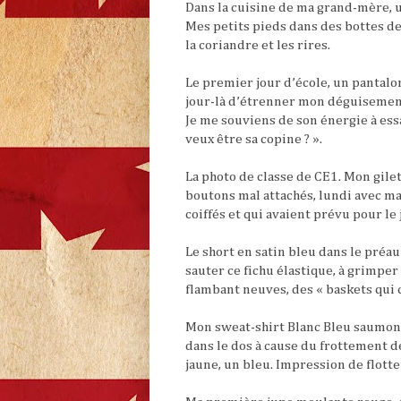
Dans la cuisine de ma grand-mère, 
Mes petits pieds dans des bottes de
la coriandre et les rires.
Le premier jour d’école, un pantalon
jour-là d’étrenner mon déguisement
Je me souviens de son énergie à essa
veux être sa copine ? ».
La photo de classe de CE1. Mon gilet 
boutons mal attachés, lundi avec mar
coiffés et qui avaient prévu pour le 
Le short en satin bleu dans le préa
sauter ce fichu élastique, à grimper
flambant neuves, des « baskets qui c
Mon sweat-shirt Blanc Bleu saumon e
dans le dos à cause du frottement d
jaune, un bleu. Impression de flot