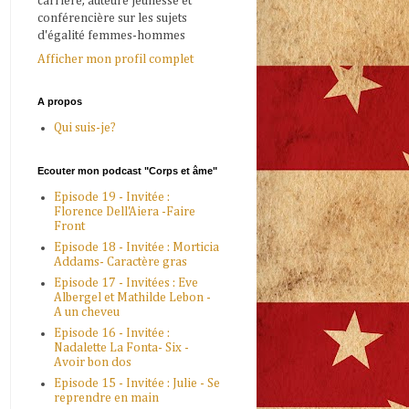
carrière, auteure jeunesse et
conférencière sur les sujets
d'égalité femmes-hommes
Afficher mon profil complet
A propos
Qui suis-je?
Ecouter mon podcast "Corps et âme"
Episode 19 - Invitée :
Florence Dell'Aiera -Faire
Front
Episode 18 - Invitée : Morticia
Addams- Caractère gras
Episode 17 - Invitées : Eve
Albergel et Mathilde Lebon -
A un cheveu
Episode 16 - Invitée :
Nadalette La Fonta- Six -
Avoir bon dos
Episode 15 - Invitée : Julie - Se
reprendre en main