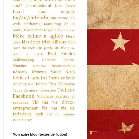
Le travail c'est la
labo de l'écriture
santé
Lesmotstuent
Lire
livres
Livres pour enfants
Lu/vu/entendu
Ma revue du
web
Marketing
Marketing de la
honte
Masculinité toxique
Méditation
Mère calme à agitée
Mère
Mes écrits ici ou ailleurs
juive
Mon
tour du web
On parle du blog
On
Paul Emploi
refait le match
pinkwashing
Podcast
Presse
féminine
Reconversion
Racisme
Sois
Santé
Réseaux féminins
belle et tais toi
Sortie enfants
Top 10
stéréotypes
Théâtre
Travail
Twitter
Trucs de mère débordée
Facebook
Violences sexistes et
Vis ma vie d'auto-
sexuelles
entrepreneur
Vis ma vie de
rédactrice web
Vol de contenu
Woman tax
Mon autre blog (textes de fiction)