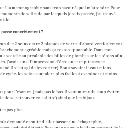
due à la mammographie sans trop savoir à quoi m’attendre. Pour
 moments de solitude par lesquels je suis passée, j’ai trouvé
utile.
passe concrètement ?
un des 2 seins entre 2 plaques de verre, d’abord verticalement
 franchement agréable mais ça reste supportable. Dans mon
m’a scotché au préalable des billes de plombs sur les tétons afin
hés, j’avais ainsi l’impression d’être une strip-teaseuse
d il s’est agi de les retirer). Bon à savoir : il vaut mieux
e cycle, les seins sont alors plus faciles à examiner et moins
 pour l’examen (mais pas le bas, il vaut mieux du coup éviter
ie de se retrouver en culotte) ainsi que les bijoux.
es pas plus.
 m’a demandé ensuite d’aller passer une échographie,
pect avait été détecté. Personne ne vous le dit au moment de la