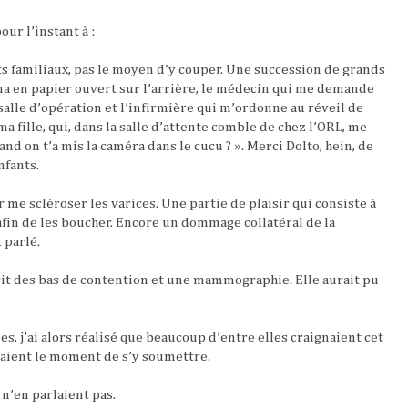
ur l’instant à :
s familiaux, pas le moyen d’y couper. Une succession de grands
a en papier ouvert sur l’arrière, le médecin qui me demande
n salle d’opération et l’infirmière qui m’ordonne au réveil de
a fille, qui, dans la salle d’attente comble de chez l’ORL, me
nd on t’a mis la caméra dans le cucu ? ». Merci Dolto, hein, de
nfants.
me scléroser les varices. Une partie de plaisir qui consiste à
afin de les boucher. Encore un dommage collatéral de la
 parlé.
rit des bas de contention et une mammographie. Elle aurait pu
s, j’ai alors réalisé que beaucoup d’entre elles craignaient cet
aient le moment de s’y soumettre.
 n’en parlaient pas.