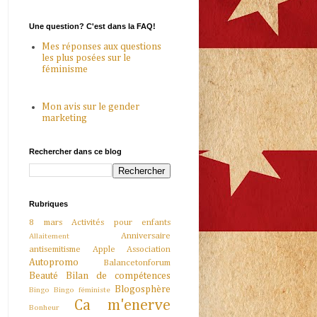
Une question? C'est dans la FAQ!
Mes réponses aux questions
les plus posées sur le
féminisme
Mon avis sur le gender
marketing
Rechercher dans ce blog
Rubriques
8 mars
Activités pour enfants
Anniversaire
Allaitement
antisemitisme
Apple
Association
Autopromo
Balancetonforum
Beauté
Bilan de compétences
Blogosphère
Bingo
Bingo féministe
Ca m'enerve
Bonheur