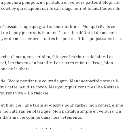
un poncho à pompon, un pantalon en velours pattes d’éléphant.
 cowboy qui claquent sur le carrelage noir et blanc. L’odeur de
 écossais rouge qui gratte, sans doublure. Moi qui rêvais ce
 de Candy je me suis heurtée à un refus définitif de ma mère.
yer de me caser avec toutes les petites filles qui passaient « tu
tricoté main, rose et bleu, fait avec les chutes de laine. Les
di, les cheveux en bataille. Les autres enfants, lisses, bien
jour de la photo.
u de l’école pendant le cours de gym. Mon incapacité notoire à
 sur cette maudite corde. Mes yeux qui fixent mes Ilie Nastase
ourent vite ». En théorie.
t bleu ciel, une taille au-dessus pour cacher mon corset, élimé
e mon attirail en plastique. Mon pantalon ample en velours. Un
ter dans ma vie comme dans mes vêtements.