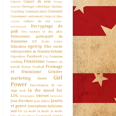
Cancer du sein
Cancer
Charge
Chirurgie esthétique
Cinéma;
mentale
Concours
Coaching
Communication
Consommer autrement
Corps et âme
Culture du viol
Cuisine
Cyber-
Decryptage de
harcèlement
pub
Des racines et des ailes
Dictionnaire participatif du
féminisme
DIY
Ecole
écrire
egotrip
Education
Elles osent:
entreprendre au féminin
Enfants
Facebook
Exposition
Feminism
FAQ
Féminisme
washing
Femmes au
Fromage
travail
Fiction
Football
et féminisme
Gender
Girl
marketing
Genre
Power
Harcèlement de rue
In the mood for
High tech
LOL
Internet
Infographie
Interview
Jouets
Jeux d'écriture
Jeux vidéos
et genre
Journalisme
Judaïsme
and Co
La mode la mode la mode