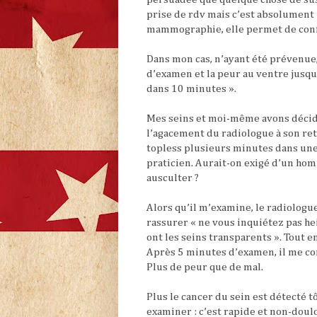
prise de rdv mais c’est absolument
mammographie, elle permet de confi
Dans mon cas, n’ayant été prévenue, 
d’examen et la peur au ventre jusqu’
dans 10 minutes ».
Mes seins et moi-même avons décidé
l’agacement du radiologue à son retou
topless plusieurs minutes dans une
praticien. Aurait-on exigé d’un homm
ausculter ?
Alors qu’il m’examine, le radiologu
rassurer « ne vous inquiétez pas he
ont les seins transparents ». Tout 
Après 5 minutes d’examen, il me con
Plus de peur que de mal.
Plus le cancer du sein est détecté tô
examiner : c’est rapide et non-doul