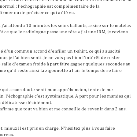
 normal : l’échographie est complémentaire de la
rmer ou de préciser ce qui a été vu.
j’ai attendu 10 minutes les seins ballants, assise sur le matelas
à ce que le radiologue passe une tête « j’ai une IRM, je reviens
 d’un commun accord d’enfiler un t-shirt, ce qui a suscité
r, je l’ai bien senti. Je ne vois pas bien l’intérêt de rester
 salle d’examen froide à part faire gagner quelques secondes au
e qu’il reste ainsi la zigounette à l’air le temps de se faire
e qui a sans doute senti mon appréhension, tente de me
in, l’échographie c’est systématique. A part pour les mamies qui
en délicatesse décidément.
firme que tout va bien et me conseille de revenir dans 2 ans.
t, mieux il est pris en charge. N’hésitez plus à vous faire
oureux.