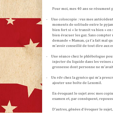
Pour moi, mes 40 ans se résument po
-
Une coloscopie : vus mes antécédent
moments de solitude entre le pyjam
bien fort si « le transit va bien » e
bien évacuer les gaz. Sans compter m
demande « Maman, ça t’a fait mal qua
m’avoir conseillé de tout dire aux e
-
Une séance chez le phlébologue pour 
injecter du liquide dans les veines 
grossesse dont personne ne m’avait
-
Un rdv chez la gynéco qui m’a presc
ajouter une boîte de Lexomil.
En évoquant le sujet avec mes copine
examen et, par conséquent, repouss
D’autres, gênées d’évoquer le sujet,