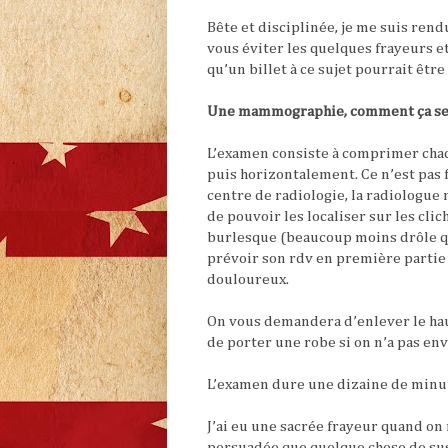
Bête et disciplinée, je me suis ren
vous éviter les quelques frayeurs et
qu’un billet à ce sujet pourrait être 
Une mammographie, comment ça se 
L’examen consiste à comprimer chac
puis horizontalement. Ce n’est pas
centre de radiologie, la radiologue 
de pouvoir les localiser sur les clic
burlesque (beaucoup moins drôle quan
prévoir son rdv en première partie d
douloureux.
On vous demandera d’enlever le haut
de porter une robe si on n’a pas env
L’examen dure une dizaine de minut
J’ai eu une sacrée frayeur quand on
persuadée que quelque chose de sus