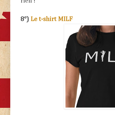
rien !
8°)
Le t-shirt MILF