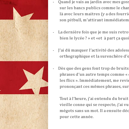
-
Quand je vais au jardin avec mes gos
sur les bancs publics comme le chant
là avec leurs maitres (y a des fourri
son pitbull, m’attirant immédiateme
-
La dernière fois que je me suis retro
bien le lycée ? » et «et à part ça quo
-
J’ai dû masquer l’activité des adoles
orthographique et la surenchère d’e
-
Dès que des gens font trop de bruits
phrases d’un autre temps comme « c’e
les flics ». Immédiatement, me rev
prononçant ces mêmes phrases, sur 
Tout à l’heure, j’ai entendu du bru
vieille conne qui se respecte, j’ai vu
mégots sans un mot. Il a ensuite déco
pour cette année.