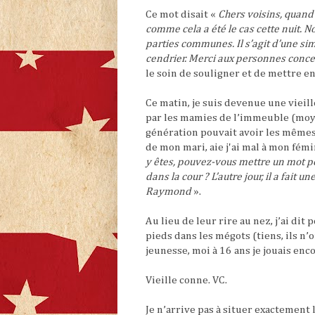
Ce mot disait «
Chers voisins, quand 
comme cela a été le cas cette nuit. 
parties communes. Il s’agit d’une sim
cendrier. Merci aux personnes conce
le soin de souligner et de mettre e
Ce matin, je suis devenue une vieil
par les mamies de l’immeuble (moye
génération pouvait avoir les mêmes
de mon mari, aie j'ai mal à mon fém
y êtes, pouvez-vous mettre un mot pou
dans la cour ? L’autre jour, il a fait 
Raymond
».
Au lieu de leur rire au nez, j’ai di
pieds dans les mégots (tiens, ils n’o
jeunesse, moi à 16 ans je jouais enco
Vieille conne. VC.
Je n’arrive pas à situer exactement 