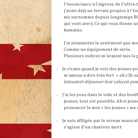
l’insouciance à l’aigreur, de l’ultra-
j’avais déjà un terrain propice à l’
me surnomme depuis longtemps BORD
qui vont avec). Ce qui vous donne u
humaine.
J’ai néanmoins le sentiment que mo
Comme un équipement de série.
Plusieurs indices m’avaient mis la 
-
Je ricane quand je vois des jeunes p
m’amuse à dire très fort «
ah s’ils 
laissaient dépasser leur caleçon pour
-
J’ai les yeux dans le vide et des bou
jeunes, tout est possible. Ah si jeune
prononcer le mot « les jeunes » me 
-
Je suis affligée par le niveau musical
s’agisse d'un chanteur mort