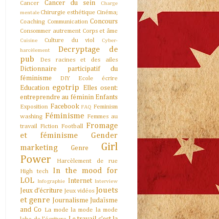
Cancer du sein
Cancer
Charge
Chirurgie esthétique
Cinéma;
mentale
Concours
Coaching
Communication
Consommer autrement
Corps et âme
Culture du viol
Cuisine
Cyber-
Decryptage de
harcèlement
pub
Des racines et des ailes
Dictionnaire participatif du
féminisme
DIY
Ecole
écrire
egotrip
Education
Elles osent:
entreprendre au féminin
Enfants
Facebook
Exposition
Feminism
FAQ
Féminisme
washing
Femmes au
Fromage
travail
Fiction
Football
et féminisme
Gender
Girl
marketing
Genre
Power
Harcèlement de rue
In the mood for
High tech
LOL
Internet
Infographie
Interview
Jouets
Jeux d'écriture
Jeux vidéos
et genre
Journalisme
Judaïsme
and Co
La mode la mode la mode