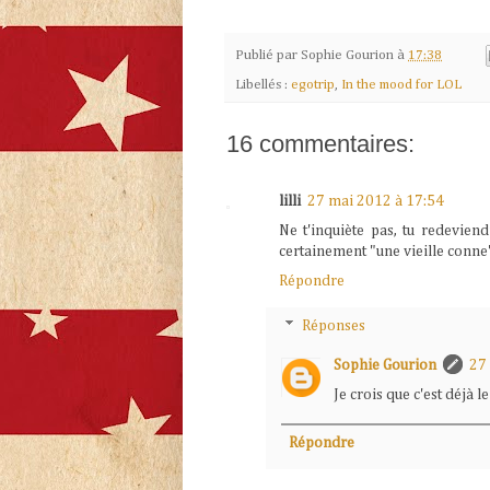
Publié par
Sophie Gourion
à
17:38
Libellés :
egotrip
,
In the mood for LOL
16 commentaires:
lilli
27 mai 2012 à 17:54
Ne t'inquiète pas, tu redevien
certainement "une vieille conne"
Répondre
Réponses
Sophie Gourion
27
Je crois que c'est déjà le 
Répondre