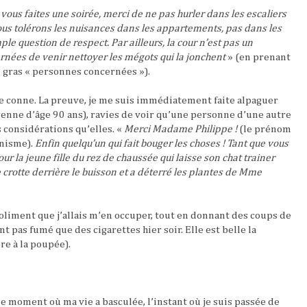
vous faites une soirée, merci de ne pas hurler dans les escaliers
Nous tolérons les nuisances dans les appartements, pas dans les
ple question de respect. Par ailleurs, la cour n’est pas un
rnées de venir nettoyer les mégots qui la jonchent
» (en prenant
n gras « personnes concernées »).
le conne. La preuve, je me suis immédiatement faite alpaguer
nne d’âge 90 ans), ravies de voir qu’une personne d’une autre
 considérations qu’elles. «
Merci Madame Philippe !
(le prénom
inisme).
Enfin quelqu’un qui fait bouger les choses ! Tant que vous
r la jeune fille du rez de chaussée qui laisse son chat trainer
une crotte derrière le buisson et a déterré les plantes de Mme
t poliment que j’allais m’en occuper, tout en donnant des coups de
nt pas fumé que des cigarettes hier soir. Elle est belle la
re à la poupée).
le moment où ma vie a basculée, l’instant où je suis passée de