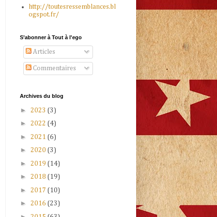
http://toutesressemblances.bl
ogspot.fr/
S’abonner à Tout à l'ego
Articles
Commentaires
Archives du blog
►
2023
(3)
►
2022
(4)
►
2021
(6)
►
2020
(3)
►
2019
(14)
►
2018
(19)
►
2017
(10)
►
2016
(23)
►
2015
(63)