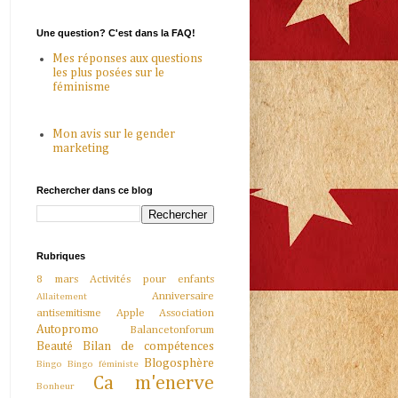
Une question? C'est dans la FAQ!
Mes réponses aux questions
les plus posées sur le
féminisme
Mon avis sur le gender
marketing
Rechercher dans ce blog
Rubriques
8 mars
Activités pour enfants
Anniversaire
Allaitement
antisemitisme
Apple
Association
Autopromo
Balancetonforum
Beauté
Bilan de compétences
Blogosphère
Bingo
Bingo féministe
Ca m'enerve
Bonheur