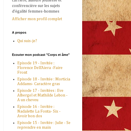
carrière, auteure jeunesse et
conférencière sur les sujets
d'égalité femmes-hommes
Afficher mon profil complet
A propos
Qui suis-je?
Ecouter mon podcast "Corps et âme"
Episode 19 - Invitée :
Florence Dell'Aiera -Faire
Front
Episode 18 - Invitée : Morticia
Addams- Caractère gras
Episode 17 - Invitées : Eve
Albergel et Mathilde Lebon -
A un cheveu
Episode 16 - Invitée :
Nadalette La Fonta- Six -
Avoir bon dos
Episode 15 - Invitée : Julie - Se
reprendre en main