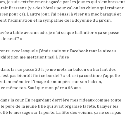
ses, je suis extrêmement agacée par les jeunes qui s’embrassent
ait Brassens (y a des hôtels pour ça) ou les chiens qui trainent
ères pour ça). L’autre jour, j’ai réussi à virer un mec baraqué et
nt l’admiration et la sympathie de la doyenne du jardin.
uvée à table avec un ado, je n’ai su que balbutier « ça se passe
i de neuf ? »
cents avec lesquels j’étais amie sur Facebook tant le niveau
xhibition me mettaient mal à l’aise
 dans la rue passé 23 h, je me mets au balcon en hurlant des
st pas bientôt fini ce bordel ? » et « si ça continue j’appelle
ient en mémoire l’image de mon père sur son balcon,
ce même ton. Sauf que mon père a 66 ans.
it dans la cour. En regardant derrière mes rideaux comme toute
 le père de la jeune fille qui avait organisé la fête, balayer les
llé le message sur la porte. La fête des voisins, ça ne sera pas