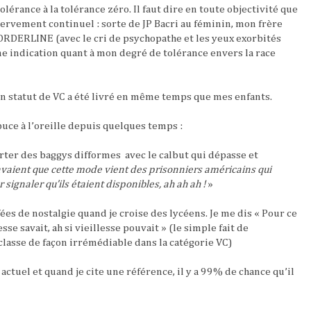
tolérance à la tolérance zéro. Il faut dire en toute objectivité que
énervement continuel : sorte de JP Bacri au féminin, mon frère
ERLINE (avec le cri de psychopathe et les yeux exorbités
ne indication quant à mon degré de tolérance envers la race
n statut de VC a été livré en même temps que mes enfants.
puce à l’oreille depuis quelques temps :
orter des baggys difformes avec le calbut qui dépasse et
savaient que cette mode vient des prisonniers américains qui
 signaler qu’ils étaient disponibles, ah ah ah !
»
ffées de nostalgie quand je croise des lycéens. Je me dis « Pour ce
sse savait, ah si vieillesse pouvait » (le simple fait de
classe de façon irrémédiable dans la catégorie VC)
 actuel et quand je cite une référence, il y a 99% de chance qu’il