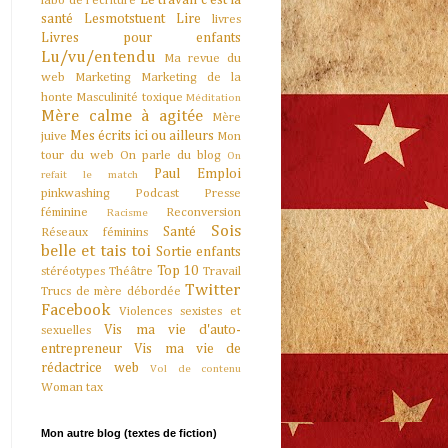
Le travail c'est la
labo de l'écriture
santé
Lesmotstuent
Lire
livres
Livres pour enfants
Lu/vu/entendu
Ma revue du
web
Marketing
Marketing de la
honte
Masculinité toxique
Méditation
Mère calme à agitée
Mère
Mes écrits ici ou ailleurs
juive
Mon
tour du web
On parle du blog
On
Paul Emploi
refait le match
pinkwashing
Podcast
Presse
féminine
Reconversion
Racisme
Sois
Santé
Réseaux féminins
belle et tais toi
Sortie enfants
Top 10
stéréotypes
Théâtre
Travail
Twitter
Trucs de mère débordée
Facebook
Violences sexistes et
Vis ma vie d'auto-
sexuelles
entrepreneur
Vis ma vie de
rédactrice web
Vol de contenu
Woman tax
Mon autre blog (textes de fiction)