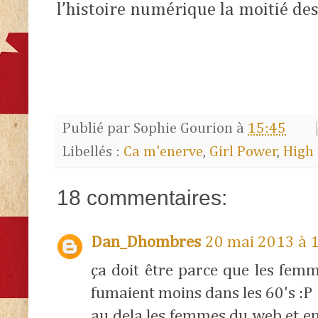
l’histoire numérique la moitié des
Publié par
Sophie Gourion
à
15:45
Libellés :
Ca m'enerve
,
Girl Power
,
High 
18 commentaires:
Dan_Dhombres
20 mai 2013 à 
ça doit être parce que les fem
fumaient moins dans les 60's :P
au dela les femmes du web et en 