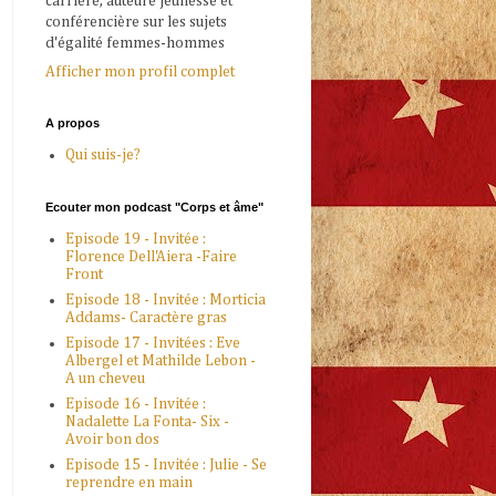
carrière, auteure jeunesse et
conférencière sur les sujets
d'égalité femmes-hommes
Afficher mon profil complet
A propos
Qui suis-je?
Ecouter mon podcast "Corps et âme"
Episode 19 - Invitée :
Florence Dell'Aiera -Faire
Front
Episode 18 - Invitée : Morticia
Addams- Caractère gras
Episode 17 - Invitées : Eve
Albergel et Mathilde Lebon -
A un cheveu
Episode 16 - Invitée :
Nadalette La Fonta- Six -
Avoir bon dos
Episode 15 - Invitée : Julie - Se
reprendre en main