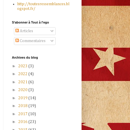
http://toutesressemblances.bl
ogspot.fr/
S’abonner à Tout à l'ego
Articles
Commentaires
Archives du blog
►
2023
(3)
►
2022
(4)
►
2021
(6)
►
2020
(3)
►
2019
(14)
►
2018
(19)
►
2017
(10)
►
2016
(23)
►
2015
(63)