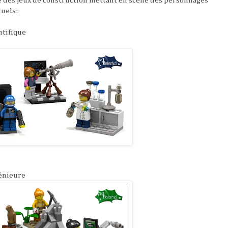
né des jeux de construction mettant en scène des personnages
tuels:
ntifique
génieure