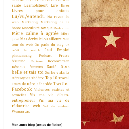
Le travail c'est la
labo de l'écriture
santé
Lesmotstuent
Lire
livres
Livres pour enfants
Lu/vu/entendu
Ma revue du
web
Marketing
Marketing de la
honte
Masculinité toxique
Méditation
Mère calme à agitée
Mère
Mes écrits ici ou ailleurs
juive
Mon
tour du web
On parle du blog
On
Paul Emploi
refait le match
pinkwashing
Podcast
Presse
féminine
Reconversion
Racisme
Sois
Santé
Réseaux féminins
belle et tais toi
Sortie enfants
Top 10
stéréotypes
Théâtre
Travail
Twitter
Trucs de mère débordée
Facebook
Violences sexistes et
Vis ma vie d'auto-
sexuelles
entrepreneur
Vis ma vie de
rédactrice web
Vol de contenu
Woman tax
Mon autre blog (textes de fiction)