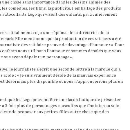
u une chose sans importance dans les dessins animés des
, les comédies, les films, la publicité, l'emballage des produits
 autocollants Lego qui visent des enfants, particulièrement
rns a finalement reçu une réponse de la directrice de la
mark. Elle mentionne que la production de ces stickers a été
journaliste devrait faire preuve de davantage d’humour : « Pour
 enfants nous utilisons l’humour et sommes désolés que vous
t nous avons dépeint un personnage».
ive, le journaliste a écrit une seconde lettre à la marque qui a,
s acide : « Je suis vraiment désolé de la mauvais expérience
’est désormais plus disponible et nous n'approuverions plus un
ent que les Lego peuvent être une façon ludique de présenter
 y a 3 fois plus de personnages masculins que féminins au sein
dicieux de proposer aux petites filles autre chose que des