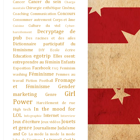
Cancer du sein
Cancer
Charge
Chirurgie esthétique
Cinéma;
mentale
Concours
Coaching
Communication
Consommer autrement
Corps et âme
Culture du viol
Cuisine
Cyber-
Decryptage de
harcèlement
pub
Des racines et des ailes
Dictionnaire participatif du
féminisme
DIY
Ecole
écrire
egotrip
Education
Elles osent:
entreprendre au féminin
Enfants
Facebook
Exposition
Feminism
FAQ
Féminisme
washing
Femmes au
Fromage
travail
Fiction
Football
et féminisme
Gender
Girl
marketing
Genre
Power
Harcèlement de rue
In the mood for
High tech
LOL
Internet
Infographie
Interview
Jouets
Jeux d'écriture
Jeux vidéos
et genre
Journalisme
Judaïsme
and Co
La mode la mode la mode