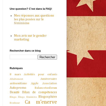
Une question? C'est dans la FAQ!
Mes réponses aux questions
les plus posées sur le
féminisme
Mon avis sur le gender
marketing
Rechercher dans ce blog
Rubriques
8 mars
Activités pour enfants
Anniversaire
Allaitement
antisemitisme
Apple
Association
Autopromo
Balancetonforum
Beauté
Bilan de compétences
Blogosphère
Bingo
Bingo féministe
Ca m'enerve
Bonheur