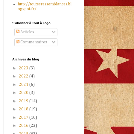
http://toutesressemblances.bl
ogspot.fr/
S’abonner à Tout à l'ego
Articles
Commentaires
Archives du blog
►
2023
(3)
►
2022
(4)
►
2021
(6)
►
2020
(3)
►
2019
(14)
►
2018
(19)
►
2017
(10)
►
2016
(23)
►
2015
(63)