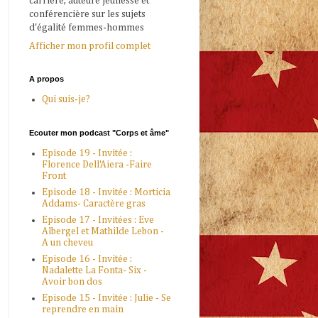
carrière, auteure jeunesse et
conférencière sur les sujets
d'égalité femmes-hommes
Afficher mon profil complet
A propos
Qui suis-je?
Ecouter mon podcast "Corps et âme"
Episode 19 - Invitée :
Florence Dell'Aiera -Faire
Front
Episode 18 - Invitée : Morticia
Addams- Caractère gras
Episode 17 - Invitées : Eve
Albergel et Mathilde Lebon -
A un cheveu
Episode 16 - Invitée :
Nadalette La Fonta- Six -
Avoir bon dos
Episode 15 - Invitée : Julie - Se
reprendre en main