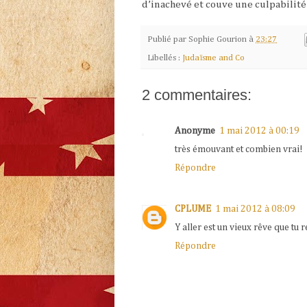
d’inachevé et couve une culpabilit
Publié par
Sophie Gourion
à
23:27
Libellés :
Judaïsme and Co
2 commentaires:
Anonyme
1 mai 2012 à 00:19
très émouvant et combien vrai!
Répondre
CPLUME
1 mai 2012 à 08:09
Y aller est un vieux rêve que tu 
Répondre