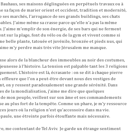
s Bauhaus, ses maisons déglinguées en perpétuels travaux ou à
me sa façon de marier orient et occident, tradition et modernité,
e ses marchés, l’arrogance de ses grands buildings, ses chats
ables. J’aime même sa crasse parce qu’elle n’a pas la même
. J’aime m’emplir de son énergie, de ses bars qui ne ferment
nt sur la plage, font du vélo ou de la gym et vivent comme si
une belle plante, tatouée et juvénile, bronzée et pieds nus, qui
J’aime m’y perdre mais très vite Jérusalem me manque.
asse alors de la blancheur des immeubles au noir des costumes,
a jeunesse à l’histoire. La tension est palpable tant les 3 religions
uement. L’histoire est là, écrasante : on se dit à chaque pierre
n effleure que l’on a peut-être devant nous des vestiges de
ant, on y ressent paradoxalement une grande sérénité. Dans
res de la mondialisation, j’aime me dire que quelques
e de mon peuple, veillent sur son âme et ses commandements
se au plus fort de la tempête. Comme un phare, je m’y ressource
ces jours où la religion n’est qu’accessoire dans ma vie.
paule, une étreinte parfois étouffante mais nécessaire.
re, me contentant de Tel Aviv.
Je garde un étrange sentiment