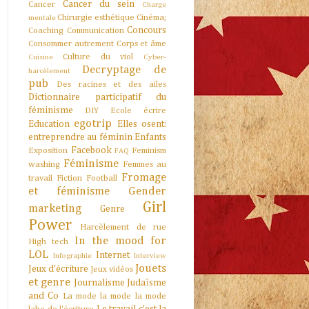
Cancer du sein
Cancer
Charge
Chirurgie esthétique
Cinéma;
mentale
Concours
Coaching
Communication
Consommer autrement
Corps et âme
Culture du viol
Cuisine
Cyber-
Decryptage de
harcèlement
pub
Des racines et des ailes
Dictionnaire participatif du
féminisme
DIY
Ecole
écrire
egotrip
Education
Elles osent:
entreprendre au féminin
Enfants
Facebook
Exposition
Feminism
FAQ
Féminisme
washing
Femmes au
Fromage
travail
Fiction
Football
et féminisme
Gender
Girl
marketing
Genre
Power
Harcèlement de rue
In the mood for
High tech
LOL
Internet
Infographie
Interview
Jouets
Jeux d'écriture
Jeux vidéos
et genre
Journalisme
Judaïsme
and Co
La mode la mode la mode