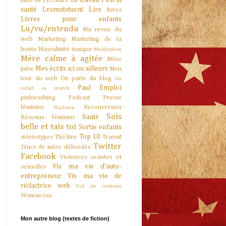
Le travail c'est la
labo de l'écriture
santé
Lesmotstuent
Lire
livres
Livres pour enfants
Lu/vu/entendu
Ma revue du
web
Marketing
Marketing de la
honte
Masculinité toxique
Méditation
Mère calme à agitée
Mère
Mes écrits ici ou ailleurs
juive
Mon
tour du web
On parle du blog
On
Paul Emploi
refait le match
pinkwashing
Podcast
Presse
féminine
Reconversion
Racisme
Sois
Santé
Réseaux féminins
belle et tais toi
Sortie enfants
Top 10
stéréotypes
Théâtre
Travail
Twitter
Trucs de mère débordée
Facebook
Violences sexistes et
Vis ma vie d'auto-
sexuelles
entrepreneur
Vis ma vie de
rédactrice web
Vol de contenu
Woman tax
Mon autre blog (textes de fiction)