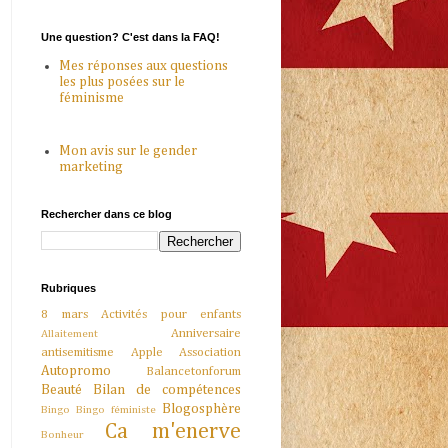
Une question? C'est dans la FAQ!
Mes réponses aux questions
les plus posées sur le
féminisme
Mon avis sur le gender
marketing
Rechercher dans ce blog
Rubriques
8 mars
Activités pour enfants
Anniversaire
Allaitement
antisemitisme
Apple
Association
Autopromo
Balancetonforum
Beauté
Bilan de compétences
Blogosphère
Bingo
Bingo féministe
Ca m'enerve
Bonheur