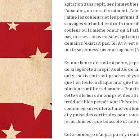
agitation sans répit, ses immeuble
l’abandon, on ne sait vraiment. J’ai
j’aime les couleurs et les parfums d
sauvages sortant d’endroits improb
couleur ou la même odeur qu’à Paris
pas, des ses corps musclés qui coure
demain n’existait pas. Tel Aviv est 
porte sa jeunesse avec arrogance. 
En une heure de route à peine, je p
de la légèreté à la spiritualité, de l
qui y coexistent sont proches physiq
que l’on foule, à chaque mur que l’o
plusieurs milliers d’années. Pourt
cette ville hors du temps et des aff
irréductibles perpétuent l’histoir
comme on surveillerait une veilleu
et y puise des certitudes pour tous 
Jérusalem est une boussole et une é
Cette année, je n’ai pas pu m’y rend