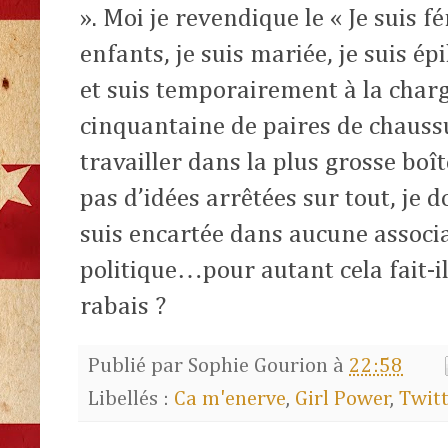
». Moi je revendique le « Je suis f
enfants, je suis mariée, je suis ép
et suis temporairement à la charg
cinquantaine
de paires de chaussu
travailler dans la plus grosse boî
pas d’idées arrêtées sur tout, je 
suis encartée dans aucune associa
politique…pour autant cela fait-i
rabais ?
Publié par
Sophie Gourion
à
22:58
Libellés :
Ca m'enerve
,
Girl Power
,
Twit