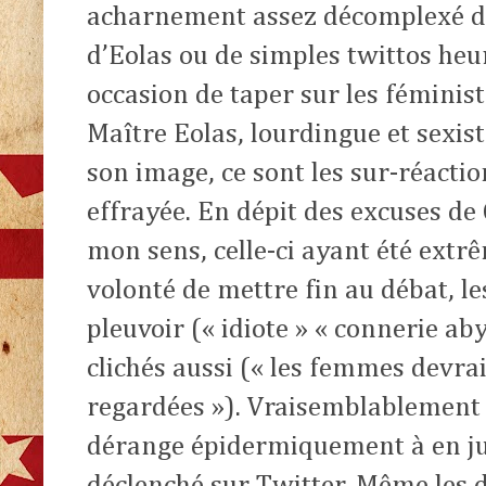
acharnement assez décomplexé de
d’Eolas ou de simples twittos heu
occasion de taper sur les féminis
Maître Eolas, lourdingue et sexis
son image, ce sont les sur-réactio
effrayée. En dépit des excuses de C
mon sens, celle-ci ayant été extr
volonté de mettre fin au débat, le
pleuvoir (« idiote » « connerie aby
clichés aussi (« les femmes devrai
regardées »). Vraisemblablement 
dérange épidermiquement à en ju
déclenché sur Twitter. Même les d