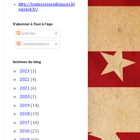
http://toutesressemblances.bl
ogspot.fr/
S’abonner à Tout à l'ego
Articles
Commentaires
Archives du blog
►
2023
(3)
►
2022
(4)
►
2021
(6)
►
2020
(3)
►
2019
(14)
►
2018
(19)
►
2017
(10)
►
2016
(23)
▼
2015
(63)