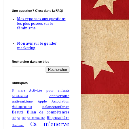
Une question? C'est dans la FAQ!
Mes réponses aux questions
les plus posées sur le
féminisme
Mon avis sur le gender
marketing
Rechercher dans ce blog
Rubriques
8 mars
Activités pour enfants
Anniversaire
Allaitement
antisemitisme
Apple
Association
Autopromo
Balancetonforum
Beauté
Bilan de compétences
Blogosphère
Bingo
Bingo féministe
Ca m'enerve
Bonheur