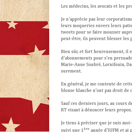
Les médecins, les avocats et les pr
Je n’apprécie pas leur corporatism
leurs moqueries envers leurs pati
tweets pour se faire mousser aupr
peut-être, ils peuvent blesser les
Bien sûr, et fort heureusement, il e
d’abonnements pour s’en persuader
Marie-Anne Soubré, Lornifouin, Dam
surement.
En général, je me contente de cette
blouse blanche n’ont pas droit de 
Sauf ces derniers jours, au cours d
RT visant à dénoncer leurs propos.
Je tiens à préciser que je suis mo
ère
suivi une 1
année d’IUFM et ai pa