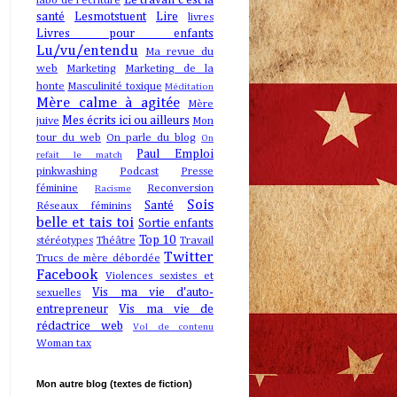
Le travail c'est la
labo de l'écriture
santé
Lesmotstuent
Lire
livres
Livres pour enfants
Lu/vu/entendu
Ma revue du
web
Marketing
Marketing de la
honte
Masculinité toxique
Méditation
Mère calme à agitée
Mère
Mes écrits ici ou ailleurs
juive
Mon
tour du web
On parle du blog
On
Paul Emploi
refait le match
pinkwashing
Podcast
Presse
féminine
Reconversion
Racisme
Sois
Santé
Réseaux féminins
belle et tais toi
Sortie enfants
Top 10
stéréotypes
Théâtre
Travail
Twitter
Trucs de mère débordée
Facebook
Violences sexistes et
Vis ma vie d'auto-
sexuelles
entrepreneur
Vis ma vie de
rédactrice web
Vol de contenu
Woman tax
Mon autre blog (textes de fiction)