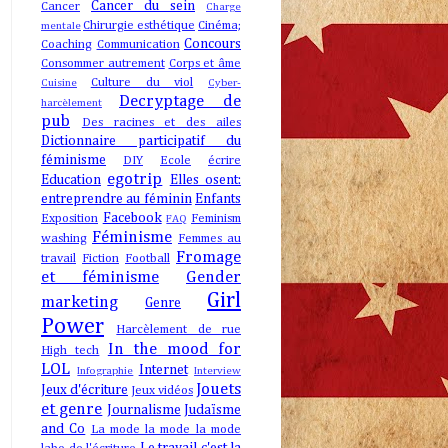
Cancer du sein
Cancer
Charge
Chirurgie esthétique
Cinéma;
mentale
Concours
Coaching
Communication
Consommer autrement
Corps et âme
Culture du viol
Cuisine
Cyber-
Decryptage de
harcèlement
pub
Des racines et des ailes
Dictionnaire participatif du
féminisme
DIY
Ecole
écrire
egotrip
Education
Elles osent:
entreprendre au féminin
Enfants
Facebook
Exposition
Feminism
FAQ
Féminisme
washing
Femmes au
Fromage
travail
Fiction
Football
et féminisme
Gender
Girl
marketing
Genre
Power
Harcèlement de rue
In the mood for
High tech
LOL
Internet
Infographie
Interview
Jouets
Jeux d'écriture
Jeux vidéos
et genre
Journalisme
Judaïsme
and Co
La mode la mode la mode