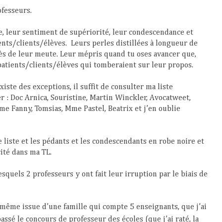
ofesseurs.
e, leur sentiment de supériorité, leur condescendance et
ents/clients/élèves.
Leurs perles distillées à longueur de
ès de leur meute. Leur mépris quand tu oses avancer que,
 patients/clients/élèves qui tomberaient sur leur propos.
xiste des exceptions, il suffit de consulter ma liste
 : Doc Arnica, Souristine, Martin Winckler, Avocatweet,
e Fanny, Tomsias, Mme Pastel, Beatrix et j’en oublie
 liste et les pédants et les condescendants en robe noire et
cité dans ma TL.
esquels 2 professeurs y ont fait leur irruption par le biais de
i-même issue d’une famille qui compte 5 enseignants, que j’ai
ssé le concours de professeur des écoles (que j’ai raté, la