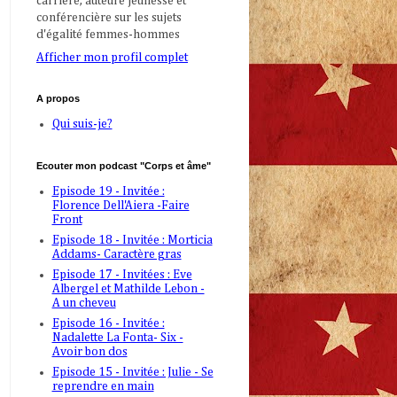
carrière, auteure jeunesse et
conférencière sur les sujets
d'égalité femmes-hommes
Afficher mon profil complet
A propos
Qui suis-je?
Ecouter mon podcast "Corps et âme"
Episode 19 - Invitée :
Florence Dell'Aiera -Faire
Front
Episode 18 - Invitée : Morticia
Addams- Caractère gras
Episode 17 - Invitées : Eve
Albergel et Mathilde Lebon -
A un cheveu
Episode 16 - Invitée :
Nadalette La Fonta- Six -
Avoir bon dos
Episode 15 - Invitée : Julie - Se
reprendre en main