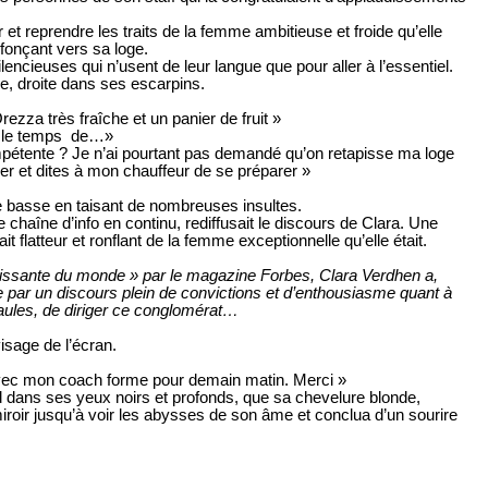
 et reprendre les traits de la femme ambitieuse et froide qu’elle
n fonçant vers sa loge.
ncieuses qui n’usent de leur langue que pour aller à l’essentiel.
ure, droite dans ses escarpins.
ezza très fraîche et un panier de fruit »
 le temps
de…»
mpétente ? Je n’ai pourtant pas demandé qu’on retapisse ma loge
ber et dites à mon chauffeur de se préparer »
te basse en taisant de nombreuses insultes.
 chaîne d’info en continu, rediffusait le discours de Clara. Une
ait flatteur et ronflant de la femme exceptionnelle qu’elle était.
ssante du monde » par le magazine Forbes, Clara Verdhen a,
re par un discours plein de convictions et d’enthousiasme quant à
aules, de diriger ce conglomérat…
isage de l’écran.
avec mon coach forme pour demain matin. Merci »
d dans ses yeux noirs et profonds, que sa chevelure blonde,
iroir jusqu’à voir les abysses de son âme et conclua d’un sourire