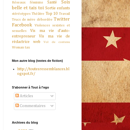
Sois
Santé
Réseaux féminins
belle et tais toi
Sortie enfants
Top 10
stéréotypes
Théâtre
Travail
Twitter
Trucs de mère débordée
Facebook
Violences sexistes et
Vis ma vie d'auto-
sexuelles
entrepreneur
Vis ma vie de
rédactrice web
Vol de contenu
Woman tax
Mon autre blog (textes de fiction)
http://toutesressemblances.bl
ogspot.fr/
S’abonner à Tout à l'ego
Articles
Commentaires
Archives du blog