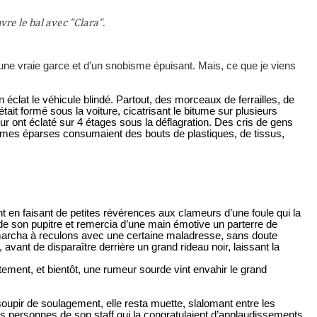
vre le bal avec "Clara".
 une vraie garce et d’un snobisme épuisant. Mais, ce que je viens
 éclat le véhicule blindé. Partout, des morceaux de ferrailles, de
tait formé sous la voiture, cicatrisant le bitume sur plusieurs
ur ont éclaté sur 4 étages sous la déflagration. Des cris de gens
ammes éparses consumaient des bouts de plastiques, de tissus,
ent en faisant de petites révérences aux clameurs d’une foule qui la
t de son pupitre et remercia d’une main émotive un parterre de
 marcha à reculons avec une certaine maladresse, sans doute
 avant de disparaître derrière un grand rideau noir, laissant la
ement, et bientôt, une rumeur sourde vint envahir le grand
oupir de soulagement, elle resta muette, slalomant entre les
ues personnes de son staff qui la congratulaient d’applaudissements