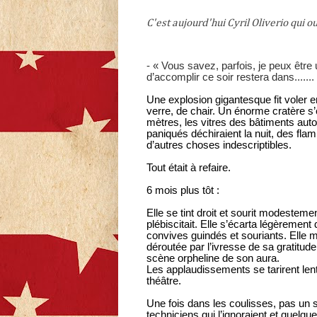
C'est aujourd'hui Cyril Oliverio qui ou
- « Vous savez, parfois, je peux être
d’accomplir ce soir restera dans.......
Une explosion gigantesque fit voler en
verre, de chair. Un énorme cratère s’é
mètres, les vitres des bâtiments auto
paniqués déchiraient la nuit, des fl
d’autres choses indescriptibles.
Tout était à refaire.
6 mois plus tôt :
Elle se tint droit et sourit modestem
plébiscitait. Elle s’écarta légèremen
convives guindés et souriants. Elle
déroutée par l’ivresse de sa gratitude,
scène orpheline de son aura.
Les applaudissements se tarirent lent
théâtre.
Une fois dans les coulisses, pas un s
techniciens qui l’ignoraient et quelq