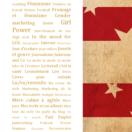
Féminisme
washing
Femmes au
Fromage
travail
Fiction
Football
et féminisme
Gender
Girl
marketing
Genre
Power
Harcèlement de rue
In the mood for
High tech
LOL
Internet
Infographie
Interview
Jouets
Jeux d'écriture
Jeux vidéos
et genre
Journalisme
Judaïsme
and Co
La mode la mode la mode
Le travail c'est la
labo de l'écriture
santé
Lesmotstuent
Lire
livres
Livres pour enfants
Lu/vu/entendu
Ma revue du
web
Marketing
Marketing de la
honte
Masculinité toxique
Méditation
Mère calme à agitée
Mère
Mes écrits ici ou ailleurs
juive
Mon
tour du web
On parle du blog
On
Paul Emploi
refait le match
pinkwashing
Podcast
Presse
féminine
Reconversion
Racisme