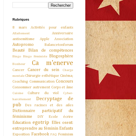
Rubriques
8 mars
Activités pour enfants
Anniversaire
Allaitement
antisemitisme
Apple
Association
Autopromo
Balancetonforum
Beauté
Bilan de compétences
Blogosphère
Bingo
Bingo féministe
Ca m'enerve
Bonheur
Cancer du sein
Cancer
Charge
Chirurgie esthétique
Cinéma;
mentale
Concours
Coaching
Communication
Consommer autrement
Corps et âme
Culture du viol
Cuisine
Cyber-
Decryptage de
harcèlement
pub
Des racines et des ailes
Dictionnaire participatif du
féminisme
DIY
Ecole
écrire
egotrip
Education
Elles osent:
entreprendre au féminin
Enfants
Facebook
Exposition
Feminism
FAQ