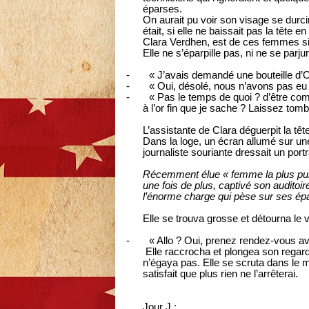
éparses.
On aurait pu voir son visage se durcir
était, si elle ne baissait pas la tête e
Clara Verdhen, est de ces femmes sile
Elle ne s’éparpille pas, ni ne se parj
-
« J’avais demandé une bouteille d’Or
-
« Oui, désolé, nous n’avons pas eu
-
« Pas le temps de quoi ? d’être co
à l’or fin que je sache ? Laissez tom
L’assistante de Clara déguerpit la tê
Dans la loge, un écran allumé sur une
journaliste souriante dressait un portr
Récemment élue « femme la plus pui
une fois de plus, captivé son auditoi
l’énorme charge qui pèse sur ses ép
Elle se trouva grosse et détourna le v
-
« Allo ? Oui, prenez rendez-vous 
Elle raccrocha et plongea son regar
n’égaya pas. Elle se scruta dans le m
satisfait que plus rien ne l’arrêterai.
Jour J :