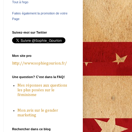
Tout à l'ego
Faites également la promotion de votre
Page
Suivez-moi sur Twitter
Mon site pro
http://www.sophiegourion.fr/
Une question? C'est dans la FAQ!
Mes réponses aux questions
les plus posées sur le
féminisme
Mon avis sur le gender
marketing
Rechercher dans ce blog