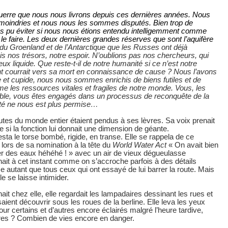
guerre que nous nous livrons depuis ces dernières années. Nous
amoindries et nous nous les sommes disputés. Bien trop de
ns pu éviter si nous nous étions entendu intelligemment comme
 faire. Les deux dernières grandes réserves que sont l’aquifère
du Groenland et de l’Antarctique que les Russes ont déjà
 nos trésors, notre espoir. N’oublions pas nos chercheurs, qui
eux liquide. Que reste-t-il de notre humanité si ce n’est notre
ant courrait vers sa mort en connaissance de cause ? Nous l’avons
ste et cupide, nous nous sommes enrichis de biens futiles et de
e les ressources vitales et fragiles de notre monde. Vous, les
 table, vous êtes engagés dans un processus de reconquête de la
idité ne nous est plus permise…
nautes du monde entier étaient pendus à ses lèvres. Sa voix prenait
 si la fonction lui donnait une dimension de géante.
esta le torse bombé, rigide, en transe. Elle se rappela de ce
 lors de sa nomination à la tête du
World Water Act
« On avait bien
 des eaux héhéhé ! » avec un air de vieux dégueulasse
hait à cet instant comme on s’accroche parfois à des détails
me autant que tous ceux qui ont essayé de lui barrer la route. Mais
le se laisse intimider.
nait chez elle, elle regardait les lampadaires dessinant les rues et
saient découvrir sous les roues de la berline. Elle leva les yeux
our certains et d’autres encore éclairés malgré l’heure tardive,
tres ? Combien de vies encore en danger.