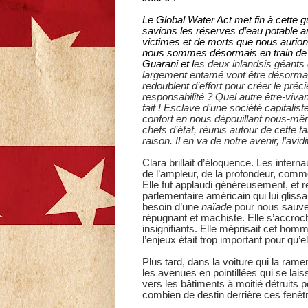
Le Global Water Act met fin à cette 
savions les réserves d’eau potable 
victimes et de morts que nous aurio
nous sommes désormais en train de le
Guarani et l
es deux inlandsis géants 
largement entamé vont être désormais
redoublent d’effort pour créer le préci
responsabilité ? Quel autre être-viv
fait ! Esclave d’une société capitali
confort en nous dépouillant nous-mêm
chefs d’état, réunis autour de cette
raison. Il en va de notre avenir, l’av
Clara brillait d’éloquence. Les inter
de l’ampleur, de la profondeur, comme
Elle fut applaudi généreusement, et r
parlementaire américain qui lui glissa
besoin d’une
naïade
pour nous sauver
répugnant et machiste. Elle s’accroc
insignifiants. Elle méprisait cet hom
l’enjeux était trop important pour qu’el
Plus tard, dans la voiture qui la rame
les avenues en pointillées qui se lais
vers les bâtiments à moitié détruits p
combien de destin derrière ces fenê