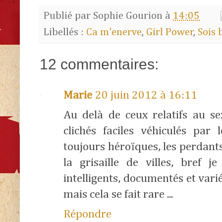
Publié par
Sophie Gourion
à
14:05
Libellés :
Ca m'enerve
,
Girl Power
,
Sois b
12 commentaires:
Marie
20 juin 2012 à 16:11
Au delà de ceux relatifs au se
clichés faciles véhiculés par 
toujours héroïques, les perdant
la grisaille de villes, bref j
intelligents, documentés et vari
mais cela se fait rare ...
Répondre