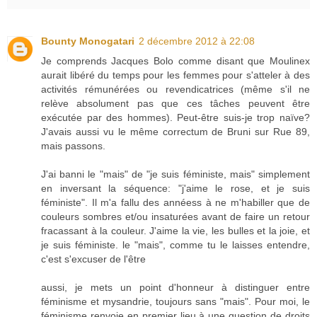
Bounty Monogatari
2 décembre 2012 à 22:08
Je comprends Jacques Bolo comme disant que Moulinex
aurait libéré du temps pour les femmes pour s'atteler à des
activités rémunérées ou revendicatrices (même s'il ne
relève absolument pas que ces tâches peuvent être
exécutée par des hommes). Peut-être suis-je trop naïve?
J'avais aussi vu le même correctum de Bruni sur Rue 89,
mais passons.
J'ai banni le "mais" de "je suis féministe, mais" simplement
en inversant la séquence: "j'aime le rose, et je suis
féministe". Il m'a fallu des annéess à ne m'habiller que de
couleurs sombres et/ou insaturées avant de faire un retour
fracassant à la couleur. J'aime la vie, les bulles et la joie, et
je suis féministe. le "mais", comme tu le laisses entendre,
c'est s'excuser de l'être
aussi, je mets un point d'honneur à distinguer entre
féminisme et mysandrie, toujours sans "mais". Pour moi, le
féminisme renvoie en premier lieu à une question de droits