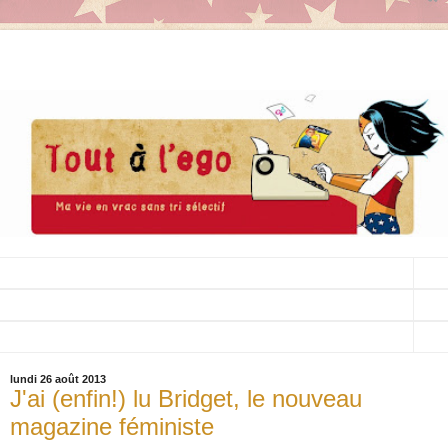
▼
▼
▼
lundi 26 août 2013
J'ai (enfin!) lu Bridget, le nouveau
magazine féministe