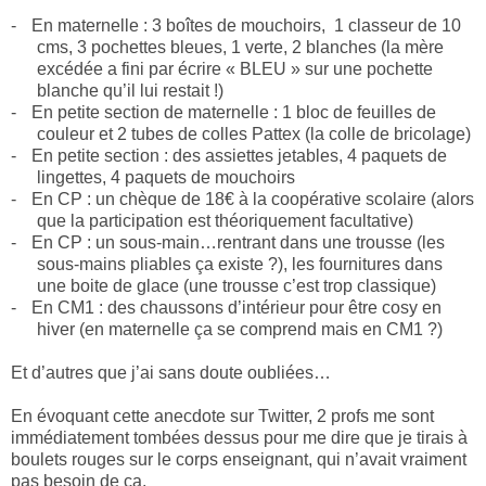
-
En maternelle : 3 boîtes de mouchoirs,
1 classeur de 10
cms, 3 pochettes bleues, 1 verte, 2 blanches (la mère
excédée a fini par écrire « BLEU » sur une pochette
blanche qu’il lui restait !)
-
En petite section de maternelle : 1 bloc de feuilles de
couleur et 2 tubes de colles Pattex (la colle de bricolage)
-
En petite section : des assiettes jetables, 4 paquets de
lingettes, 4 paquets de mouchoirs
-
En CP : un chèque de 18€ à la coopérative scolaire (alors
que la participation est théoriquement facultative)
-
En CP : un sous-main…rentrant dans une trousse (les
sous-mains pliables ça existe ?), les fournitures dans
une boite de glace (une trousse c’est trop classique)
-
En CM1 : des chaussons d’intérieur pour être cosy en
hiver (en maternelle ça se comprend mais en CM1 ?)
Et d’autres que j’ai sans doute oubliées…
En évoquant cette anecdote sur Twitter, 2 profs me sont
immédiatement tombées dessus pour me dire que je tirais à
boulets rouges sur le corps enseignant, qui n’avait vraiment
pas besoin de ça.