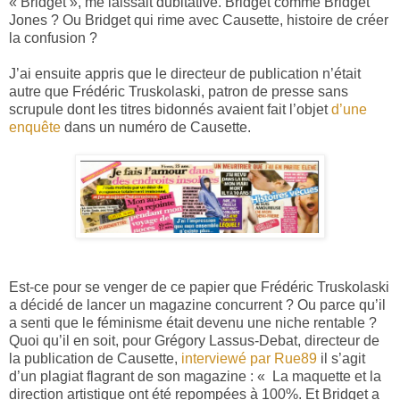
« Bridget », me laissait dubitative. Bridget comme Bridget
Jones ? Ou Bridget qui rime avec Causette, histoire de créer
la confusion ?
J’ai ensuite appris que le directeur de publication n’était
autre que Frédéric Truskolaski, patron de presse sans
scrupule dont les titres bidonnés avaient fait l’objet
d’une
enquête
dans un numéro de Causette.
Est-ce pour se venger de ce papier que Frédéric Truskolaski
a décidé de lancer un magazine concurrent ? Ou parce qu’il
a senti que le féminisme était devenu une niche rentable ?
Quoi qu’il en soit, pour Grégory Lassus-Debat, directeur de
la publication de Causette,
interviewé par Rue89
il s’agit
d’un plagiat flagrant de son magazine : « La maquette et la
direction artistique ont été repompées à 100%. Et Bridget a