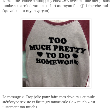
Lors d’une séance de shopping chez C&A avec ma fille hier, je suis
tombée en arrêt devant ce t-shirt au rayon fille (j’ai cherché, nul
équivalent au rayon garçon).
Le message « Trop jolie pour faire mes devoirs » cumule
stéréotype sexiste et faute grammaticale (le « much » est
justement too much).