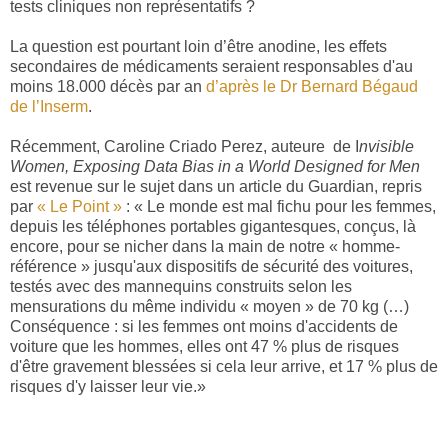
tests cliniques non représentatifs ?
La question est pourtant loin d’être anodine, les effets
secondaires de médicaments seraient responsables d'au
moins 18.000 décès par an
d’après le Dr Bernard Bégaud
de l’Inserm
.
Récemment, Caroline Criado Perez, auteure
de I
nvisible
Women, Exposing Data Bias in a World Designed for Men
est revenue sur le sujet dans un article du Guardian, repris
par
« Le Point »
: « Le monde est mal fichu pour les femmes,
depuis les téléphones portables gigantesques, conçus, là
encore, pour se nicher dans la main de notre « homme-
référence » jusqu'aux dispositifs de sécurité des voitures,
testés avec des mannequins construits selon les
mensurations du même individu « moyen » de 70 kg (…)
Conséquence : si les femmes ont moins d'accidents de
voiture que les hommes, elles ont 47 % plus de risques
d'être gravement blessées si cela leur arrive, et 17 % plus de
risques d'y laisser leur vie.»