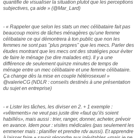
quantifie de visualiser la situation plutot que les perceptions
subjectives, ça aide » (@Mar_Lard)
- « Rappeler que selon les stats un mec célibataire fait pas
beaucoup moins de tâches ménagères qu'une femme
célibataire ce qui démontrera à ton public que non les
femmes ne sont pas "plus propres" que les mecs. Parler des
études montrant que les mecs ont des stratégies pour éviter
de faire le ménage (se dire malades etc). Il y a une
différence de seulement quinze minutes de temps de
ménage entre un mec célibataire et une femme célibataire.
Ça change dès la mise en couple hétérosexuel »
@valerieCG (NDLR : conseils destinés à une présentation
du sujet en entreprise)
- « Lister les tâches, les diviser en 2. + 1 exemple :
«vêtements» ne veut pas juste dire «faut qu’ils soient
habillés», mais aussi : trier, ranger, donner, acheter, prévoir
en avance. Idem pour : visites médicales (pas seulement les
emmener mais : planifier et prendre rdv aussi). Et apprendre
à laisser faire + savoir répondre aux inévitables «mais je ne