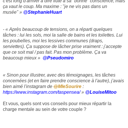
c'est long d'arriver à dire flûte à sa "bonne" conscience, mais
ça vaut le coup. Ma maxime : "je ne vis pas dans un
musée" »
@
StephanieHuart
- « Après beaucoup de tensions, on a réparti quelques
tâches : lui les sols, moi la salle de bains et les toilettes. Lui
les poubelles, moi les lessives communes (draps,
serviettes). Ça suppose de lâcher prise vraiment : j'accepte
que ce soit mal / pas fait. Pas mon problème. Ça va
beaucoup mieux »
@
Pseudomiro
« Sinon pour illustrer, avec des témoignages, les tâches
concernées (et en faire prendre conscience à l'autre), j'avais
bien aimé l'instagram de
@
MleSourire
:
https://www.
instagram.com/taspensea/
»
@
LouiseMitoo
Et vous, quels sont vos conseils pour mieux répartir la
charge mentale au sein de votre couple ?