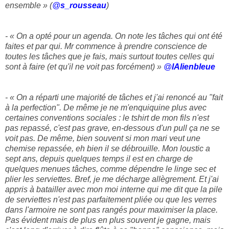
ensemble » (
@
s_rousseau
)
- « On a opté pour un agenda. On note les tâches qui ont été
faites et par qui. Mr commence à prendre conscience de
toutes les tâches que je fais, mais surtout toutes celles qui
sont à faire (et qu'il ne voit pas forcément) »
@
lAlienbleue
- « On a réparti une majorité de tâches et j'ai renoncé au "fait
à la perfection". De même je ne m'enquiquine plus avec
certaines conventions sociales : le tshirt de mon fils n'est
pas repassé, c'est pas grave, en-dessous d'un pull ça ne se
voit pas. De même, bien souvent si mon mari veut une
chemise repassée, eh bien il se débrouille. Mon loustic a
sept ans, depuis quelques temps il est en charge de
quelques menues tâches, comme dépendre le linge sec et
plier les serviettes. Bref, je me décharge allègrement. Et j'ai
appris à batailler avec mon moi interne qui me dit que la pile
de serviettes n'est pas parfaitement pliée ou que les verres
dans l'armoire ne sont pas rangés pour maximiser la place.
Pas évident mais de plus en plus souvent je gagne, mais