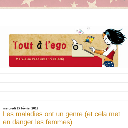
▼
▼
▼
mercredi 27 février 2019
Les maladies ont un genre (et cela met
en danger les femmes)