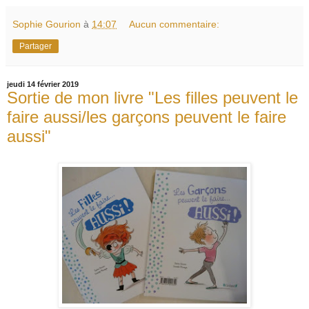
Sophie Gourion
à
14:07
Aucun commentaire:
Partager
jeudi 14 février 2019
Sortie de mon livre "Les filles peuvent le
faire aussi/les garçons peuvent le faire
aussi"