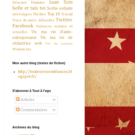
Sois
Santé
Réseaux féminins
belle et tais toi
Sortie enfants
Top 10
stéréotypes
Théâtre
Travail
Twitter
Trucs de mère débordée
Facebook
Violences sexistes et
Vis ma vie d'auto-
sexuelles
entrepreneur
Vis ma vie de
rédactrice web
Vol de contenu
Woman tax
Mon autre blog (textes de fiction)
http://toutesressemblances.bl
ogspot.fr/
S’abonner à Tout à l'ego
Articles
Commentaires
Archives du blog