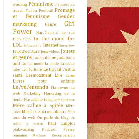
Féminisme
washing
Femmes au
Fromage
travail
Fiction
Football
et féminisme
Gender
Girl
marketing
Genre
Power
Harcèlement de rue
In the mood for
High tech
LOL
Internet
Infographie
Interview
Jouets
Jeux d'écriture
Jeux vidéos
et genre
Journalisme
Judaïsme
and Co
La mode la mode la mode
Le travail c'est la
labo de l'écriture
santé
Lesmotstuent
Lire
livres
Livres pour enfants
Lu/vu/entendu
Ma revue du
web
Marketing
Marketing de la
honte
Masculinité toxique
Méditation
Mère calme à agitée
Mère
Mes écrits ici ou ailleurs
juive
Mon
tour du web
On parle du blog
On
Paul Emploi
refait le match
pinkwashing
Podcast
Presse
féminine
Reconversion
Racisme