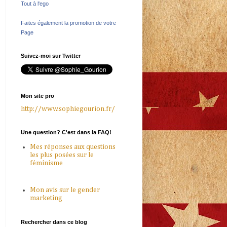
Tout à l'ego
Faites également la promotion de votre
Page
Suivez-moi sur Twitter
Mon site pro
http://www.sophiegourion.fr/
Une question? C'est dans la FAQ!
Mes réponses aux questions
les plus posées sur le
féminisme
Mon avis sur le gender
marketing
Rechercher dans ce blog