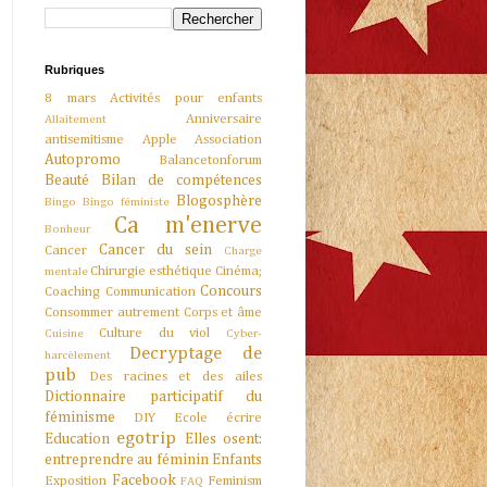
Rubriques
8 mars
Activités pour enfants
Anniversaire
Allaitement
antisemitisme
Apple
Association
Autopromo
Balancetonforum
Beauté
Bilan de compétences
Blogosphère
Bingo
Bingo féministe
Ca m'enerve
Bonheur
Cancer du sein
Cancer
Charge
Chirurgie esthétique
Cinéma;
mentale
Concours
Coaching
Communication
Consommer autrement
Corps et âme
Culture du viol
Cuisine
Cyber-
Decryptage de
harcèlement
pub
Des racines et des ailes
Dictionnaire participatif du
féminisme
DIY
Ecole
écrire
egotrip
Education
Elles osent:
entreprendre au féminin
Enfants
Facebook
Exposition
Feminism
FAQ