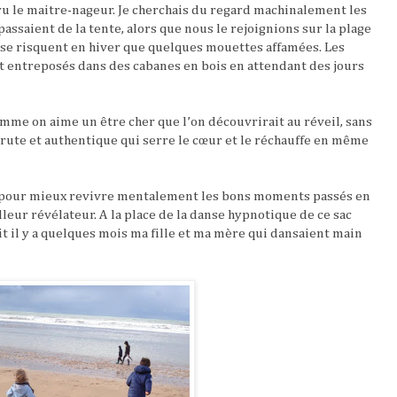
paru le maitre-nageur. Je cherchais du regard machinalement les
ssaient de la tente, alors que nous le rejoignions sur la plage
ne se risquent en hiver que quelques mouettes affamées. Les
t entreposés dans des cabanes en bois en attendant des jours
omme on aime un être cher que l’on découvrirait au réveil, sans
brute et authentique qui serre le cœur et le réchauffe en même
ée pour mieux revivre mentalement les bons moments passés en
lleur révélateur. A la place de la danse hypnotique de ce sac
ait il y a quelques mois ma fille et ma mère qui dansaient main