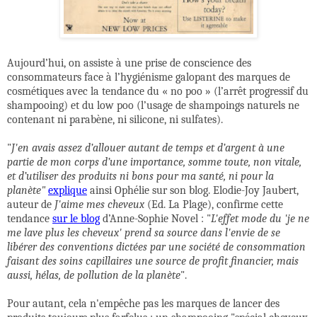
Aujourd’hui, on assiste à une prise de conscience des
consommateurs face à l’hygiénisme galopant des marques de
cosmétiques avec la tendance du « no poo » (l’arrêt progressif du
shampooing) et du low poo (l’usage de
shampoings naturels ne
contenant ni parabène, ni silicone, ni sulfates)
.
"
J'en avais assez d’allouer autant de temps et d’argent à une
partie de mon corps d’une importance, somme toute, non vitale,
et d’utiliser des produits ni bons pour ma santé, ni pour la
planète"
explique
ainsi Ophélie sur son blog.
Elodie-Joy Jaubert,
auteur de
J'aime mes cheveux
(Ed. La Plage)
, confirme cette
tendance
sur le blog
d’Anne-Sophie Novel
: "
L'effet mode du 'je ne
me lave plus les cheveux' prend sa source dans l'envie de se
libérer des conventions dictées par une société de consommation
faisant des soins capillaires une source de profit financier, mais
aussi, hélas, de pollution de la planète
".
Pour autant, cela n'empêche pas les marques de lancer des