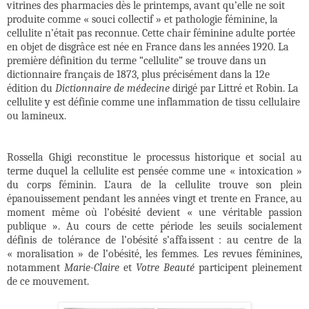
vitrines des pharmacies dès le printemps, avant qu’elle ne soit
produite comme « souci collectif » et pathologie féminine, la
cellulite n’était pas reconnue. Cette chair féminine adulte portée
en objet de disgrâce est née en France dans les années 1920. La
première définition du terme “cellulite” se trouve dans un
dictionnaire français de 1873, plus précisément dans la 12e
édition du
Dictionnaire de médecine
dirigé par Littré et Robin. La
cellulite y est définie comme une inflammation de tissu cellulaire
ou lamineux.
Rossella Ghigi reconstitue le processus historique et social au
terme duquel la cellulite est pensée comme une « intoxication »
du corps féminin. L’aura de la cellulite trouve son plein
épanouissement pendant les années vingt et trente en France, au
moment même où l’obésité devient « une véritable passion
publique ». Au cours de cette période les seuils socialement
définis de tolérance de l’obésité s’affaissent : au centre de la
« moralisation » de l’obésité, les femmes. Les revues féminines,
notamment
Marie-Claire
et
Votre Beauté
participent pleinement
de ce mouvement.