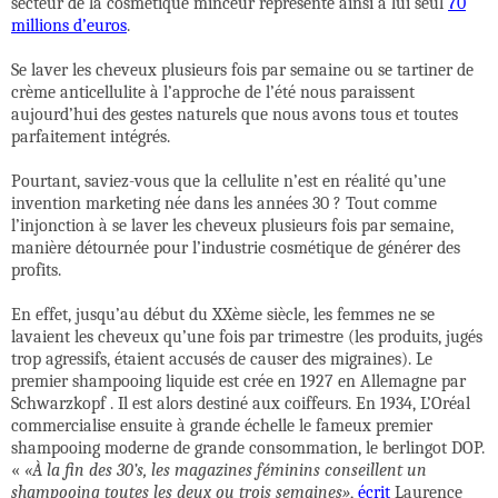
secteur de la cosmétique minceur représente ainsi à lui seul
70
millions d’euros
.
Se laver les cheveux plusieurs fois par semaine ou se tartiner de
crème anticellulite à l’approche de l’été nous paraissent
aujourd’hui des gestes naturels que nous avons tous et toutes
parfaitement intégrés.
Pourtant, saviez-vous que la cellulite n’est en réalité qu’une
invention marketing née dans les années 30 ? Tout comme
l’injonction à se laver les cheveux plusieurs fois par semaine,
manière détournée pour l’industrie cosmétique de générer des
profits.
En effet, jusqu’au début du XXème siècle, les femmes ne se
lavaient les cheveux qu’une fois par trimestre (les produits, jugés
trop agressifs, étaient accusés de causer des migraines). Le
premier shampooing liquide est crée en 1927 en Allemagne par
Schwarzkopf . Il est alors destiné aux coiffeurs. En 1934, L’Oréal
commercialise ensuite à grande échelle le fameux premier
shampooing moderne de grande consommation, le berlingot DOP.
«
«À la fin des 30’s, les magazines féminins conseillent un
shampooing toutes les deux ou trois semaines»
,
écrit
Laurence