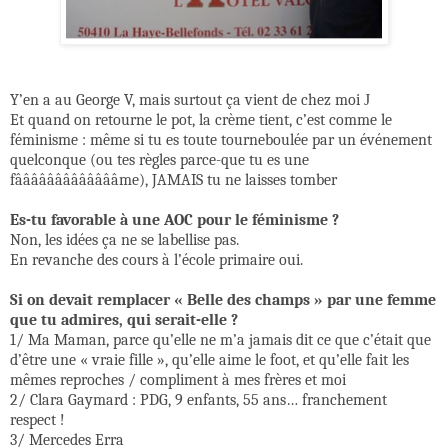
Y’en a au George V, mais surtout ça vient de chez moi
J
Et quand on retourne le pot, la crème tient, c’est comme le
féminisme : même si tu es toute tourneboulée par un événement
quelconque (ou tes règles parce-que tu es une
fâââââââââââââme), JAMAIS tu ne laisses tomber
Es-tu favorable à une AOC pour le féminisme ?
Non, les idées ça ne se labellise pas.
En revanche des cours à l’école primaire oui.
Si on devait remplacer « Belle des champs » par une femme
que tu admires, qui serait-elle ?
1/ Ma Maman, parce qu’elle ne m’a jamais dit ce que c’était que
d’être une « vraie fille », qu’elle aime le foot, et qu’elle fait les
mêmes reproches / compliment à mes frères et moi
2/ Clara Gaymard : PDG, 9 enfants, 55 ans… franchement
respect !
3/ Mercedes Erra