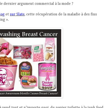
 le dernier argument commercial à la mode ?
log
et
sur Slate
, cette récupération de la maladie à des fins
ing ».
à vend tout et n’importe quoi, du papier toilette à la junk food