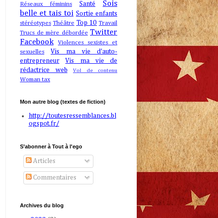
Sois
Santé
Réseaux féminins
belle et tais toi
Sortie enfants
Top 10
stéréotypes
Théâtre
Travail
Twitter
Trucs de mère débordée
Facebook
Violences sexistes et
Vis ma vie d'auto-
sexuelles
entrepreneur
Vis ma vie de
rédactrice web
Vol de contenu
Woman tax
Mon autre blog (textes de fiction)
http://toutesressemblances.bl
ogspot.fr/
S’abonner à Tout à l'ego
Articles
Commentaires
Archives du blog