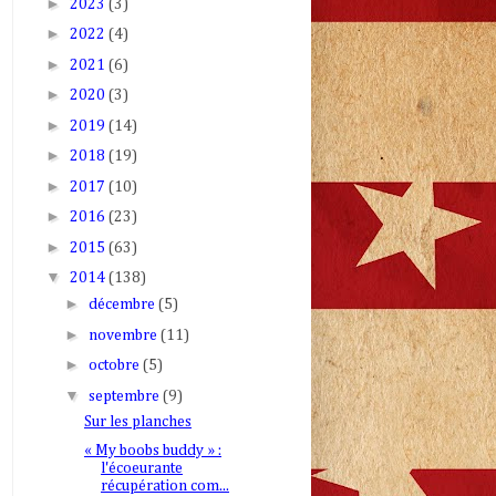
►
2023
(3)
►
2022
(4)
►
2021
(6)
►
2020
(3)
►
2019
(14)
►
2018
(19)
►
2017
(10)
►
2016
(23)
►
2015
(63)
▼
2014
(138)
►
décembre
(5)
►
novembre
(11)
►
octobre
(5)
▼
septembre
(9)
Sur les planches
« My boobs buddy » :
l'écoeurante
récupération com...