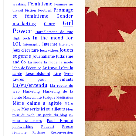
Féminisme
washing
Femmes au
Fromage
travail
Fiction
Football
et féminisme
Gender
Girl
marketing
Genre
Power
Harcèlement de rue
In the mood for
High tech
LOL
Internet
Infographie
Interview
Jouets
Jeux d'écriture
Jeux vidéos
et genre
Journalisme
Judaïsme
and Co
La mode la mode la mode
Le travail c'est la
labo de l'écriture
santé
Lesmotstuent
Lire
livres
Livres pour enfants
Lu/vu/entendu
Ma revue du
web
Marketing
Marketing de la
honte
Masculinité toxique
Méditation
Mère calme à agitée
Mère
Mes écrits ici ou ailleurs
juive
Mon
tour du web
On parle du blog
On
Paul Emploi
refait le match
pinkwashing
Podcast
Presse
féminine
Reconversion
Racisme