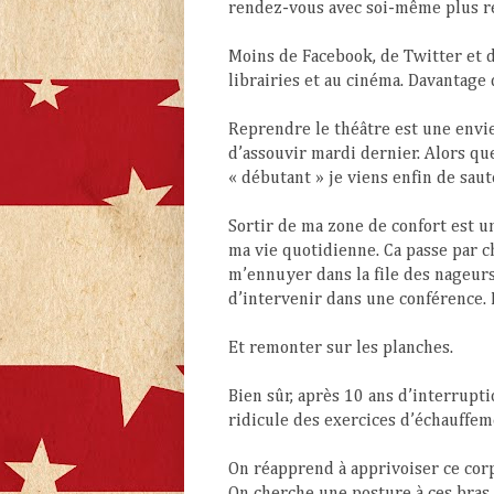
rendez-vous avec soi-même plus r
Moins de Facebook, de Twitter et d
librairies et au cinéma. Davantage
Reprendre le théâtre est une envie
d’assouvir mardi dernier. Alors qu
« débutant » je viens enfin de saut
Sortir de ma zone de confort est u
ma vie quotidienne. Ca passe par ch
m’ennuyer dans la file des nageurs 
d’intervenir dans une conférence. 
Et remonter sur les planches.
Bien sûr, après 10 ans d’interruptio
ridicule des exercices d’échauffem
On réapprend à apprivoiser ce corps
On cherche une posture à ces bras 