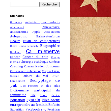
Rubriques
8 mars
Activités pour enfants
Anniversaire
Allaitement
antisemitisme
Apple
Association
Autopromo
Balancetonforum
Beauté
Bilan de compétences
Blogosphère
Bingo
Bingo féministe
Ca m'enerve
Bonheur
Cancer du sein
Cancer
Charge
Chirurgie esthétique
Cinéma;
mentale
Concours
Coaching
Communication
Consommer autrement
Corps et âme
Culture du viol
Cuisine
Cyber-
Decryptage de
harcèlement
pub
Des racines et des ailes
Dictionnaire participatif du
féminisme
DIY
Ecole
écrire
egotrip
Education
Elles osent:
entreprendre au féminin
Enfants
Facebook
Exposition
Feminism
FAQ