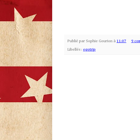
Publié par
Sophie Gourion
à
11:07
9 co
Libellés :
egotrip