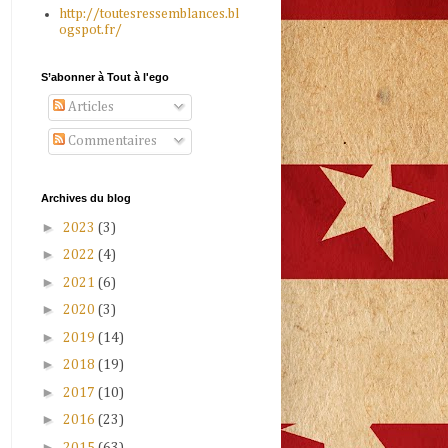
http://toutesressemblances.bl
ogspot.fr/
S’abonner à Tout à l'ego
Articles
Commentaires
Archives du blog
►
2023
(3)
►
2022
(4)
►
2021
(6)
►
2020
(3)
►
2019
(14)
►
2018
(19)
►
2017
(10)
►
2016
(23)
►
2015
(63)