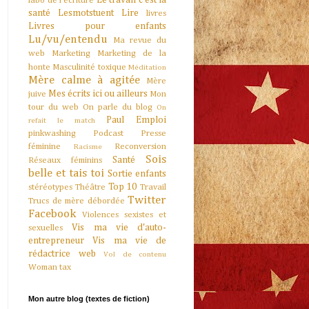
Le travail c'est la
labo de l'écriture
santé
Lesmotstuent
Lire
livres
Livres pour enfants
Lu/vu/entendu
Ma revue du
web
Marketing
Marketing de la
honte
Masculinité toxique
Méditation
Mère calme à agitée
Mère
Mes écrits ici ou ailleurs
juive
Mon
tour du web
On parle du blog
On
Paul Emploi
refait le match
pinkwashing
Podcast
Presse
féminine
Reconversion
Racisme
Sois
Santé
Réseaux féminins
belle et tais toi
Sortie enfants
Top 10
stéréotypes
Théâtre
Travail
Twitter
Trucs de mère débordée
Facebook
Violences sexistes et
Vis ma vie d'auto-
sexuelles
entrepreneur
Vis ma vie de
rédactrice web
Vol de contenu
Woman tax
Mon autre blog (textes de fiction)