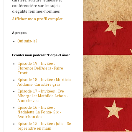
carrière, auteure jeunesse et
conférencière sur les sujets
d'égalité femmes-hommes
Afficher mon profil complet
A propos
Qui suis-je?
Ecouter mon podcast "Corps et âme"
Episode 19 - Invitée :
Florence Dell'Aiera -Faire
Front
Episode 18 - Invitée : Morticia
Addams- Caractère gras
Episode 17 - Invitées : Eve
Albergel et Mathilde Lebon -
A un cheveu
Episode 16 - Invitée :
Nadalette La Fonta- Six -
Avoir bon dos
Episode 15 - Invitée : Julie - Se
reprendre en main