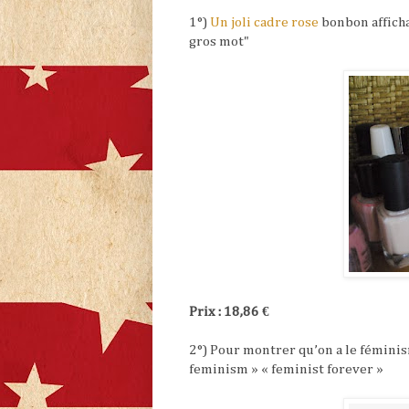
1°)
Un joli cadre rose
bonbon afficha
gros mot"
Prix : 18,86 €
2°) Pour montrer qu’on a le fémini
feminism » « feminist forever »