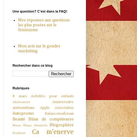
Une question? C'est dans la FAQ!
Mes réponses aux questions
les plus posées sur le
féminisme
Mon avis sur le gender
marketing
Rechercher dans ce blog
Rubriques
8 mars
Activités pour enfants
Anniversaire
Allaitement
antisemitisme
Apple
Association
Autopromo
Balancetonforum
Beauté
Bilan de compétences
Blogosphère
Bingo
Bingo féministe
Ca m'enerve
Bonheur