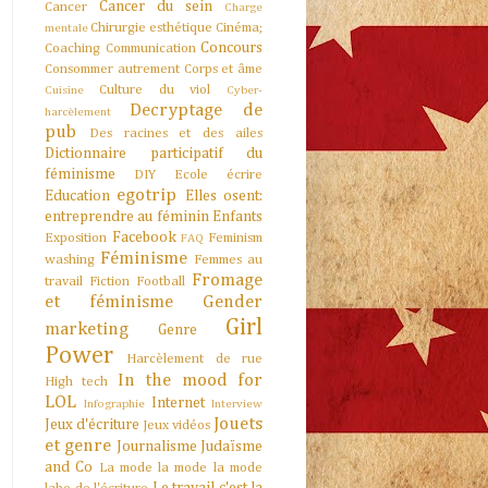
Cancer du sein
Cancer
Charge
Chirurgie esthétique
Cinéma;
mentale
Concours
Coaching
Communication
Consommer autrement
Corps et âme
Culture du viol
Cuisine
Cyber-
Decryptage de
harcèlement
pub
Des racines et des ailes
Dictionnaire participatif du
féminisme
DIY
Ecole
écrire
egotrip
Education
Elles osent:
entreprendre au féminin
Enfants
Facebook
Exposition
Feminism
FAQ
Féminisme
washing
Femmes au
Fromage
travail
Fiction
Football
et féminisme
Gender
Girl
marketing
Genre
Power
Harcèlement de rue
In the mood for
High tech
LOL
Internet
Infographie
Interview
Jouets
Jeux d'écriture
Jeux vidéos
et genre
Journalisme
Judaïsme
and Co
La mode la mode la mode