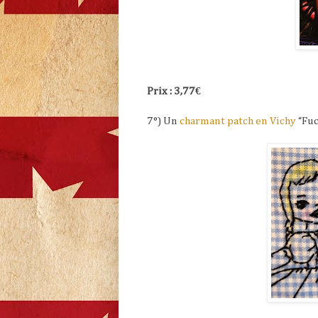
Prix : 3,77€
7°) Un
charmant patch en Vichy
“Fuc