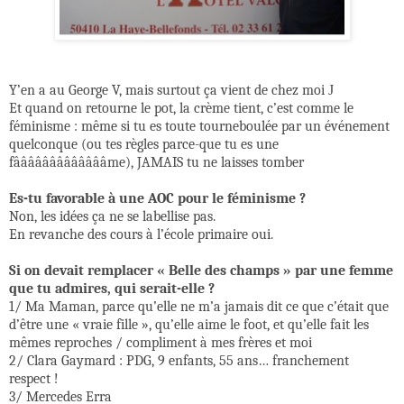
Y’en a au George V, mais surtout ça vient de chez moi
J
Et quand on retourne le pot, la crème tient, c’est comme le
féminisme : même si tu es toute tourneboulée par un événement
quelconque (ou tes règles parce-que tu es une
fâââââââââââââme), JAMAIS tu ne laisses tomber
Es-tu favorable à une AOC pour le féminisme ?
Non, les idées ça ne se labellise pas.
En revanche des cours à l’école primaire oui.
Si on devait remplacer « Belle des champs » par une femme
que tu admires, qui serait-elle ?
1/ Ma Maman, parce qu’elle ne m’a jamais dit ce que c’était que
d’être une « vraie fille », qu’elle aime le foot, et qu’elle fait les
mêmes reproches / compliment à mes frères et moi
2/ Clara Gaymard : PDG, 9 enfants, 55 ans… franchement
respect !
3/ Mercedes Erra