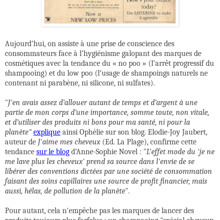
Aujourd’hui, on assiste à une prise de conscience des
consommateurs face à l’hygiénisme galopant des marques de
cosmétiques avec la tendance du « no poo » (l’arrêt progressif du
shampooing) et du low poo (l’usage de
shampoings naturels ne
contenant ni parabène, ni silicone, ni sulfates)
.
"
J'en avais assez d’allouer autant de temps et d’argent à une
partie de mon corps d’une importance, somme toute, non vitale,
et d’utiliser des produits ni bons pour ma santé, ni pour la
planète"
explique
ainsi Ophélie sur son blog.
Elodie-Joy Jaubert,
auteur de
J'aime mes cheveux
(Ed. La Plage)
, confirme cette
tendance
sur le blog
d’Anne-Sophie Novel
: "
L'effet mode du 'je ne
me lave plus les cheveux' prend sa source dans l'envie de se
libérer des conventions dictées par une société de consommation
faisant des soins capillaires une source de profit financier, mais
aussi, hélas, de pollution de la planète
".
Pour autant, cela n'empêche pas les marques de lancer des