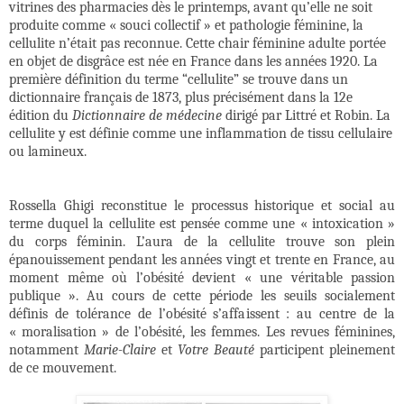
vitrines des pharmacies dès le printemps, avant qu’elle ne soit
produite comme « souci collectif » et pathologie féminine, la
cellulite n’était pas reconnue. Cette chair féminine adulte portée
en objet de disgrâce est née en France dans les années 1920. La
première définition du terme “cellulite” se trouve dans un
dictionnaire français de 1873, plus précisément dans la 12e
édition du
Dictionnaire de médecine
dirigé par Littré et Robin. La
cellulite y est définie comme une inflammation de tissu cellulaire
ou lamineux.
Rossella Ghigi reconstitue le processus historique et social au
terme duquel la cellulite est pensée comme une « intoxication »
du corps féminin. L’aura de la cellulite trouve son plein
épanouissement pendant les années vingt et trente en France, au
moment même où l’obésité devient « une véritable passion
publique ». Au cours de cette période les seuils socialement
définis de tolérance de l’obésité s’affaissent : au centre de la
« moralisation » de l’obésité, les femmes. Les revues féminines,
notamment
Marie-Claire
et
Votre Beauté
participent pleinement
de ce mouvement.