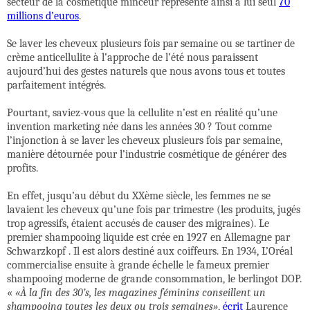
secteur de la cosmétique minceur représente ainsi à lui seul
70
millions d’euros
.
Se laver les cheveux plusieurs fois par semaine ou se tartiner de
crème anticellulite à l’approche de l’été nous paraissent
aujourd’hui des gestes naturels que nous avons tous et toutes
parfaitement intégrés.
Pourtant, saviez-vous que la cellulite n’est en réalité qu’une
invention marketing née dans les années 30 ? Tout comme
l’injonction à se laver les cheveux plusieurs fois par semaine,
manière détournée pour l’industrie cosmétique de générer des
profits.
En effet, jusqu’au début du XXème siècle, les femmes ne se
lavaient les cheveux qu’une fois par trimestre (les produits, jugés
trop agressifs, étaient accusés de causer des migraines). Le
premier shampooing liquide est crée en 1927 en Allemagne par
Schwarzkopf . Il est alors destiné aux coiffeurs. En 1934, L’Oréal
commercialise ensuite à grande échelle le fameux premier
shampooing moderne de grande consommation, le berlingot DOP.
«
«À la fin des 30’s, les magazines féminins conseillent un
shampooing toutes les deux ou trois semaines»
,
écrit
Laurence