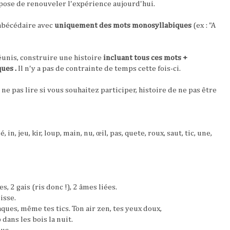
pose de renouveler l'expérience aujourd'hui.
 abécédaire avec
uniquement des mots monosyllabiques
(ex : "A
éunis, construire une histoire
incluant tous ces mots +
ues .
Il n'y a pas de contrainte de temps cette fois-ci.
ne pas lire si vous souhaitez participer, histoire de ne pas être
, in, jeu, kir, loup, main, nu, œil, pas, quete, roux, saut, tic, une,
, 2 gais (ris donc !), 2 âmes liées.
isse.
aques, même tes tics. Ton air zen, tes yeux doux,
 dans les bois la nuit.