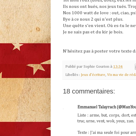
Toi mon roux (doux, doux), eux les f
Ils nous ont hués, nos jeux tués. Tro
Nos 1000 watt de love : out, ciao, psh
Bye à ce nous 2 qui n’est plus.
Une quête s’en vient. Où es-tu le ne
Je ne sais pas et du kir je bois.
N'hésitez pas à poster votre texte 
Publié par
Sophie Gourion
à
13:34
Libellés :
Jeux d'écriture
,
Vis ma vie de ré
18 commentaires:
Emmanuel Talayrach (@ManYou
Liste : arme, but, corps, dort, est
truc, urne, vent, wok, yeux, zan.
Texte : J'ai ma seule foi pour ar