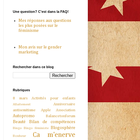
Une question? C'est dans la FAQ!
Mes réponses aux questions
les plus posées sur le
féminisme
Mon avis sur le gender
marketing
Rechercher dans ce blog
Rubriques
8 mars
Activités pour enfants
Anniversaire
Allaitement
antisemitisme
Apple
Association
Autopromo
Balancetonforum
Beauté
Bilan de compétences
Blogosphère
Bingo
Bingo féministe
Ca m'enerve
Bonheur