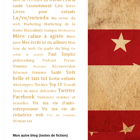
Le travail c'est la
labo de l'écriture
santé
Lesmotstuent
Lire
livres
Livres pour enfants
Lu/vu/entendu
Ma revue du
web
Marketing
Marketing de la
honte
Masculinité toxique
Méditation
Mère calme à agitée
Mère
Mes écrits ici ou ailleurs
juive
Mon
tour du web
On parle du blog
On
Paul Emploi
refait le match
pinkwashing
Podcast
Presse
féminine
Reconversion
Racisme
Sois
Santé
Réseaux féminins
belle et tais toi
Sortie enfants
Top 10
stéréotypes
Théâtre
Travail
Twitter
Trucs de mère débordée
Facebook
Violences sexistes et
Vis ma vie d'auto-
sexuelles
entrepreneur
Vis ma vie de
rédactrice web
Vol de contenu
Woman tax
Mon autre blog (textes de fiction)