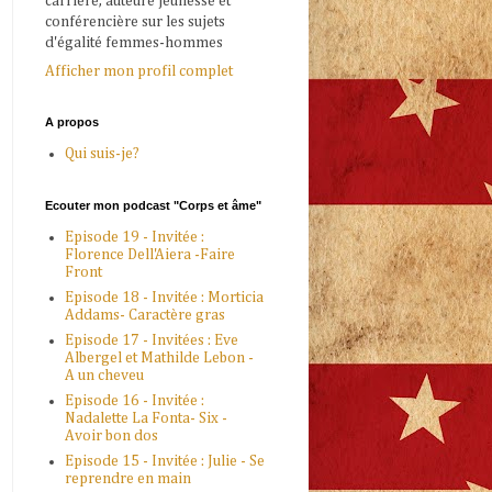
carrière, auteure jeunesse et
conférencière sur les sujets
d'égalité femmes-hommes
Afficher mon profil complet
A propos
Qui suis-je?
Ecouter mon podcast "Corps et âme"
Episode 19 - Invitée :
Florence Dell'Aiera -Faire
Front
Episode 18 - Invitée : Morticia
Addams- Caractère gras
Episode 17 - Invitées : Eve
Albergel et Mathilde Lebon -
A un cheveu
Episode 16 - Invitée :
Nadalette La Fonta- Six -
Avoir bon dos
Episode 15 - Invitée : Julie - Se
reprendre en main