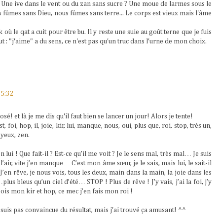
e ? Une ive dans le vent ou du zan sans sucre ? Une moue de larmes sous le
s fûmes sans Dieu, nous fûmes sans terre... Le corps est vieux mais l'âme
k où le qat a cuit pour être bu. Il y reste une suie au goût terne que je fuis
t : "j'aime" a du sens, ce n'est pas qu'un truc dans l'urne de mon choix.
15:32
osé! et là je me dis qu'il faut bien se lancer un jour! Alors je tente!
t, foi, hop, il, joie, kir, lui, manque, nous, oui, plus que, roi, stop, très un,
 yeux, zen.
en lui ! Que fait-il ? Est-ce qu’il me voit ? Je le sens mal, très mal… Je suis
l’air, vite j’en manque… C’est mon âme sœur, je le sais, mais lui, le sait-il
te. J’en rêve, je nous vois, tous les deux, main dans la main, la joie dans les
s bleus qu’un ciel d’été… STOP ! Plus de rêve ! J’y vais, j’ai la foi, j’y
e bois mon kir et hop, ce mec j’en fais mon roi !
suis pas convaincue du résultat, mais j'ai trouvé ça amusant! ^^