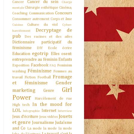
Cancer du sein
Cancer
Charge
Chirurgie esthétique
Cinéma;
mentale
Concours
Coaching
Communication
Consommer autrement
Corps et âme
Culture du viol
Cuisine
Cyber-
Decryptage de
harcèlement
pub
Des racines et des ailes
Dictionnaire participatif du
féminisme
DIY
Ecole
écrire
egotrip
Education
Elles osent:
entreprendre au féminin
Enfants
Facebook
Exposition
Feminism
FAQ
Féminisme
washing
Femmes au
Fromage
travail
Fiction
Football
et féminisme
Gender
Girl
marketing
Genre
Power
Harcèlement de rue
In the mood for
High tech
LOL
Internet
Infographie
Interview
Jouets
Jeux d'écriture
Jeux vidéos
et genre
Journalisme
Judaïsme
and Co
La mode la mode la mode