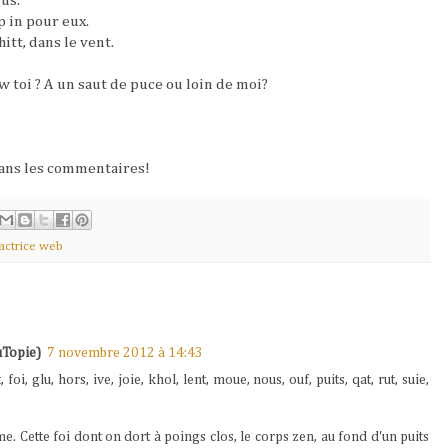
ous.
p in pour eux.
itt, dans le vent.
w toi ? A un saut de puce ou loin de moi?
dans les commentaires!
dactrice web
Topie)
7 novembre 2012 à 14:43
, foi, glu, hors, ive, joie, khol, lent, moue, nous, ouf, puits, qat, rut, suie,
me. Cette foi dont on dort à poings clos, le corps zen, au fond d'un puits