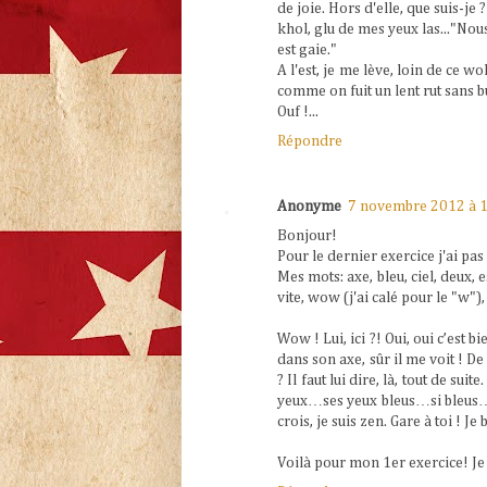
de joie. Hors d'elle, que suis-j
khol, glu de mes yeux las..."Nou
est gaie."
A l'est, je me lève, loin de ce wo
comme on fuit un lent rut sans bu
Ouf !...
Répondre
Anonyme
7 novembre 2012 à 
Bonjour!
Pour le dernier exercice j'ai pas 
Mes mots: axe, bleu, ciel, deux, es
vite, wow (j'ai calé pour le "w"),
Wow ! Lui, ici ?! Oui, oui c’est bi
dans son axe, sûr il me voit ! De 
? Il faut lui dire, là, tout de sui
yeux…ses yeux bleus…si bleus…plu
crois, je suis zen. Gare à toi ! J
Voilà pour mon 1er exercice! Je 