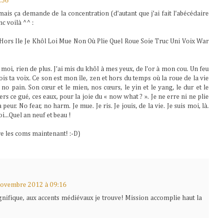
:56
mais ça demande de la concentration (d'autant que j'ai fait l'abécédaire
nc voilà ^^ :
Hors Ile Je Khôl Loi Mue Non Où Plie Quel Roue Soie Truc Uni Voix War
et moi, rien de plus. J'ai mis du khôl à mes yeux, de l'or à mon cou. Un feu
 bois ta voix. Ce son est mon île, zen et hors du temps où la roue de la vie
no pain. Son cœur et le mien, nos cœurs, le yin et le yang, le dur et le
rs ce gué, ces eaux, pour la joie du « now what ? ». Je ne erre ni ne plie
a peur. No fear, no harm. Je mue. Je ris. Je jouis, de la vie. Je suis moi, là.
oi...Quel an neuf et beau !
lire les coms maintenant! :-D)
novembre 2012 à 09:16
gnifique, aux accents médiévaux je trouve! Mission accomplie haut la