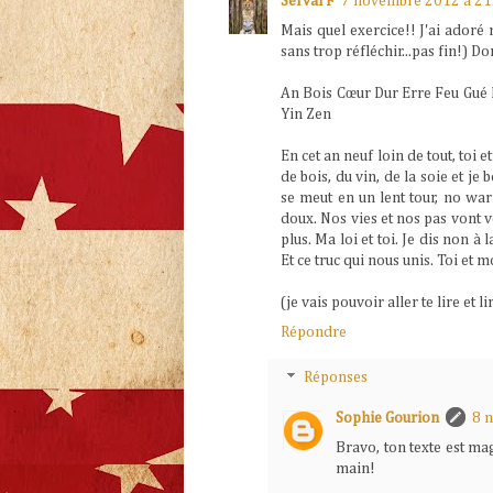
Serval F
7 novembre 2012 à 21
Mais quel exercice!! J'ai adoré 
sans trop réfléchir...pas fin!) Do
An Bois Cœur Dur Erre Feu Gué 
Yin Zen
En cet an neuf loin de tout, toi 
de bois, du vin, de la soie et je
se meut en un lent tour, no war 
doux. Nos vies et nos pas vont ve
plus. Ma loi et toi. Je dis non à l
Et ce truc qui nous unis. Toi et m
(je vais pouvoir aller te lire et 
Répondre
Réponses
Sophie Gourion
8 
Bravo, ton texte est ma
main!