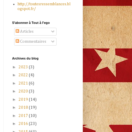
http://toutesressemblances.bl
ogspot.fr/
S’abonner à Tout à l'ego
Articles
Commentaires
Archives du blog
►
2023
(3)
►
2022
(4)
►
2021
(6)
►
2020
(3)
►
2019
(14)
►
2018
(19)
►
2017
(10)
►
2016
(23)
►
2015
(63)