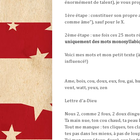
énormément de talent), je vous pro
1ère étape : constituer son propre
comme âme"), sauf pour le X.
2ème étape : une fois ces 25 mots r
uniquement des mots monosyllabiq
Voici mes mots et mon petit texte (à 
influencé!)
Ame, bois, cou, doux, eux, fou, gai, hué
vent, watt, yeux, zen
Lettre d’a-Dieu
Nous 2, comme 2 fous, 2 doux dingues
Ta main nue, ton cou chaud, ta peau l
Tout me manque : tes cliques, tes cl
tes pas dans les miens, à pas de loup