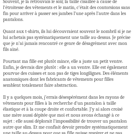
Souvent, je la retrouvais le soir, la taille cisaillée à cause de
l’étroitesse des vêtements et le matin, c’était des contorsions sans
fin pour arriver à passer ses jambes l’une après l’autre dans les
pantalons.
Quant aux t-shirts, ils lui découvraient souvent le nombril si je ne
lui achetais pas systématiquement une taille au-dessus. Je
précise
que je n’ai jamais rencontré ce genre de désagrément avec mon
fils ainé.
Pourtant ma fille est plutôt mince, elle a juste un petit ventre.
Enfin, je devrais dire plutôt : elle a un ventre. Elle est également
pourvue des cuisses et non pas de tiges longilignes. Des éléments
anatomiques dont les fabricants de vêtements pour filles
semblent totalement faire abstraction.
Il y a quelques mois, j’errais désespérément dans les rayons de
vêtements pour filles à la recherche d’un pantalon à taille
élastique et à la coupe droite et confortable. J’y ai alors croisé
une mère aussi dépitée que moi et nous avons échangé à ce
sujet : elle aussi déplorait l’impossibilité de trouver un pantalon
autre que slim. Et me confiait devoir prendre systématiquement
une taille au-dessus pour que sa fille puisse respirer et ne pas