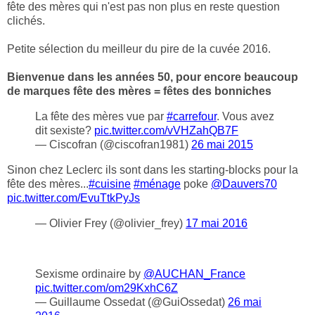
fête des mères qui n'est pas non plus en reste question
clichés.
Petite sélection du meilleur du pire de la cuvée 2016.
Bienvenue dans les années 50, pour encore beaucoup
de marques fête des mères = fêtes des bonniches
La fête des mères vue par
#carrefour
. Vous avez
dit sexiste?
pic.twitter.com/vVHZahQB7F
— Ciscofran (@ciscofran1981)
26 mai 2015
Sinon chez Leclerc ils sont dans les starting-blocks pour la
fête des mères...
#cuisine
#ménage
poke
@Dauvers70
pic.twitter.com/EvuTtkPyJs
— Olivier Frey (@olivier_frey)
17 mai 2016
Sexisme ordinaire by
@AUCHAN_France
pic.twitter.com/om29KxhC6Z
— Guillaume Ossedat (@GuiOssedat)
26 mai