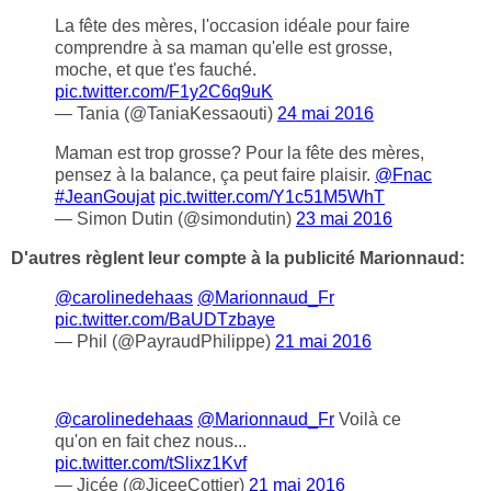
La fête des mères, l'occasion idéale pour faire
comprendre à sa maman qu'elle est grosse,
moche, et que t'es fauché.
pic.twitter.com/F1y2C6q9uK
— Tania (@TaniaKessaouti)
24 mai 2016
Maman est trop grosse? Pour la fête des mères,
pensez à la balance, ça peut faire plaisir.
@Fnac
#JeanGoujat
pic.twitter.com/Y1c51M5WhT
— Simon Dutin (@simondutin)
23 mai 2016
D'autres règlent leur compte à la publicité Marionnaud:
@carolinedehaas
@Marionnaud_Fr
pic.twitter.com/BaUDTzbaye
— Phil (@PayraudPhilippe)
21 mai 2016
@carolinedehaas
@Marionnaud_Fr
Voilà ce
qu'on en fait chez nous...
pic.twitter.com/tSlixz1Kvf
— Jicée (@JiceeCottier)
21 mai 2016