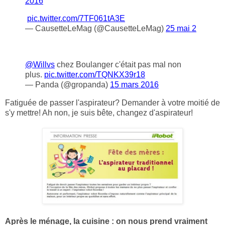
2016
pic.twitter.com/7TF061tA3E
— CausetteLeMag (@CausetteLeMag)
25 mai 2
@Willvs
chez Boulanger c'était pas mal non
plus.
pic.twitter.com/TQNKX39r18
— Panda (@gropanda)
15 mars 2016
Fatiguée de passer l'aspirateur? Demander à votre moitié de
s'y mettre! Ah non, je suis bête, changez d'aspirateur!
Après le ménage, la cuisine : on nous prend vraiment