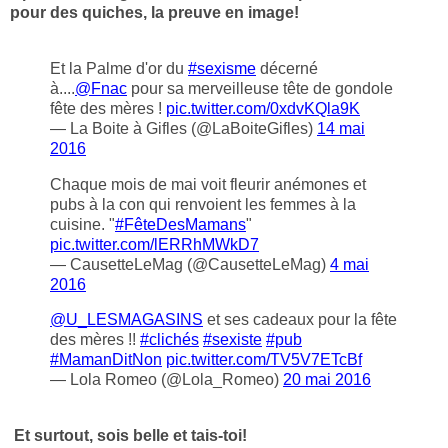
pour des quiches, la preuve en image!
Et la Palme d'or du
#sexisme
décerné
à....
@Fnac
pour sa merveilleuse tête de gondole
fête des mères !
pic.twitter.com/0xdvKQla9K
— La Boite à Gifles (@LaBoiteGifles)
14 mai
2016
Chaque mois de mai voit fleurir anémones et
pubs à la con qui renvoient les femmes à la
cuisine. "
#FêteDesMamans
"
pic.twitter.com/lERRhMWkD7
— CausetteLeMag (@CausetteLeMag)
4 mai
2016
@U_LESMAGASINS
et ses cadeaux pour la fête
des mères !!
#clichés
#sexiste
#pub
#MamanDitNon
pic.twitter.com/TV5V7ETcBf
— Lola Romeo (@Lola_Romeo)
20 mai 2016
Et surtout, sois belle et tais-toi!