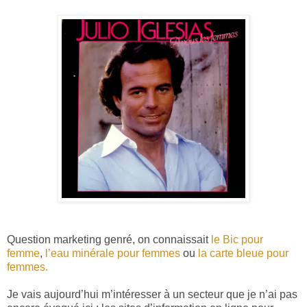
Question marketing genré, on connaissait
le Bic pour
femme
,
l’eau minérale pour femmes
ou
la carte bleue pour
femmes.
Je vais aujourd’hui m’intéresser à un secteur que je n’ai pas