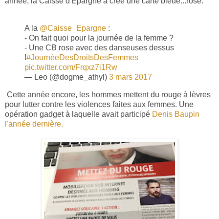
année, la Caisse d'Epargne a crée une carte bleue...rose.
A la
@Caisse_Epargne
:
- On fait quoi pour la journée de la femme ?
- Une CB rose avec des danseuses dessus
!
#JournéeDesDroitsDesFemmes
pic.twitter.com/Frqxz7i1Rw
— Leo (@dogme_athyl)
3 mars 2017
Cette année encore, les hommes mettent du rouge à lèvres
pour lutter contre les violences faites aux femmes. Une
opération gadget à laquelle avait participé
Denis Baupin
l'année dernière.