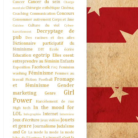
Cancer du sein
Cancer
Charge
Chirurgie esthétique
Cinéma;
mentale
Concours
Coaching
Communication
Consommer autrement
Corps et âme
Culture du viol
Cuisine
Cyber-
Decryptage de
harcèlement
pub
Des racines et des ailes
Dictionnaire participatif du
féminisme
DIY
Ecole
écrire
egotrip
Education
Elles osent:
entreprendre au féminin
Enfants
Facebook
Exposition
Feminism
FAQ
Féminisme
washing
Femmes au
Fromage
travail
Fiction
Football
et féminisme
Gender
Girl
marketing
Genre
Power
Harcèlement de rue
In the mood for
High tech
LOL
Internet
Infographie
Interview
Jouets
Jeux d'écriture
Jeux vidéos
et genre
Journalisme
Judaïsme
and Co
La mode la mode la mode