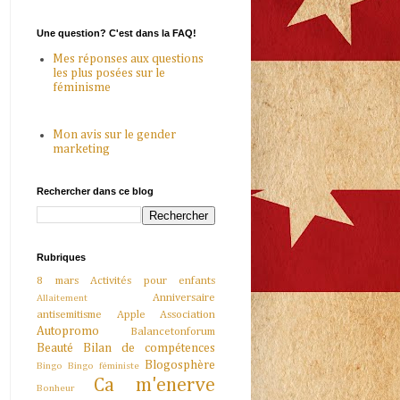
Une question? C'est dans la FAQ!
Mes réponses aux questions
les plus posées sur le
féminisme
Mon avis sur le gender
marketing
Rechercher dans ce blog
Rubriques
8 mars
Activités pour enfants
Anniversaire
Allaitement
antisemitisme
Apple
Association
Autopromo
Balancetonforum
Beauté
Bilan de compétences
Blogosphère
Bingo
Bingo féministe
Ca m'enerve
Bonheur