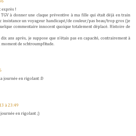
36
t exprès !
e TGV à donner une claque préventive à ma fille qui était déjà en train
ec insistance un voyageur handicapé/de couleur/pas beau/trop gros (je
quelque commentaire innocent quoique totalement déplacé. Histoire de
a dix ans après, je suppose que n'étais pas en capacité, contrairement à
nd moment de schtroumpfitude.
6
a journée en rigolant :D
13 à 23:49
 journée en rigolant ;)