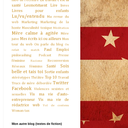
Le travail c'est la
labo de l'écriture
santé
Lesmotstuent
Lire
livres
Livres pour enfants
Lu/vu/entendu
Ma revue du
web
Marketing
Marketing de la
honte
Masculinité toxique
Méditation
Mère calme à agitée
Mère
Mes écrits ici ou ailleurs
juive
Mon
tour du web
On parle du blog
On
Paul Emploi
refait le match
pinkwashing
Podcast
Presse
féminine
Reconversion
Racisme
Sois
Santé
Réseaux féminins
belle et tais toi
Sortie enfants
Top 10
stéréotypes
Théâtre
Travail
Twitter
Trucs de mère débordée
Facebook
Violences sexistes et
Vis ma vie d'auto-
sexuelles
entrepreneur
Vis ma vie de
rédactrice web
Vol de contenu
Woman tax
Mon autre blog (textes de fiction)