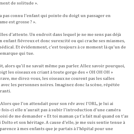
ment de solitude ».
’a pas connu l’enfant qui pointe du doigt un passager en
me est grosse ? ».
lles d’attente. Un endroit dans lequel je ne me sens pas déjà
n enfant fiévreux et donc surexcité ou qui crache ses miasmes,
médical. Et évidemment, c’est toujours à ce moment là qu’un de
remarque qui tue.
t, alors qu’il ne savait même pas parler. Allez savoir pourquoi,
gt les oiseaux en criant à toute gorge des « OH OH OH »
grave, me direz-vous, les oiseaux ne courent pas les salles
e avec les personnes noires. Imaginez donc la scène, répétée
ranti.
e. Alors que l’on attendait pour son rdv avec l’ORL, je lui ai
fois-ci elle n’aurait pas à subir l’introduction d’une caméra
choisi de me demander « Et toi maman ça t’a fait mal quand on t’as
 Dolto et son héritage. A cause d’elle, je me suis sentie tenue à
parence à mes enfants que je partais à l’hôpital pour une