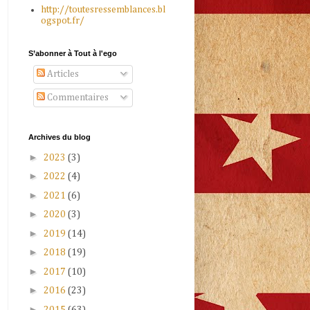
http://toutesressemblances.bl
ogspot.fr/
S’abonner à Tout à l'ego
Articles
Commentaires
Archives du blog
►
2023
(3)
►
2022
(4)
►
2021
(6)
►
2020
(3)
►
2019
(14)
►
2018
(19)
►
2017
(10)
►
2016
(23)
►
2015
(63)