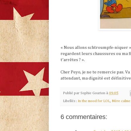
« Nous allons schtroumpfe-niquer ».
regardent leurs chaussures ou ma f
t’arrêtes ? ».
Cher Peyo, je ne te remercie pas. Va 
attendant, ma dignité est définiti
Publié par
Sophie Gourion
à
09:05
Libellés :
In the mood for LOL
,
Mère calme 
6 commentaires: