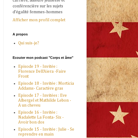
carrière, auteure jeunesse et
conférencière sur les sujets
d'égalité femmes-hommes
Afficher mon profil complet
A propos
Qui suis-je?
Ecouter mon podcast "Corps et âme"
Episode 19 - Invitée :
Florence Dell'Aiera -Faire
Front
Episode 18 - Invitée : Morticia
Addams- Caractère gras
Episode 17 - Invitées : Eve
Albergel et Mathilde Lebon -
A un cheveu
Episode 16 - Invitée :
Nadalette La Fonta- Six -
Avoir bon dos
Episode 15 - Invitée : Julie - Se
reprendre en main