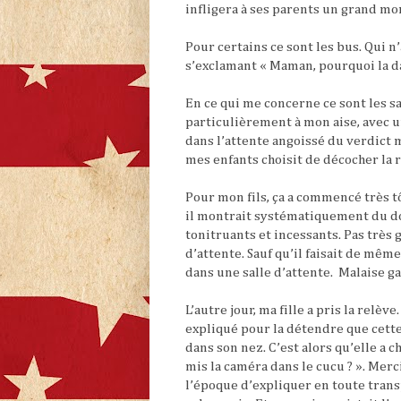
infligera à ses parents un grand mo
Pour certains ce sont les bus. Qui n
s’exclamant « Maman, pourquoi la da
En ce qui me concerne ce sont les sa
particulièrement à mon aise, avec u
dans l’attente angoissé du verdict 
mes enfants choisit de décocher la 
Pour mon fils, ça a commencé très tô
il montrait systématiquement du doi
tonitruants et incessants. Pas très 
d’attente. Sauf qu’il faisait de mêm
dans une salle d’attente.
Malaise ga
L’autre jour, ma fille a pris la relèv
expliqué pour la détendre que cette 
dans son nez. C’est alors qu’elle a 
mis la caméra dans le cucu ? ». Merci
l’époque d’expliquer en toute trans