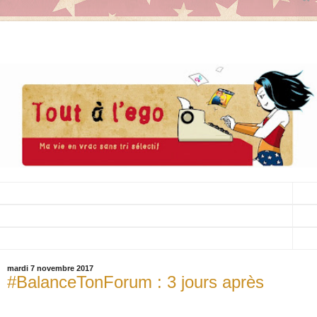
▼
▼
▼
mardi 7 novembre 2017
#BalanceTonForum : 3 jours après