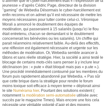
d’affirmer que le cyber-harcèlement était « l’expression de la
jeunesse » d’après Cédric Page, directeur de la division
"gaming" de Webedia Désormais le cyber-harcèlement est
enfin reconnu et on admet qu’il est nécessaire de mettre les
moyens nécessaires pour lutter contre celui-ci. Véronique
Morali a annoncé le doublement des équipes de
modération, qui passeraient à 15 salariés (jusqu’ici le flou
était entretenu, chacun se demandant si le doublement
concernerait les bénévoles ou les salariés). Un chiffre qui
parait néanmoins relativement faible. Au-delà des effectifs,
une réflexion est également nécessaire et urgente sur les
méthodes de modération. Or, Webedia semble avancer à
tâtons et sans réelle stratégie. Hier, la société a ainsi testé le
blocage de certains mots-clés sans penser à y inclure leur
déclinaison (ex : « pute » était bloqué mais pas « p.ute ».).
Une procédé immédiatement contourné par les membres du
forum puis rapidement abandonné par Webedia. « Pas sûr
que cette brique dans la stratégie pour rendre le forum
moins toxique soit efficace à moyen terme » déplorait ainsi
le site
Numérama hier
. Pourtant des solutions existent (
notamment
la modération semi-automatisée
utilisée avec
succès par le magazine Times). Mais encore une fois cela
nécessite une véritable volonté d’agir et des moyens