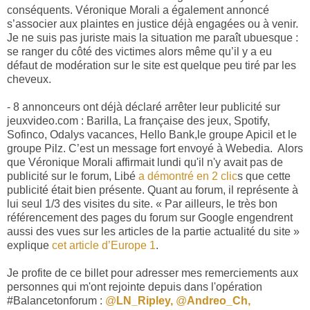
conséquents. Véronique Morali a également annoncé
s’associer aux plaintes en justice déjà engagées ou à venir.
Je ne suis pas juriste mais la situation me paraît ubuesque :
se ranger du côté des victimes alors même qu’il y a eu
défaut de modération sur le site est quelque peu tiré par les
cheveux.
- 8 annonceurs ont déjà déclaré arrêter leur publicité sur
jeuxvideo.com : Barilla, La française des jeux, Spotify,
Sofinco, Odalys vacances, Hello Bank,le groupe Apicil et le
groupe Pilz. C’est un message fort envoyé à Webedia. Alors
que Véronique Morali affirmait lundi qu'il n'y avait pas de
publicité sur le forum, Libé
a démontré en 2 clic
s que cette
publicité était bien présente. Quant au forum, il représente à
lui seul 1/3 des visites du site. « Par ailleurs, le très bon
référencement des pages du forum sur Google engendrent
aussi des vues sur les articles de la partie actualité du site »
explique
cet article d’Europe 1
.
Je profite de ce billet pour adresser mes remerciements aux
personnes qui m'ont rejointe depuis dans l'opération
#Balancetonforum :
@
LN_Ripley,
@
Andreo_Ch,