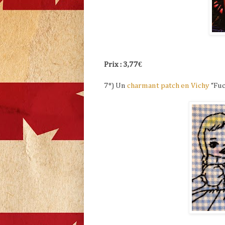
Prix : 3,77€
7°) Un
charmant patch en Vichy
“Fuc