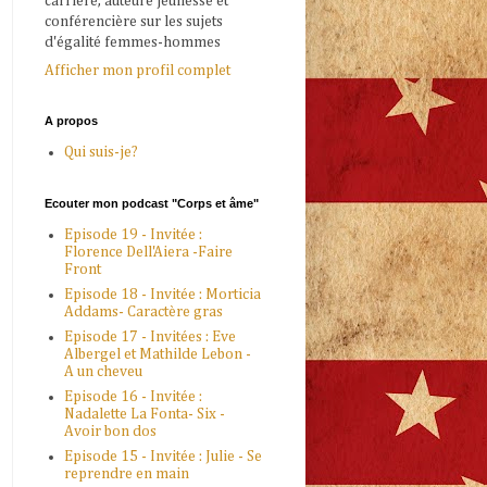
carrière, auteure jeunesse et
conférencière sur les sujets
d'égalité femmes-hommes
Afficher mon profil complet
A propos
Qui suis-je?
Ecouter mon podcast "Corps et âme"
Episode 19 - Invitée :
Florence Dell'Aiera -Faire
Front
Episode 18 - Invitée : Morticia
Addams- Caractère gras
Episode 17 - Invitées : Eve
Albergel et Mathilde Lebon -
A un cheveu
Episode 16 - Invitée :
Nadalette La Fonta- Six -
Avoir bon dos
Episode 15 - Invitée : Julie - Se
reprendre en main