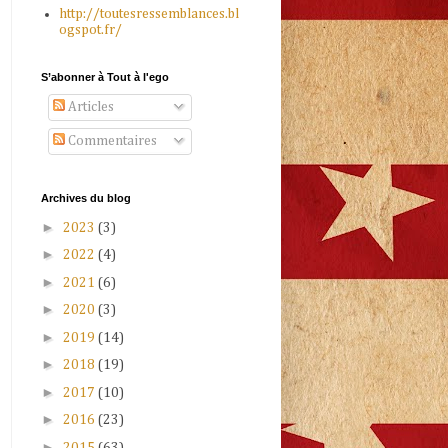
http://toutesressemblances.bl
ogspot.fr/
S’abonner à Tout à l'ego
Articles
Commentaires
Archives du blog
►
2023
(3)
►
2022
(4)
►
2021
(6)
►
2020
(3)
►
2019
(14)
►
2018
(19)
►
2017
(10)
►
2016
(23)
►
2015
(63)