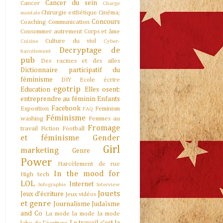
Cancer du sein
Cancer
Charge
Chirurgie esthétique
Cinéma;
mentale
Concours
Coaching
Communication
Consommer autrement
Corps et âme
Culture du viol
Cuisine
Cyber-
Decryptage de
harcèlement
pub
Des racines et des ailes
Dictionnaire participatif du
féminisme
DIY
Ecole
écrire
egotrip
Education
Elles osent:
entreprendre au féminin
Enfants
Facebook
Exposition
Feminism
FAQ
Féminisme
washing
Femmes au
Fromage
travail
Fiction
Football
et féminisme
Gender
Girl
marketing
Genre
Power
Harcèlement de rue
In the mood for
High tech
LOL
Internet
Infographie
Interview
Jouets
Jeux d'écriture
Jeux vidéos
et genre
Journalisme
Judaïsme
and Co
La mode la mode la mode