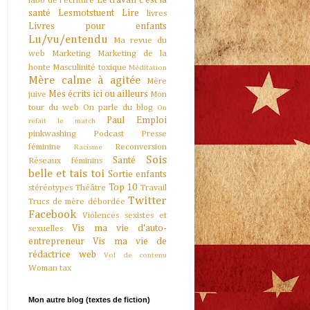
Le travail c'est la
labo de l'écriture
santé
Lesmotstuent
Lire
livres
Livres pour enfants
Lu/vu/entendu
Ma revue du
web
Marketing
Marketing de la
honte
Masculinité toxique
Méditation
Mère calme à agitée
Mère
Mes écrits ici ou ailleurs
juive
Mon
tour du web
On parle du blog
On
Paul Emploi
refait le match
pinkwashing
Podcast
Presse
féminine
Reconversion
Racisme
Sois
Santé
Réseaux féminins
belle et tais toi
Sortie enfants
Top 10
stéréotypes
Théâtre
Travail
Twitter
Trucs de mère débordée
Facebook
Violences sexistes et
Vis ma vie d'auto-
sexuelles
entrepreneur
Vis ma vie de
rédactrice web
Vol de contenu
Woman tax
Mon autre blog (textes de fiction)