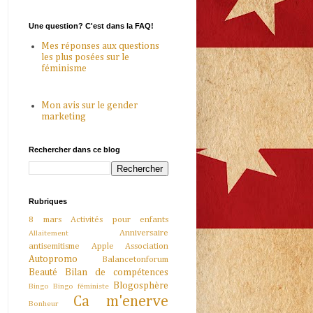
Une question? C'est dans la FAQ!
Mes réponses aux questions
les plus posées sur le
féminisme
Mon avis sur le gender
marketing
Rechercher dans ce blog
Rubriques
8 mars
Activités pour enfants
Anniversaire
Allaitement
antisemitisme
Apple
Association
Autopromo
Balancetonforum
Beauté
Bilan de compétences
Blogosphère
Bingo
Bingo féministe
Ca m'enerve
Bonheur