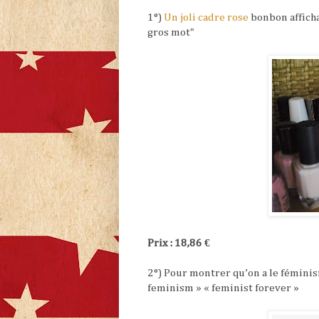
1°)
Un joli cadre rose
bonbon afficha
gros mot"
Prix : 18,86 €
2°) Pour montrer qu’on a le fémini
feminism » « feminist forever »