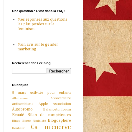
Une question? C'est dans la FAQ!
Mes réponses aux questions
les plus posées sur le
féminisme
Mon avis sur le gender
marketing
Rechercher dans ce blog
Rubriques
8 mars
Activités pour enfants
Anniversaire
Allaitement
antisemitisme
Apple
Association
Autopromo
Balancetonforum
Beauté
Bilan de compétences
Blogosphère
Bingo
Bingo féministe
Ca m'enerve
Bonheur