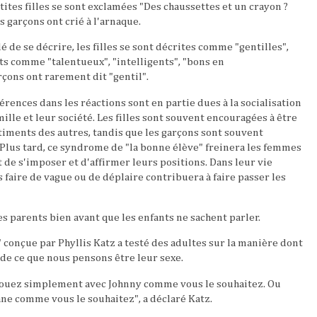
etites filles se sont exclamées "Des chaussettes et un crayon ?
les garçons ont crié à l'arnaque.
de se décrire, les filles se sont décrites comme "gentilles",
its comme "talentueux", "intelligents", "bons en
çons ont rarement dit "gentil".
érences dans les réactions sont en partie dues à la socialisation
mille et leur société. Les filles sont souvent encouragées à être
ntiments des autres, tandis que les garçons sont souvent
. Plus tard, ce syndrome de "la bonne élève" freinera les femmes
 de s'imposer et d'affirmer leurs positions. Dans leur vie
 faire de vague ou de déplaire contribuera à faire passer les
s parents bien avant que les enfants ne sachent parler.
conçue par Phyllis Katz a testé des adultes sur la manière dont
 de ce que nous pensons être leur sexe.
. Jouez simplement avec Johnny comme vous le souhaitez. Ou
ane comme vous le souhaitez", a déclaré Katz.