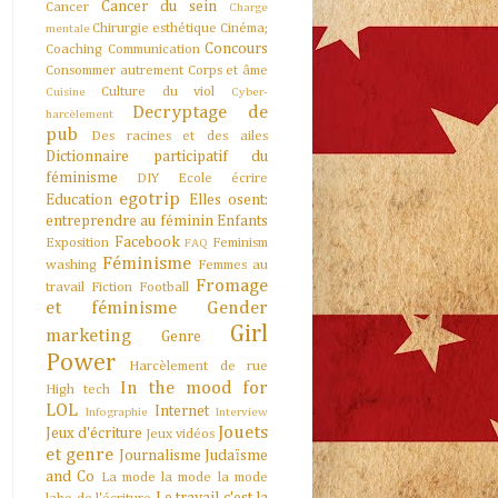
Cancer du sein
Cancer
Charge
Chirurgie esthétique
Cinéma;
mentale
Concours
Coaching
Communication
Consommer autrement
Corps et âme
Culture du viol
Cuisine
Cyber-
Decryptage de
harcèlement
pub
Des racines et des ailes
Dictionnaire participatif du
féminisme
DIY
Ecole
écrire
egotrip
Education
Elles osent:
entreprendre au féminin
Enfants
Facebook
Exposition
Feminism
FAQ
Féminisme
washing
Femmes au
Fromage
travail
Fiction
Football
et féminisme
Gender
Girl
marketing
Genre
Power
Harcèlement de rue
In the mood for
High tech
LOL
Internet
Infographie
Interview
Jouets
Jeux d'écriture
Jeux vidéos
et genre
Journalisme
Judaïsme
and Co
La mode la mode la mode