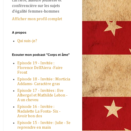
carrière, auteure jeunesse et
conférencière sur les sujets
d'égalité femmes-hommes
Afficher mon profil complet
A propos
Qui suis-je?
Ecouter mon podcast "Corps et âme"
Episode 19 - Invitée :
Florence Dell'Aiera -Faire
Front
Episode 18 - Invitée : Morticia
Addams- Caractère gras
Episode 17 - Invitées : Eve
Albergel et Mathilde Lebon -
A un cheveu
Episode 16 - Invitée :
Nadalette La Fonta- Six -
Avoir bon dos
Episode 15 - Invitée : Julie - Se
reprendre en main