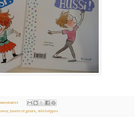
mmentaires
Power
,
Jouets et genre
,
stéréotypes