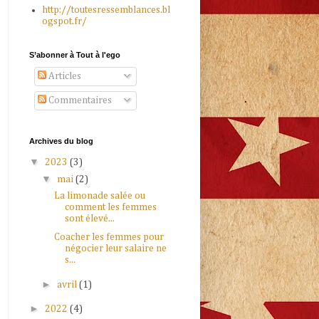
http://toutesressemblances.bl
ogspot.fr/
S’abonner à Tout à l'ego
Articles
Commentaires
Archives du blog
▼
2023
(3)
▼
mai
(2)
La limonade salée ou
comment les femmes
sont élevé...
Coacher les femmes pour
négocier leur salaire ne
s...
►
avril
(1)
►
2022
(4)