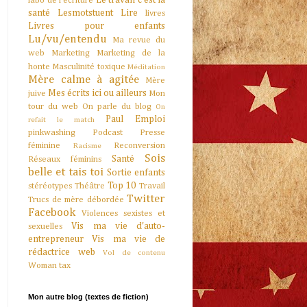
Le travail c'est la
labo de l'écriture
santé
Lesmotstuent
Lire
livres
Livres pour enfants
Lu/vu/entendu
Ma revue du
web
Marketing
Marketing de la
honte
Masculinité toxique
Méditation
Mère calme à agitée
Mère
Mes écrits ici ou ailleurs
juive
Mon
tour du web
On parle du blog
On
Paul Emploi
refait le match
pinkwashing
Podcast
Presse
féminine
Reconversion
Racisme
Sois
Santé
Réseaux féminins
belle et tais toi
Sortie enfants
Top 10
stéréotypes
Théâtre
Travail
Twitter
Trucs de mère débordée
Facebook
Violences sexistes et
Vis ma vie d'auto-
sexuelles
entrepreneur
Vis ma vie de
rédactrice web
Vol de contenu
Woman tax
Mon autre blog (textes de fiction)