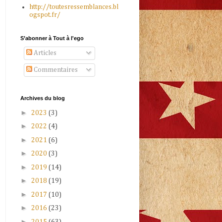
http://toutesressemblances.bl
ogspot.fr/
S’abonner à Tout à l'ego
Articles
Commentaires
Archives du blog
►
2023
(3)
►
2022
(4)
►
2021
(6)
►
2020
(3)
►
2019
(14)
►
2018
(19)
►
2017
(10)
►
2016
(23)
►
2015
(63)