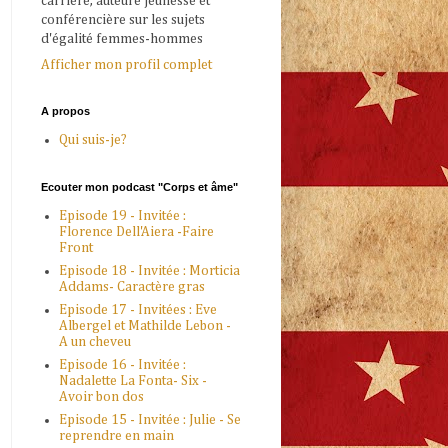
carrière, auteure jeunesse et
conférencière sur les sujets
d'égalité femmes-hommes
Afficher mon profil complet
A propos
Qui suis-je?
Ecouter mon podcast "Corps et âme"
Episode 19 - Invitée :
Florence Dell'Aiera -Faire
Front
Episode 18 - Invitée : Morticia
Addams- Caractère gras
Episode 17 - Invitées : Eve
Albergel et Mathilde Lebon -
A un cheveu
Episode 16 - Invitée :
Nadalette La Fonta- Six -
Avoir bon dos
Episode 15 - Invitée : Julie - Se
reprendre en main