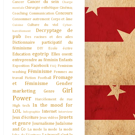
Cancer du sein
Cancer
Charge
Chirurgie esthétique
Cinéma;
mentale
Concours
Coaching
Communication
Consommer autrement
Corps et âme
Culture du viol
Cuisine
Cyber-
Decryptage de
harcèlement
pub
Des racines et des ailes
Dictionnaire participatif du
féminisme
DIY
Ecole
écrire
egotrip
Education
Elles osent:
entreprendre au féminin
Enfants
Facebook
Exposition
Feminism
FAQ
Féminisme
washing
Femmes au
Fromage
travail
Fiction
Football
et féminisme
Gender
Girl
marketing
Genre
Power
Harcèlement de rue
In the mood for
High tech
LOL
Internet
Infographie
Interview
Jouets
Jeux d'écriture
Jeux vidéos
et genre
Journalisme
Judaïsme
and Co
La mode la mode la mode