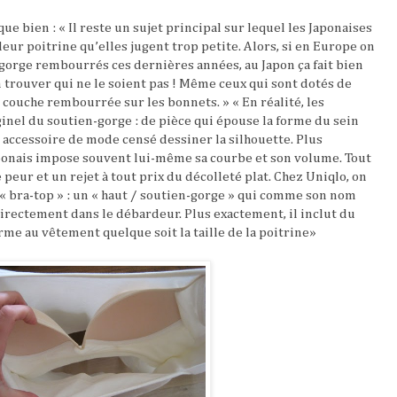
que bien : « Il reste un sujet principal sur lequel les Japonaises
eur poitrine qu’elles jugent trop petite. Alors, si en Europe on
gorge rembourrés ces dernières années, au Japon ça fait bien
 trouver qui ne le soient pas ! Même ceux qui sont dotés de
couche rembourrée sur les bonnets. » « En réalité, les
ginel du soutien-gorge : de pièce qui épouse la forme du sein
un accessoire de mode censé dessiner la silhouette. Plus
ponais impose souvent lui-même sa courbe et son volume. Tout
peur et un rejet à tout prix du décolleté plat. Chez Uniqlo, on
 « bra-top » : un « haut / soutien-gorge » qui comme son nom
directement dans le débardeur. Plus exactement, il inclut du
e au vêtement quelque soit la taille de la poitrine»