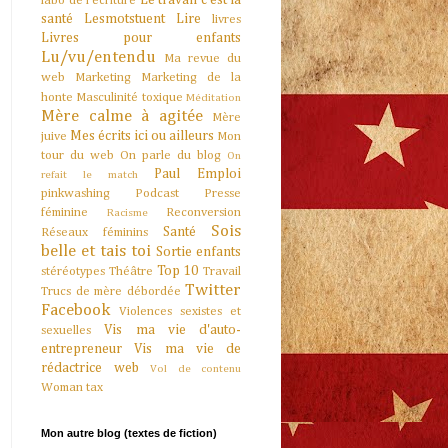
Le travail c'est la
labo de l'écriture
santé
Lesmotstuent
Lire
livres
Livres pour enfants
Lu/vu/entendu
Ma revue du
web
Marketing
Marketing de la
honte
Masculinité toxique
Méditation
Mère calme à agitée
Mère
Mes écrits ici ou ailleurs
juive
Mon
tour du web
On parle du blog
On
Paul Emploi
refait le match
pinkwashing
Podcast
Presse
féminine
Reconversion
Racisme
Sois
Santé
Réseaux féminins
belle et tais toi
Sortie enfants
Top 10
stéréotypes
Théâtre
Travail
Twitter
Trucs de mère débordée
Facebook
Violences sexistes et
Vis ma vie d'auto-
sexuelles
entrepreneur
Vis ma vie de
rédactrice web
Vol de contenu
Woman tax
Mon autre blog (textes de fiction)