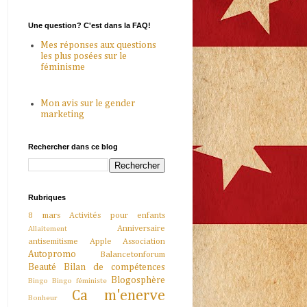
Une question? C'est dans la FAQ!
Mes réponses aux questions
les plus posées sur le
féminisme
Mon avis sur le gender
marketing
Rechercher dans ce blog
Rubriques
8 mars
Activités pour enfants
Anniversaire
Allaitement
antisemitisme
Apple
Association
Autopromo
Balancetonforum
Beauté
Bilan de compétences
Blogosphère
Bingo
Bingo féministe
Ca m'enerve
Bonheur