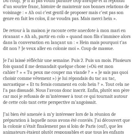
Du coup,
je n’ai pas voulu paraître trop abrupte et ai répondu
d’un sourire franc, histoire de maintenir nos bonnes relations de
voisinage : « Ah oui c’est gentil de proposer mais c’est pas son
genre en fait les colos, il ne voudra pas. Mais merci hein ».
De retour à la maison je raconte cette anecdote à mon mari en
ricanant « Ah ah, partir en colo » quand mon fils s’immisce alors
dans la conversation en lançant un : « Hein mais pourquoi t’as
dit non ? Je veux aller en colonie moi ». Coup de massue.
Je l’ai laissé réfléchir une semaine. Puis 2. Puis un mois. Plusieurs
fois quand il me demandait quelque chose («Où est mon
cahier ? » « Tu peux me couper ma viande ? » « Je sais pas quoi
choisir comme vêtement ») je lui répondais du tac au tac,
sarcastique « Et tu ferais comment en colo hein ? ». Tout cela ne
l’a pas dissuadé. Nous l’avons donc inscrit. Enfin, plutôt son père
car moi je refusais de m’intéresser à tout ce qui tournait autour
de cette colo tant cette perspective m’angoissait.
J’ai bien été amenée à m’y intéresser lors de la réunion de
préparation à laquelle nous avons été conviés. J’ai découvert que
la colonie n’était finalement pas si loin de Paris (ouf), que les
animateurs étaient plutôt responsables et que tous les enfants