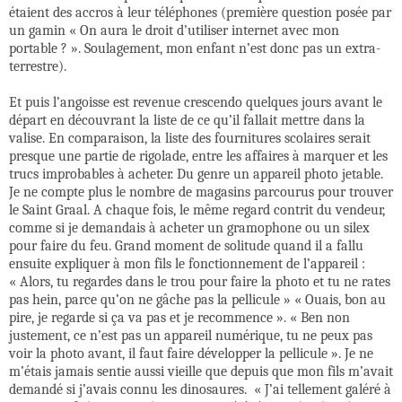
étaient des accros à leur téléphones (première question posée par
un gamin « On aura le droit d’utiliser internet avec mon
portable ? ». Soulagement, mon enfant n’est donc pas un extra-
terrestre).
Et puis l’angoisse est revenue crescendo quelques jours avant le
départ en découvrant la liste de ce qu’il fallait mettre dans la
valise. En comparaison, la liste des fournitures scolaires serait
presque une partie de rigolade, entre les affaires à marquer et les
trucs improbables à acheter. Du genre un appareil photo jetable.
Je ne compte plus le nombre de magasins parcourus pour trouver
le Saint Graal. A chaque fois, le même regard contrit du vendeur,
comme si je demandais à acheter un gramophone ou un silex
pour faire du feu. Grand moment de solitude quand il a fallu
ensuite expliquer à mon fils le fonctionnement de l’appareil :
« Alors, tu regardes dans le trou pour faire la photo et tu ne rates
pas hein, parce qu’on ne gâche pas la pellicule » « Ouais, bon au
pire, je regarde si ça va pas et je recommence ». « Ben non
justement, ce n’est pas un appareil numérique, tu ne peux pas
voir la photo avant, il faut faire développer la pellicule ». Je ne
m’étais jamais sentie aussi vieille que depuis que mon fils m’avait
demandé si j’avais connu les dinosaures. « J’ai tellement galéré à