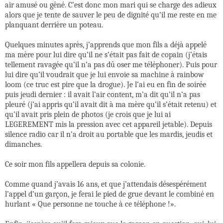
air amusé ou gêné. C’est donc mon mari qui se charge des adieux
alors que je tente de sauver le peu de dignité qu’il me reste en me
planquant derrière un poteau.
Quelques minutes après, j’apprends que mon fils a déjà appelé
ma mère pour lui dire qu’il ne s’était pas fait de copain (j’étais
tellement ravagée qu’il n’a pas dû oser me téléphoner). Puis pour
lui dire qu’il voudrait que je lui envoie sa machine à rainbow
loom (ce truc est pire que la drogue). Je l’ai eu en fin de soirée
puis jeudi dernier : il avait l’air content, m’a dit qu’il n’a pas
pleuré (j’ai appris qu’il avait dit à ma mère qu’il s’était retenu) et
qu’il avait pris plein de photos (je crois que je lui ai
LEGEREMENT mis la pression avec cet appareil jetable). Depuis
silence radio car il n’a droit au portable que les mardis, jeudis et
dimanches.
Ce soir mon fils appellera depuis sa colonie.
Comme quand j’avais 16 ans, et que j’attendais désespérément
l’appel d’un garçon, je ferai le pied de grue devant le combiné en
hurlant « Que personne ne touche à ce téléphone !».