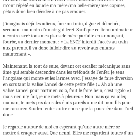
m’ont répété en boucle ma mère/ma belle-mère/mes copines,
j’étais donc bien décidée à ne pas craquer.
J’imaginais déjà les adieux, face au train, digne et détachée,
secouant ma main d’un air guilleret. Sauf que ce fichu animateur
a contrecarré tous mes plans de mère parfaite en annonçant,
fourbe, au dernier moment : « La SNCF interdit l’accès au train
aux parents, il va donc falloir dire au revoir aux enfants
maintenant ».
Maintenant, là tout de suite, devant cet escalier mécanique sans
âme qui semble descendre dans les tréfonds de l’enfer. Je sens
l’angoisse qui monte et les larmes avec. J’essaye de faire diversion
en scrutant la valise Lancel de cette petite fille (« Ah ah une
valise Lancel pour partir en colo, faut le faire hein, c’est rigolo »)
mais rien n’y fait, je me mets à pleurer. « Non mais ça va aller,
maman, te mets pas dans des états pareils » me dit mon fils pour
me rassurer. Faudra tenter autre chose que la poussière dans l’œil
donc.
Je regarde autour de moi en espérant qu’une autre mère se
mettre à craquer aussi. Que nenni. Elles me regardent toutes d’un