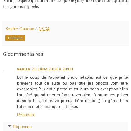
Enfin, j'espère qu'il fera mieux que le garçon en question, qui, lui,
n’a jamais rappelé.
Sophie Gourion
à
16:34
Partager
6 commentaires:
venise
20 juillet 2014 à 20:00
Lol le coup de l'appareil photo jetable, est ce que je te
préviens tout de suite ou pas que les photos vont etre
exécrables ? ;) enfin presque toujours sans exception elles
l'ont été quand mes enfants revenaient ;) ou toutes prises
dans le bus, lol bravo je suis fière de toi ;) tu gères bien
l'absence et le manque... ;) bises
Répondre
Réponses