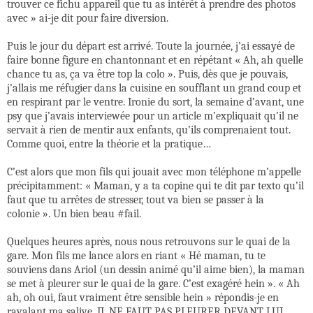
trouver ce fichu appareil que tu as intérêt à prendre des photos
avec » ai-je dit pour faire diversion.
Puis le jour du départ est arrivé. Toute la journée, j’ai essayé de
faire bonne figure en chantonnant et en répétant « Ah, ah quelle
chance tu as, ça va être top la colo ». Puis, dès que je pouvais,
j’allais me réfugier dans la cuisine en soufflant un grand coup et
en respirant par le ventre. Ironie du sort, la semaine d’avant, une
psy que j’avais interviewée pour un article m’expliquait qu’il ne
servait à rien de mentir aux enfants, qu’ils comprenaient tout.
Comme quoi, entre la théorie et la pratique…
C’est alors que mon fils qui jouait avec mon téléphone m’appelle
précipitamment: « Maman, y a ta copine qui te dit par texto qu’il
faut que tu arrêtes de stresser, tout va bien se passer à la
colonie ». Un bien beau #fail.
Quelques heures après, nous nous retrouvons sur le quai de la
gare. Mon fils me lance alors en riant « Hé maman, tu te
souviens dans Ariol (un dessin animé qu’il aime bien), la maman
se met à pleurer sur le quai de la gare. C’est exagéré hein ». « Ah
ah, oh oui, faut vraiment être sensible hein » répondis-je en
ravalant ma salive. IL NE FAUT PAS PLEURER DEVANT LUI