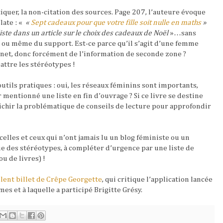
iquer, la non-citation des sources. Page 207, l’auteure évoque
Slate : «
«
Sept cadeaux pour que votre fille soit nulle en maths
»
ste dans un article sur le choix des cadeaux de Noël
»…sans
te ou même du support. Est-ce parce qu’il s’agit d’une femme
ernet, donc forcément de l’information de seconde zone ?
ttre les stéréotypes !
utils pratiques : oui, les réseaux féminins sont importants,
 mentionné une liste en fin d’ouvrage ? Si ce livre se destine
ichir la problématique de conseils de lecture pour approfondir
celles et ceux qui n’ont jamais lu un blog féministe ou un
e des stéréotypes, à compléter d’urgence par une liste de
ou de livres) !
llent billet de Crêpe Georgette
, qui critique l’application lancée
es et à laquelle a participé Brigitte Grésy.