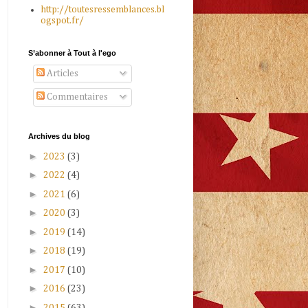
http://toutesressemblances.bl
ogspot.fr/
S’abonner à Tout à l'ego
Articles
Commentaires
Archives du blog
►
2023
(3)
►
2022
(4)
►
2021
(6)
►
2020
(3)
►
2019
(14)
►
2018
(19)
►
2017
(10)
►
2016
(23)
►
2015
(63)