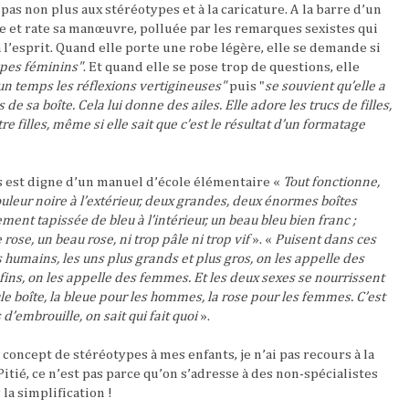
as non plus aux stéréotypes et à la caricature. A la barre d’un
ise et rate sa manœuvre, polluée par les remarques sexistes qui
l’esprit. Quand elle porte une robe légère, elle se demande si
ypes féminins"
. Et quand elle se pose trop de questions, elle
 un temps les réflexions vertigineuses"
puis "
se souvient qu’elle a
de sa boîte. Cela lui donne des ailes. Elle adore les trucs de filles,
tre filles, même si elle sait que c’est le résultat d’un formatage
 est digne d’un manuel d’école élémentaire «
Tout fonctionne,
uleur noire à l’extérieur, deux grandes, deux énormes boîtes
rement tapissée de bleu à l’intérieur, un beau bleu bien franc ;
rose, un beau rose, ni trop pâle ni trop vif
». «
Puisent dans ces
s humains, les uns plus grands et plus gros, on les appelle des
 fins, on les appelle des femmes. Et les deux sexes se nourrissent
e boîte, la bleue pour les hommes, la rose pour les femmes. C’est
as d’embrouille, on sait qui fait quoi
».
concept de stéréotypes à mes enfants, je n’ai pas recours à la
Pitié, ce n’est pas parce qu’on s’adresse à des non-spécialistes
la simplification !