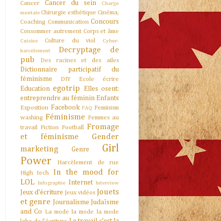
Cancer du sein
Cancer
Charge
Chirurgie esthétique
Cinéma;
mentale
Concours
Coaching
Communication
Consommer autrement
Corps et âme
Culture du viol
Cuisine
Cyber-
Decryptage de
harcèlement
pub
Des racines et des ailes
Dictionnaire participatif du
féminisme
DIY
Ecole
écrire
egotrip
Education
Elles osent:
entreprendre au féminin
Enfants
Facebook
Exposition
Feminism
FAQ
Féminisme
washing
Femmes au
Fromage
travail
Fiction
Football
et féminisme
Gender
Girl
marketing
Genre
Power
Harcèlement de rue
In the mood for
High tech
LOL
Internet
Infographie
Interview
Jouets
Jeux d'écriture
Jeux vidéos
et genre
Journalisme
Judaïsme
and Co
La mode la mode la mode