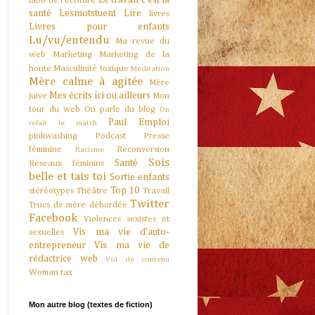
Le travail c'est la
labo de l'écriture
santé
Lesmotstuent
Lire
livres
Livres pour enfants
Lu/vu/entendu
Ma revue du
web
Marketing
Marketing de la
honte
Masculinité toxique
Méditation
Mère calme à agitée
Mère
Mes écrits ici ou ailleurs
juive
Mon
tour du web
On parle du blog
On
Paul Emploi
refait le match
pinkwashing
Podcast
Presse
féminine
Reconversion
Racisme
Sois
Santé
Réseaux féminins
belle et tais toi
Sortie enfants
Top 10
stéréotypes
Théâtre
Travail
Twitter
Trucs de mère débordée
Facebook
Violences sexistes et
Vis ma vie d'auto-
sexuelles
entrepreneur
Vis ma vie de
rédactrice web
Vol de contenu
Woman tax
Mon autre blog (textes de fiction)