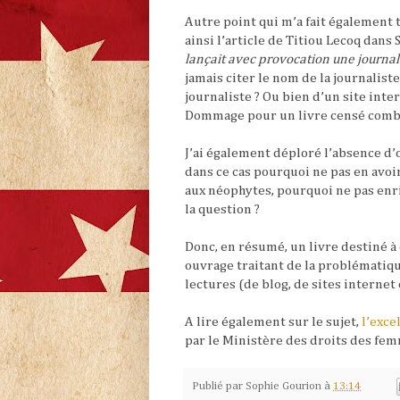
Autre point qui m’a fait également t
ainsi l’article de Titiou Lecoq dans 
lançait avec provocation une journali
jamais citer le nom de la journalis
journaliste ? Ou bien d’un site int
Dommage pour un livre censé comba
J’ai également déploré l’absence d’o
dans ce cas pourquoi ne pas en avoir
aux néophytes, pourquoi ne pas enr
la question ?
Donc, en résumé, un livre destiné à 
ouvrage traitant de la problématiqu
lectures (de blog, de sites internet 
A lire également sur le sujet,
l’exce
par le Ministère des droits des femm
Publié par
Sophie Gourion
à
13:14