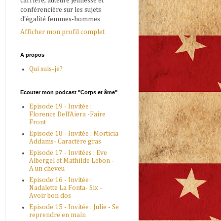
carrière, auteure jeunesse et
conférencière sur les sujets
d'égalité femmes-hommes
Afficher mon profil complet
A propos
Qui suis-je?
Ecouter mon podcast "Corps et âme"
Episode 19 - Invitée :
Florence Dell'Aiera -Faire
Front
Episode 18 - Invitée : Morticia
Addams- Caractère gras
Episode 17 - Invitées : Eve
Albergel et Mathilde Lebon -
A un cheveu
Episode 16 - Invitée :
Nadalette La Fonta- Six -
Avoir bon dos
Episode 15 - Invitée : Julie - Se
reprendre en main