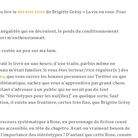
 pu lire le
dernier livre
de Brigitte Grésy « La vie en rose. Pour
inégalités qui en découlent, le poids du conditionnement
iori m’enthousiasmait.
s restée
un peu sur ma faim.
 avalé le livre en une heure, d’une traite, parfois même en
isais m’était familier. Si vous êtes lecteur/rice régulier(e ) des
ws
, que vous suivez les bonnes personnes sur Twitter ou que
roblématique, sachez que vous n’apprendrez pas grand-chose.
blant s’adresser à un public qui ne serait pas du tout
 de "Stéréotypes pour les nul(lles)" en quelque sorte. Sauf
ion, il existe une frontière, certes très fine, que Brigitte Grésy
le recours systématique à Rose, un personnage de fiction censé
us accessible, en tête de chapitre. Avait-on vraiment besoin de
l’importance des stéréotypes ? D’autant que cette Rose, censée