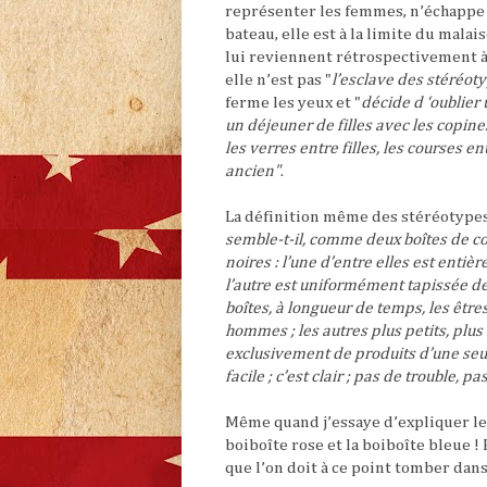
représenter les femmes, n’échappe p
bateau, elle est à la limite du mala
lui reviennent rétrospectivement à 
elle n’est pas "
l’esclave des stéréot
ferme les yeux et "
décide d ‘oublier
un déjeuner de filles avec les copines 
les verres entre filles, les courses en
ancien"
.
La définition même des stéréotypes
semble-t-il, comme deux boîtes de co
noires : l’une d’entre elles est entiè
l’autre est uniformément tapissée de 
boîtes, à longueur de temps, les être
hommes ; les autres plus petits, plus
exclusivement de produits d’une seul
facile ; c’est clair ; pas de trouble, p
Même quand j’essaye d’expliquer le 
boiboîte rose et la boiboîte bleue ! 
que l’on doit à ce point tomber dans 