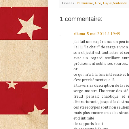
Libellés :
Féminisme
,
Lire
,
Lu/vu/entendu
1 commentaire:
riluma
5 mai 2014 à 19:49
j'ai fait une expérience un peu i
j'ai lu "la chair" de serge rivron.
son objectif est tout autre et 
avec un regard oscillant entr
précisément oublie ses sources.
or
ce qui m'a à la fois intéressé et 
c'est précisément que là
à travers sa description de la r
serge montre l'horreur des stér
freud pensait chaotique et 
déstructurante, jusqu'à la destru
ces stéréotypes sont non seulem
mais plus encore ceux des struct
et d'intimité
de rapports à soi