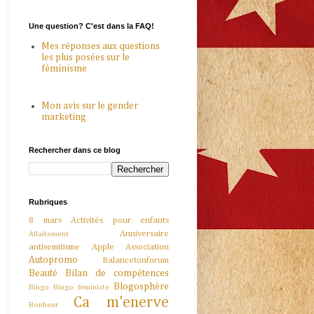
Une question? C'est dans la FAQ!
Mes réponses aux questions
les plus posées sur le
féminisme
Mon avis sur le gender
marketing
Rechercher dans ce blog
Rubriques
8 mars
Activités pour enfants
Anniversaire
Allaitement
antisemitisme
Apple
Association
Autopromo
Balancetonforum
Beauté
Bilan de compétences
Blogosphère
Bingo
Bingo féministe
Ca m'enerve
Bonheur