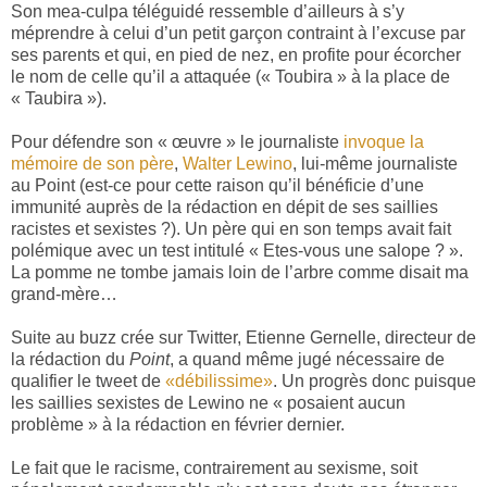
Son mea-culpa téléguidé ressemble d’ailleurs à s’y
méprendre à celui d’un petit garçon contraint à l’excuse par
ses parents et qui, en pied de nez, en profite pour écorcher
le nom de celle qu’il a attaquée (« Toubira » à la place de
« Taubira »).
Pour défendre son « œuvre » le journaliste
invoque la
mémoire de son père
,
Walter Lewino
, lui-même journaliste
au Point (est-ce pour cette raison qu’il bénéficie d’une
immunité auprès de la rédaction en dépit de ses saillies
racistes et sexistes ?). Un père qui en son temps avait fait
polémique avec un test intitulé « Etes-vous une salope ? ».
La pomme ne tombe jamais loin de l’arbre comme disait ma
grand-mère…
Suite au buzz crée sur Twitter, Etienne Gernelle, directeur de
la rédaction du
Point
, a quand même jugé nécessaire de
qualifier le tweet de
«débilissime»
. Un progrès donc puisque
les saillies sexistes de Lewino ne « posaient aucun
problème » à la rédaction en février dernier.
Le fait que le racisme, contrairement au sexisme, soit