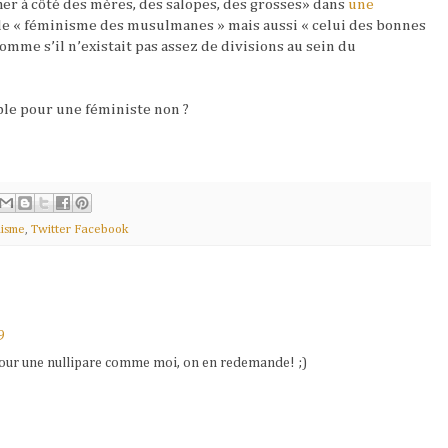
er à côté des mères, des salopes, des grosses» dans
une
 le « féminisme des musulmanes » mais aussi « celui des bonnes
omme s’il n’existait pas assez de divisions au sein du
ble pour une féministe non ?
isme
,
Twitter Facebook
9
pour une nullipare comme moi, on en redemande! ;)