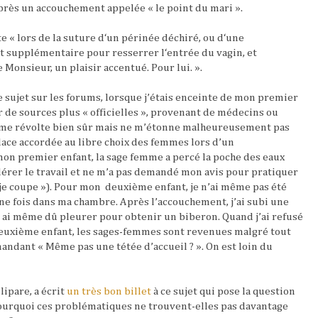
ès un accouchement appelée « le point du mari ».
« lors de la suture d‘un périnée déchiré, ou d‘une
nt supplémentaire pour resserrer l‘entrée du vagin, et
 Monsieur, un plaisir accentué. Pour lui. ».
e sujet sur les forums, lorsque j’étais enceinte de mon premier
r de sources plus « officielles », provenant de médecins ou
e me révolte bien sûr mais ne m’étonne malheureusement pas
lace accordée au libre choix des femmes lors d’un
on premier enfant, la sage femme a percé la poche des eaux
érer le travail et ne m’a pas demandé mon avis pour pratiquer
 je coupe »). Pour mon
deuxième enfant, je n’ai même pas été
ne fois dans ma chambre. Après l’accouchement, j’ai subi une
t ai même dû pleurer pour obtenir un biberon. Quand j’ai refusé
euxième enfant, les sages-femmes sont revenues malgré tout
mandant « Même pas une tétée d’accueil ? ». On est loin du
lipare, a écrit
un très bon billet
à ce sujet qui pose la question
ourquoi ces problématiques ne trouvent-elles pas davantage