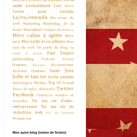
Le travail c'est la
labo de l'écriture
santé
Lesmotstuent
Lire
livres
Livres pour enfants
Lu/vu/entendu
Ma revue du
web
Marketing
Marketing de la
honte
Masculinité toxique
Méditation
Mère calme à agitée
Mère
Mes écrits ici ou ailleurs
juive
Mon
tour du web
On parle du blog
On
Paul Emploi
refait le match
pinkwashing
Podcast
Presse
féminine
Reconversion
Racisme
Sois
Santé
Réseaux féminins
belle et tais toi
Sortie enfants
Top 10
stéréotypes
Théâtre
Travail
Twitter
Trucs de mère débordée
Facebook
Violences sexistes et
Vis ma vie d'auto-
sexuelles
entrepreneur
Vis ma vie de
rédactrice web
Vol de contenu
Woman tax
Mon autre blog (textes de fiction)