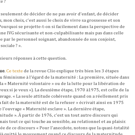
e ?
s seulement de décider de ne pas avoir d'enfant, de décider
, mon choix, c'est aussi le choix de vivre sa grossesse et son
urquoi se projette-t-on si facilement dans la perspective de
 une IVG sécurisante et non-culpabilisante mais pas dans celle
e par le personnel soignant, abandonnée de son conjoint,
sociale ? ».
sieurs réponses à cette question.
que
.
Ce texte
de la revue Clio explique très bien les 3 étapes
 féminisme à l’égard de la maternité : La première, située dans
a « Maternité volontaire » ou de la lutte pour la libération de
eux si je veux »). La deuxième étape, 1970 à1975, est celle de la
vage. « La seule attitude cohérente quand on a réellement pris
 fait de la maternité est de la refuser » écrivait ainsi en 1975
e l’ouvrage « Maternité esclave ». La dernière étape,
nitude ». À partir de 1976, c'est un tout autre discours qui
is tout ce qui touche au sensible, au relationnel et au plaisir.
e de ce discours « Pour l'anecdote, notons que la quasi-totalité
jà quitté le mouvement quand ce discours de la maternitude