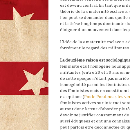
est devenu central. En tant que mil
théorie de la « maternité esclave »,
l'on peut se demander dans quelle 
et la thèse longtemps dominante du
éloigner d'un mouvement dans leque
L’idée de la « maternité esclave » 
forcément le regard des militantes 
La deuxième raison est sociologique
féministe était homogène nous appr
militantes (entre 20 et 30 ans en mo
de cette époque n'étant pas mariée e
homogénéité parmi les féministes en
des féministes mais en constituent
exceptions (
Poule Pondeuse
,
les ve
féministes actives sur internet son
auront donc à cœur d’aborder plutôt
devoir se justifier constamment de 
aussi éduquées et ont une connaiss
peut parfois être déconnectée du quo