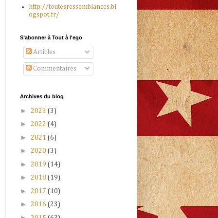
http://toutesressemblances.bl
ogspot.fr/
S’abonner à Tout à l'ego
Articles
Commentaires
Archives du blog
►
2023
(3)
►
2022
(4)
►
2021
(6)
►
2020
(3)
►
2019
(14)
►
2018
(19)
►
2017
(10)
►
2016
(23)
►
2015
(63)