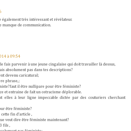
6
e également très intéressant et révélateur.
ce manque de communication.
014 à 09:54
e le fais parvenir à une jeune cingalaise qui doit travailler là dessus,
nais absolument pas dans tes descriptions?
ent devenu caricatural;
ère phrase,;
niste?faut il être nullipare pour être féministe?
rice et entraine de fait un ostracisme déplorable.
t elles à leur ligne impeccable dictée par des couturiers cherchant
ur être féministe?
ette fin d'article ,
que veut dire être féministe maintenant?
 fils ,
solument pas féministe;