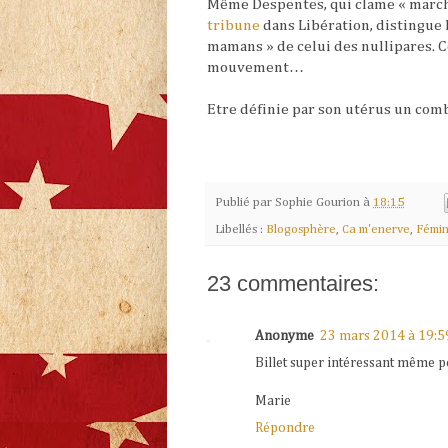
Même Despentes, qui clame
« march
tribune
dans Libération, distingue
mamans » de celui des nullipares. C
mouvement…
Etre définie par son utérus un com
Publié par
Sophie Gourion
à
18:15
Libellés :
Blogosphère
,
Ca m'enerve
,
Fémin
23 commentaires:
Anonyme
23 mars 2014 à 19:5
Billet super intéressant même 
Marie
Répondre