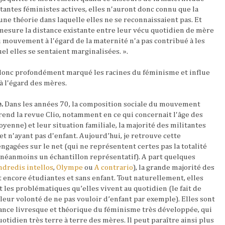
itantes féministes actives, elles n'auront donc connu que la
 une théorie dans laquelle elles ne se reconnaissaient pas. Et
mesure la distance existante entre leur vécu quotidien de mère
 mouvement à l'égard de la maternité n'a pas contribué à les
l elles se sentaient marginalisées. ».
a donc profondément marqué les racines du féminisme et influe
à l'égard des mères.
.
Dans les années 70, la composition sociale du mouvement
end la revue Clio, notamment en ce qui concernait l'âge des
yenne) et leur situation familiale, la majorité des militantes
t n'ayant pas d'enfant. Aujourd’hui, je retrouve cette
gagées sur le net (qui ne représentent certes pas la totalité
 néanmoins un échantillon représentatif). A part quelques
ndredis intellos
,
Olympe
ou
A contrario
), la grande majorité des
t encore étudiantes et sans enfant. Tout naturellement, elles
 les problématiques qu’elles vivent au quotidien (le fait de
leur volonté de ne pas vouloir d’enfant par exemple). Elles sont
ance livresque et théorique du féminisme très développée, qui
tidien très terre à terre des mères. Il peut paraître ainsi plus