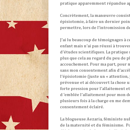
pratique apparemment répandue apr
Concrètement, la manœuvre consiste 
épisiotomie, à faire un dernier poi
permettre, lors de l‘intromission de
J’ai lu beaucoup de témoignages à c
enfant mais n’ai pas réussi à trouve
d’études scientifiques. La pratiqu
plus que cela au regard du peu de p
accouchement. Pour ma part, pour m
sans mon consentement afin d’accél
l’épisiotomie (juste un « attention,
prévenue et ai découvert la chose u
forte pression pour l’allaitement e
d ‘emblée l’allaitement pour mon d
plusieurs fois à la charge en me de
consentement éclairé.
La blogueuse Aezaria, féministe nul
de la maternité et du féminisme.
P