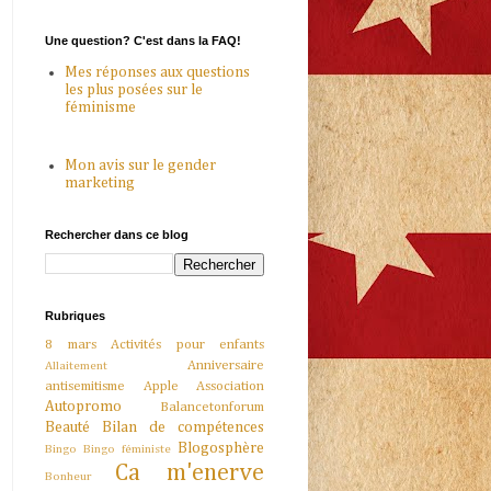
Une question? C'est dans la FAQ!
Mes réponses aux questions
les plus posées sur le
féminisme
Mon avis sur le gender
marketing
Rechercher dans ce blog
Rubriques
8 mars
Activités pour enfants
Anniversaire
Allaitement
antisemitisme
Apple
Association
Autopromo
Balancetonforum
Beauté
Bilan de compétences
Blogosphère
Bingo
Bingo féministe
Ca m'enerve
Bonheur