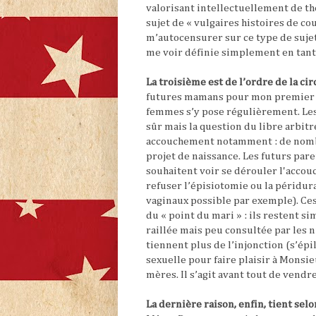
valorisant intellectuellement de th
sujet de « vulgaires histoires de c
m’autocensurer sur ce type de sujet
me voir définie simplement en tant 
La troisième est de l’ordre de la ci
futures mamans pour mon premier en
femmes s’y pose régulièrement. Les 
sûr mais la question du libre arbit
accouchement notamment : de nombre
projet de naissance. Les futurs par
souhaitent voir se dérouler l'acco
refuser l’épisiotomie ou la péridu
vaginaux possible par exemple). Ce
du « point du mari » : ils restent 
raillée mais peu consultée par les n
tiennent plus de l’injonction (s’ép
sexuelle pour faire plaisir à Monsi
mères. Il s’agit avant tout de vendre
La dernière raison, enfin, tient se