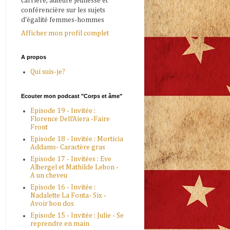
carrière, auteure jeunesse et
conférencière sur les sujets
d'égalité femmes-hommes
Afficher mon profil complet
A propos
Qui suis-je?
Ecouter mon podcast "Corps et âme"
Episode 19 - Invitée :
Florence Dell'Aiera -Faire
Front
Episode 18 - Invitée : Morticia
Addams- Caractère gras
Episode 17 - Invitées : Eve
Albergel et Mathilde Lebon -
A un cheveu
Episode 16 - Invitée :
Nadalette La Fonta- Six -
Avoir bon dos
Episode 15 - Invitée : Julie - Se
reprendre en main