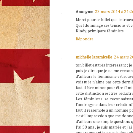
Anonyme
23 mars 2014 à 21:2
Merci pour ce billet que je trouv
Quel dommage ces tensions et 
Kindy, primipare féministe
Répondre
michelle laramicelle
24 mars 2
ton billet est très intéressant ; j
puis je dire que je ne me recon
d'ailleurs le féminisme est souv
vois tu je n'aime pas cette derni
faut il être mince pour être fémi
cette distinction est très réduct
Les féministes se reconnaissen
l'androgyne dans leur création?
faut il ressemble à un homme po
c'est l'impression que me donne c
d'ailleurs une simple question: 
J'ai 58 ans , je suis mariée et j'ai 3
apparemment je ne suis donc ab