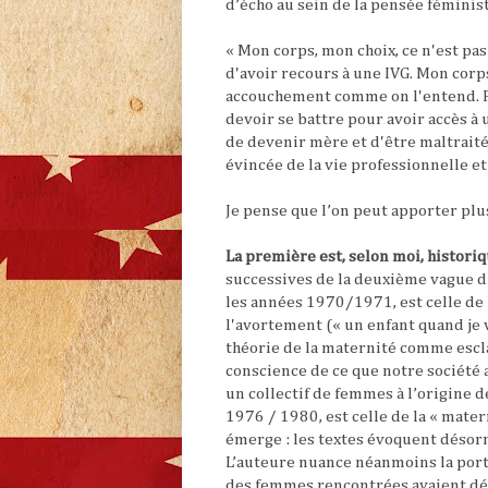
d’écho au sein de la pensée féminist
« Mon corps, mon choix, ce n'est pa
d'avoir recours à une IVG. Mon corps
accouchement comme on l'entend. Po
devoir se battre pour avoir accès à
de devenir mère et d'être maltraité
évincée de la vie professionnelle et 
Je pense que l’on peut apporter plu
La première est, selon moi, histori
successives de la deuxième vague du
les années 1970/1971, est celle de l
l'avortement (« un enfant quand je v
théorie de la maternité comme escla
conscience de ce que notre société a
un collectif de femmes à l’origine d
1976 / 1980, est celle de la « mater
émerge : les textes évoquent désorma
L’auteure nuance néanmoins la porté
des femmes rencontrées avaient dé