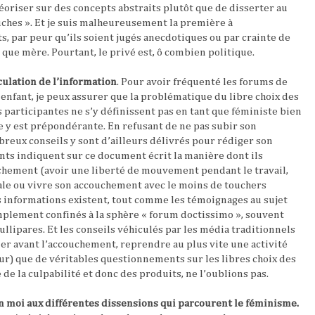
éoriser sur des concepts abstraits plutôt que de disserter au
ouches ». Et je suis malheureusement la première à
s, par peur qu’ils soient jugés anecdotiques ou par crainte de
que mère. Pourtant, le privé est, ô combien politique.
rculation de l’information
. Pour avoir fréquenté les forums de
fant, je peux assurer que la problématique du libre choix des
participantes ne s’y définissent pas en tant que féministe bien
re y est prépondérante. En refusant de ne pas subir son
ux conseils y sont d’ailleurs délivrés pour rédiger son
ents indiquent sur ce document écrit la manière dont ils
uchement (avoir une liberté de mouvement pendant le travail,
rale ou vivre son accouchement avec le moins de
touchers
s informations existent, tout comme les témoignages au sujet
simplement confinés à la sphère « forum doctissimo », souvent
ullipares. Et les conseils véhiculés par les média traditionnels
iler avant l’accouchement, reprendre au plus vite une activité
eur) que de véritables questionnements sur les libres choix des
 de la culpabilité et donc des produits, ne l’oublions pas.
lon moi aux différentes dissensions qui parcourent le féminisme.