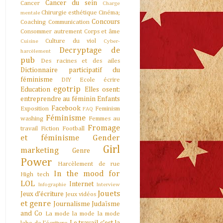
Cancer du sein
Cancer
Charge
Chirurgie esthétique
Cinéma;
mentale
Concours
Coaching
Communication
Consommer autrement
Corps et âme
Culture du viol
Cuisine
Cyber-
Decryptage de
harcèlement
pub
Des racines et des ailes
Dictionnaire participatif du
féminisme
DIY
Ecole
écrire
egotrip
Education
Elles osent:
entreprendre au féminin
Enfants
Facebook
Exposition
Feminism
FAQ
Féminisme
washing
Femmes au
Fromage
travail
Fiction
Football
et féminisme
Gender
Girl
marketing
Genre
Power
Harcèlement de rue
In the mood for
High tech
LOL
Internet
Infographie
Interview
Jouets
Jeux d'écriture
Jeux vidéos
et genre
Journalisme
Judaïsme
and Co
La mode la mode la mode