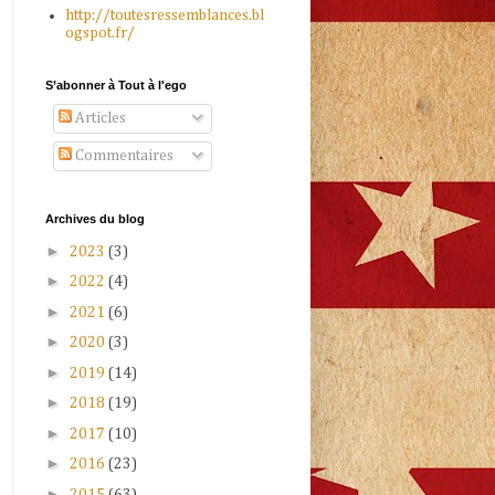
http://toutesressemblances.bl
ogspot.fr/
S’abonner à Tout à l'ego
Articles
Commentaires
Archives du blog
►
2023
(3)
►
2022
(4)
►
2021
(6)
►
2020
(3)
►
2019
(14)
►
2018
(19)
►
2017
(10)
►
2016
(23)
►
2015
(63)