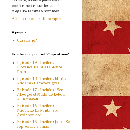
carrière, auteure jeunesse et
conférencière sur les sujets
d'égalité femmes-hommes
Afficher mon profil complet
A propos
Qui suis-je?
Ecouter mon podcast "Corps et âme"
Episode 19 - Invitée :
Florence Dell'Aiera -Faire
Front
Episode 18 - Invitée : Morticia
Addams- Caractère gras
Episode 17 - Invitées : Eve
Albergel et Mathilde Lebon -
A un cheveu
Episode 16 - Invitée :
Nadalette La Fonta- Six -
Avoir bon dos
Episode 15 - Invitée : Julie - Se
reprendre en main