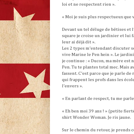
loi et ne respectent rien ».
« Moi je suis plus respectueux que v
Devant un tel déluge de bêtises et l
square je croise un jardinier et lui f
leur ai déjà dit ».
Les 2 types m’entendant discuter se
vive Marine le Pen hein ». Le jardini
je continue : « Ducon, ma mère est n
Pen. Tu te plantes total mec. Mais 
fassent. C’est parce que je parle de
qui frappent les profs dans les écol
l’envers ».
« En parlant de respect, tu me parle
« Eh ben moi 39 ans ! » (petite fiert
shirt Wonder Woman. Je ris jaune.
Sur le chemin du retour, je prends c