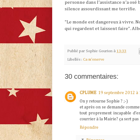
personne dans l’assistance n’a osé b
silence assourdissant me terrifie.
"Le monde est dangereux à vivre. Non
qui regardent et laissent faire". Al
Publié par
Sophie Gourion
à
13:33
Libellés :
Ca m'enerve
30 commentaires:
CPLUME
19 septembre 2012 à 
On y retourne Sophie ? ;-)
et après on se demande comment 
tout proprement incapable d'en 
courrier à la Mairie? ça sert pas
Répondre