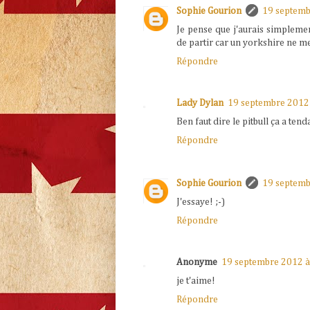
Sophie Gourion
19 septemb
Je pense que j'aurais simplemen
de partir car un yorkshire ne m
Répondre
Lady Dylan
19 septembre 2012
Ben faut dire le pitbull ça a te
Répondre
Sophie Gourion
19 septemb
J'essaye! ;-)
Répondre
Anonyme
19 septembre 2012 à
je t'aime!
Répondre