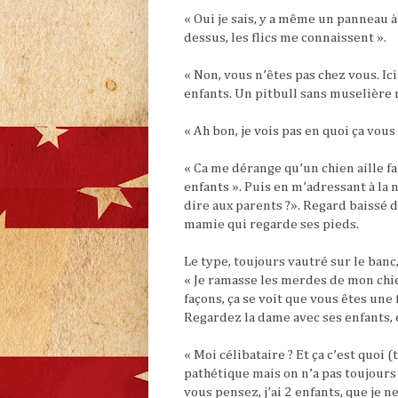
« Oui je sais, y a même un panneau à l
dessus, les flics me connaissent ».
« Non, vous n’êtes pas chez vous. Ic
enfants. Un pitbull sans muselière n’
« Ah bon, je vois pas en quoi ça vou
« Ca me dérange qu’un chien aille fa
enfants ». Puis en m’adressant à la
dire aux parents ?». Regard baissé d
mamie qui regarde ses pieds.
Le type, toujours vautré sur le banc
« Je ramasse les merdes de mon chie
façons, ça se voit que vous êtes une 
Regardez la dame avec ses enfants, e
« Moi célibataire ? Et ça c’est quoi
pathétique mais on n’a pas toujours 
vous pensez, j’ai 2 enfants, que je 