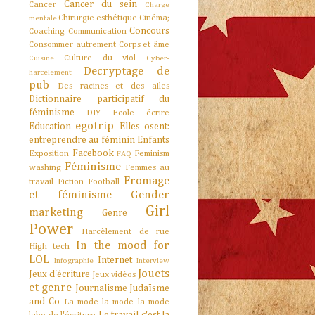
Cancer du sein
Cancer
Charge
Chirurgie esthétique
Cinéma;
mentale
Concours
Coaching
Communication
Consommer autrement
Corps et âme
Culture du viol
Cuisine
Cyber-
Decryptage de
harcèlement
pub
Des racines et des ailes
Dictionnaire participatif du
féminisme
DIY
Ecole
écrire
egotrip
Education
Elles osent:
entreprendre au féminin
Enfants
Facebook
Exposition
Feminism
FAQ
Féminisme
washing
Femmes au
Fromage
travail
Fiction
Football
et féminisme
Gender
Girl
marketing
Genre
Power
Harcèlement de rue
In the mood for
High tech
LOL
Internet
Infographie
Interview
Jouets
Jeux d'écriture
Jeux vidéos
et genre
Journalisme
Judaïsme
and Co
La mode la mode la mode