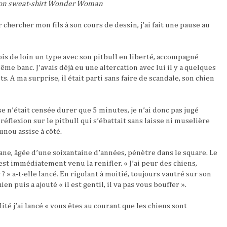
n sweat-shirt Wonder Woman
 chercher mon fils à son cours de dessin, j’ai fait une pause au
ois de loin un type avec son pitbull en liberté, accompagné
même banc. J’avais déjà eu une altercation avec lui il y a quelques
ts. A ma surprise, il était parti sans faire de scandale, son chien
use n’était censée durer que 5 minutes, je n’ai donc pas jugé
éflexion sur le pitbull qui s’ébattait sans laisse ni muselière
unou assise à côté.
ne, âgée d’une soixantaine d’années, pénètre dans le square. Le
 est immédiatement venu la renifler. « J’ai peur des chiens,
» a-t-elle lancé. En rigolant à moitié, toujours vautré sur son
en puis a ajouté « il est gentil, il va pas vous bouffer ».
ité j’ai lancé « vous êtes au courant que les chiens sont