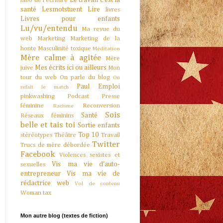
Le travail c'est la
labo de l'écriture
santé
Lesmotstuent
Lire
livres
Livres pour enfants
Lu/vu/entendu
Ma revue du
web
Marketing
Marketing de la
honte
Masculinité toxique
Méditation
Mère calme à agitée
Mère
Mes écrits ici ou ailleurs
juive
Mon
tour du web
On parle du blog
On
Paul Emploi
refait le match
pinkwashing
Podcast
Presse
féminine
Reconversion
Racisme
Sois
Santé
Réseaux féminins
belle et tais toi
Sortie enfants
Top 10
stéréotypes
Théâtre
Travail
Twitter
Trucs de mère débordée
Facebook
Violences sexistes et
Vis ma vie d'auto-
sexuelles
entrepreneur
Vis ma vie de
rédactrice web
Vol de contenu
Woman tax
Mon autre blog (textes de fiction)