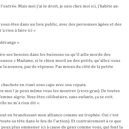
’entrée. Mais moi j’ai le droit, je suis chez moi ici, j’habite au-
i vous êtes dans un lieu public, avec des personnes âgées et des
a rien à faire ici »
s dérange »
ire ses besoins dans les buissons ou qu’il aille morde des
 nounou « Madame, si le chien mord un des petits, qu’allez-vous
e la nounou, pas de réponse. Pas mieux du côté de la petite
, chuchote en riant sous cape avec son copain.
n moi ! je peux même vous les montrer (rires gras). De toutes
femme aigrie. Vous êtes célibataire, sans enfants, ça se voit.
lle ne m’a rien dit ».
 (tout en brandissant mon alliance comme un trophée. Oui c’est
toute sa tête dans le feu de l’action). Et contrairement à ce que
ne peux plus emmener ici à cause de gens comme vous, qui font la