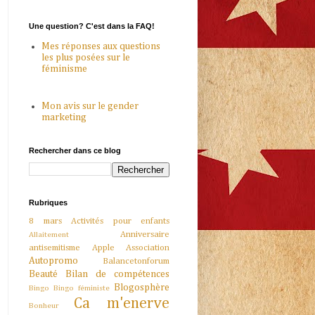
Une question? C'est dans la FAQ!
Mes réponses aux questions
les plus posées sur le
féminisme
Mon avis sur le gender
marketing
Rechercher dans ce blog
Rubriques
8 mars
Activités pour enfants
Anniversaire
Allaitement
antisemitisme
Apple
Association
Autopromo
Balancetonforum
Beauté
Bilan de compétences
Blogosphère
Bingo
Bingo féministe
Ca m'enerve
Bonheur