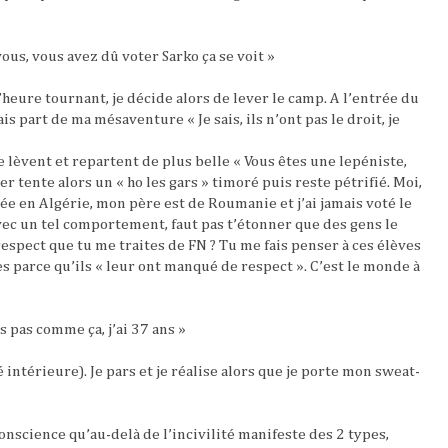
ous, vous avez dû voter Sarko ça se voit »
’heure tournant, je décide alors de lever le camp. A l’entrée du
ais part de ma mésaventure « Je sais, ils n’ont pas le droit, je
 lèvent et repartent de plus belle « Vous êtes une lepéniste,
er tente alors un « ho les gars » timoré puis reste pétrifié. Moi,
ée en Algérie, mon père est de Roumanie et j’ai jamais voté le
avec un tel comportement, faut pas t’étonner que des gens le
 respect que tu me traites de FN ? Tu me fais penser à ces élèves
es parce qu’ils « leur ont manqué de respect ». C’est le monde à
s pas comme ça, j’ai 37 ans »
é intérieure). Je pars et je réalise alors que je porte mon sweat-
onscience qu’au-delà de l’incivilité manifeste des 2 types,