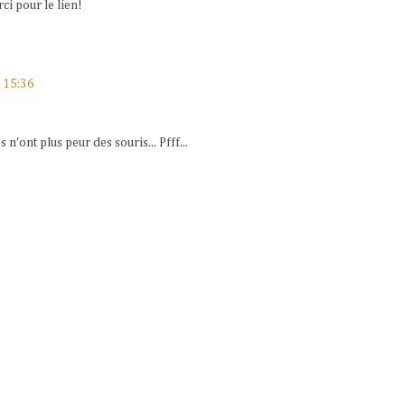
ci pour le lien!
 15:36
n'ont plus peur des souris... Pfff...