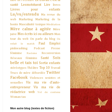
Le travail c'est la
labo de l'écriture
santé
Lesmotstuent
Lire
livres
Livres pour enfants
Lu/vu/entendu
Ma revue du
web
Marketing
Marketing de la
honte
Masculinité toxique
Méditation
Mère calme à agitée
Mère
Mes écrits ici ou ailleurs
juive
Mon
tour du web
On parle du blog
On
Paul Emploi
refait le match
pinkwashing
Podcast
Presse
féminine
Reconversion
Racisme
Sois
Santé
Réseaux féminins
belle et tais toi
Sortie enfants
Top 10
stéréotypes
Théâtre
Travail
Twitter
Trucs de mère débordée
Facebook
Violences sexistes et
Vis ma vie d'auto-
sexuelles
entrepreneur
Vis ma vie de
rédactrice web
Vol de contenu
Woman tax
Mon autre blog (textes de fiction)