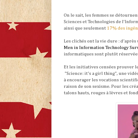
On le sait, les femmes se détourne
Sciences et Technologies de l'Infor
ainsi que seulement
17% des ingéni
Les clichés ont la vie dure
: d’après
Men in Information Technology Su
informatiques sont plutôt réservé
Et les initiatives censées prouver l
"Science: it’s a girl thing", une vi
à encourager les vocations scientifiq
raison de son sexisme. Pour les cré
talons hauts, rouges à lèvres et fon