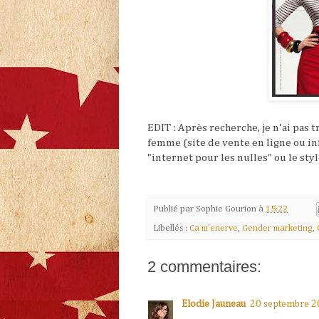
EDIT : Après recherche, je n'ai pas 
femme (site de vente en ligne ou inf
"internet pour les nulles" ou le sty
Publié par
Sophie Gourion
à
15:22
Libellés :
Ca m'enerve
,
Gender marketing
,
2 commentaires:
Elodie Jauneau
20 septembre 2