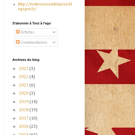
http://toutesressemblances.bl
ogspot.fr/
S’abonner à Tout à l'ego
Articles
Commentaires
Archives du blog
►
2023
(3)
►
2022
(4)
►
2021
(6)
►
2020
(3)
►
2019
(14)
►
2018
(19)
►
2017
(10)
►
2016
(23)
►
2015
(63)