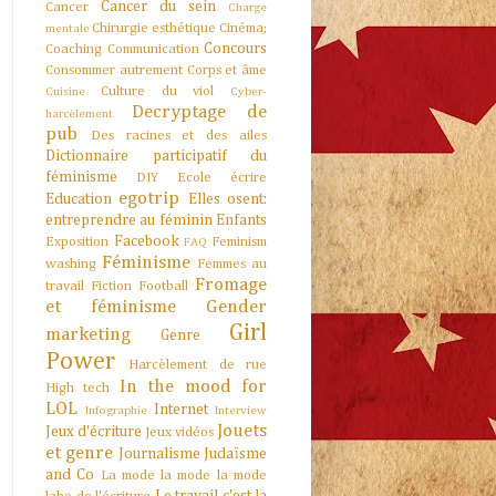
Cancer du sein
Cancer
Charge
Chirurgie esthétique
Cinéma;
mentale
Concours
Coaching
Communication
Consommer autrement
Corps et âme
Culture du viol
Cuisine
Cyber-
Decryptage de
harcèlement
pub
Des racines et des ailes
Dictionnaire participatif du
féminisme
DIY
Ecole
écrire
egotrip
Education
Elles osent:
entreprendre au féminin
Enfants
Facebook
Exposition
Feminism
FAQ
Féminisme
washing
Femmes au
Fromage
travail
Fiction
Football
et féminisme
Gender
Girl
marketing
Genre
Power
Harcèlement de rue
In the mood for
High tech
LOL
Internet
Infographie
Interview
Jouets
Jeux d'écriture
Jeux vidéos
et genre
Journalisme
Judaïsme
and Co
La mode la mode la mode