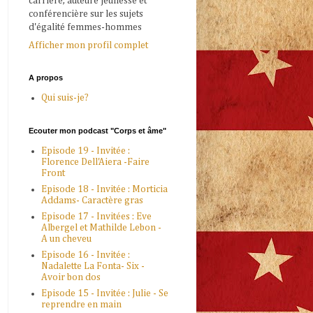
carrière, auteure jeunesse et
conférencière sur les sujets
d'égalité femmes-hommes
Afficher mon profil complet
A propos
Qui suis-je?
Ecouter mon podcast "Corps et âme"
Episode 19 - Invitée :
Florence Dell'Aiera -Faire
Front
Episode 18 - Invitée : Morticia
Addams- Caractère gras
Episode 17 - Invitées : Eve
Albergel et Mathilde Lebon -
A un cheveu
Episode 16 - Invitée :
Nadalette La Fonta- Six -
Avoir bon dos
Episode 15 - Invitée : Julie - Se
reprendre en main