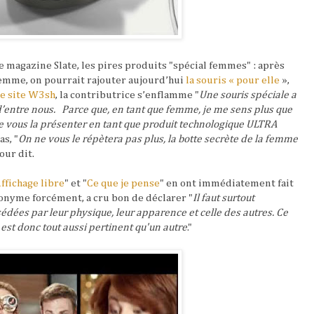
le magazine Slate, les pires produits "spécial femmes" : après
femme, on pourrait rajouter aujourd’hui
la souris « pour elle
»,
le site W3sh
, la contributrice s’enflamme "
Une souris spéciale a
 d’entre nous. Parce que, en tant que femme, je me sens plus que
re vous la présenter en tant que produit technologique ULTRA
as, "
On ne vous le répètera pas plus, la botte secrète de la femme
our dit.
ffichage libre
" et "
Ce que je pense
" en ont immédiatement fait
onyme forcément, a cru bon de déclarer "
Il faut surtout
dées par leur physique, leur apparence et celle des autres. Ce
est donc tout aussi pertinent qu'un autre
."