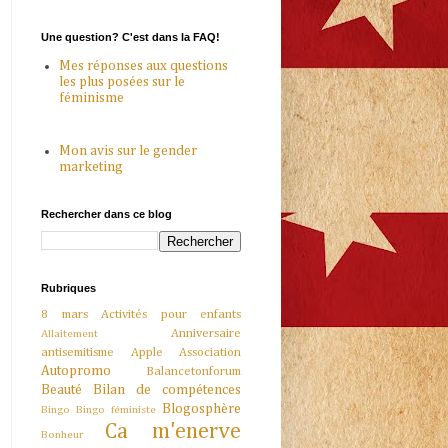
Une question? C'est dans la FAQ!
Mes réponses aux questions
les plus posées sur le
féminisme
Mon avis sur le gender
marketing
Rechercher dans ce blog
Rubriques
8 mars
Activités pour enfants
Anniversaire
Allaitement
antisemitisme
Apple
Association
Autopromo
Balancetonforum
Beauté
Bilan de compétences
Blogosphère
Bingo
Bingo féministe
Ca m'enerve
Bonheur