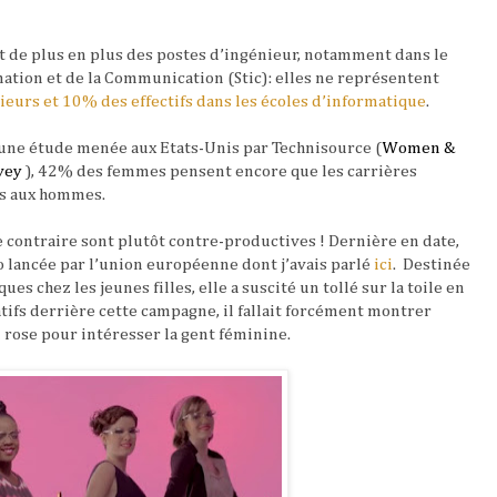
nt de plus en plus des postes d’ingénieur, notamment d
ans le
mation et de la Communication (Stic): elles ne représentent
eurs et 10% des effectifs dans les écoles d’informatique
.
 une étude menée aux Etats-Unis par Technisource (
Women &
rvey
), 42% des femmes pensent encore que les carrières
es aux hommes.
e contraire sont plutôt contre-productives ! Dernière en date,
déo lancée par l’union européenne dont j’avais parlé
ici
.
Destinée
ues chez les jeunes filles, elle a suscité un tollé sur la toile en
atifs derrière cette campagne, il fallait forcément montrer
d rose pour intéresser la gent féminine.