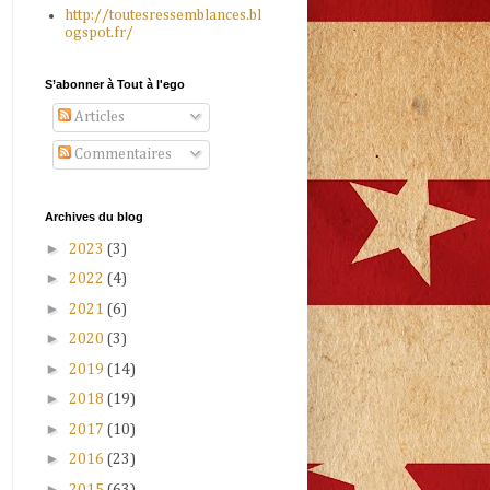
http://toutesressemblances.bl
ogspot.fr/
S’abonner à Tout à l'ego
Articles
Commentaires
Archives du blog
►
2023
(3)
►
2022
(4)
►
2021
(6)
►
2020
(3)
►
2019
(14)
►
2018
(19)
►
2017
(10)
►
2016
(23)
►
2015
(63)