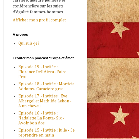
carrière, auteure jeunesse et
conférencière sur les sujets
d'égalité femmes-hommes
Afficher mon profil complet
A propos
Qui suis-je?
Ecouter mon podcast "Corps et âme"
Episode 19 - Invitée :
Florence Dell'Aiera -Faire
Front
Episode 18 - Invitée : Morticia
Addams- Caractère gras
Episode 17 - Invitées : Eve
Albergel et Mathilde Lebon -
A un cheveu
Episode 16 - Invitée :
Nadalette La Fonta- Six -
Avoir bon dos
Episode 15 - Invitée : Julie - Se
reprendre en main