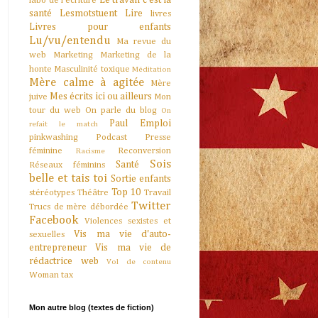
Le travail c'est la
labo de l'écriture
santé
Lesmotstuent
Lire
livres
Livres pour enfants
Lu/vu/entendu
Ma revue du
web
Marketing
Marketing de la
honte
Masculinité toxique
Méditation
Mère calme à agitée
Mère
Mes écrits ici ou ailleurs
juive
Mon
tour du web
On parle du blog
On
Paul Emploi
refait le match
pinkwashing
Podcast
Presse
féminine
Reconversion
Racisme
Sois
Santé
Réseaux féminins
belle et tais toi
Sortie enfants
Top 10
stéréotypes
Théâtre
Travail
Twitter
Trucs de mère débordée
Facebook
Violences sexistes et
Vis ma vie d'auto-
sexuelles
entrepreneur
Vis ma vie de
rédactrice web
Vol de contenu
Woman tax
Mon autre blog (textes de fiction)