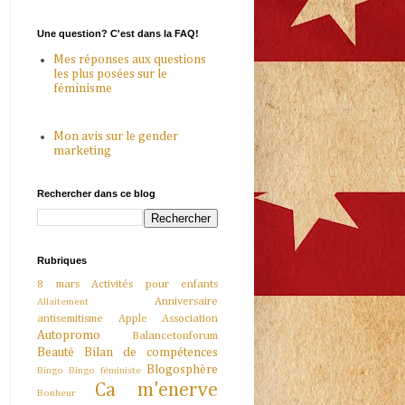
Une question? C'est dans la FAQ!
Mes réponses aux questions
les plus posées sur le
féminisme
Mon avis sur le gender
marketing
Rechercher dans ce blog
Rubriques
8 mars
Activités pour enfants
Anniversaire
Allaitement
antisemitisme
Apple
Association
Autopromo
Balancetonforum
Beauté
Bilan de compétences
Blogosphère
Bingo
Bingo féministe
Ca m'enerve
Bonheur