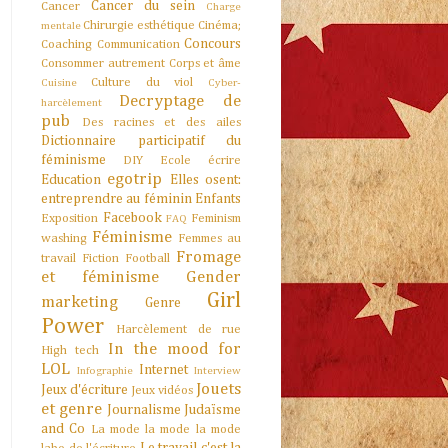
Cancer du sein
Cancer
Charge
Chirurgie esthétique
Cinéma;
mentale
Concours
Coaching
Communication
Consommer autrement
Corps et âme
Culture du viol
Cuisine
Cyber-
Decryptage de
harcèlement
pub
Des racines et des ailes
Dictionnaire participatif du
féminisme
DIY
Ecole
écrire
egotrip
Education
Elles osent:
entreprendre au féminin
Enfants
Facebook
Exposition
Feminism
FAQ
Féminisme
washing
Femmes au
Fromage
travail
Fiction
Football
et féminisme
Gender
Girl
marketing
Genre
Power
Harcèlement de rue
In the mood for
High tech
LOL
Internet
Infographie
Interview
Jouets
Jeux d'écriture
Jeux vidéos
et genre
Journalisme
Judaïsme
and Co
La mode la mode la mode