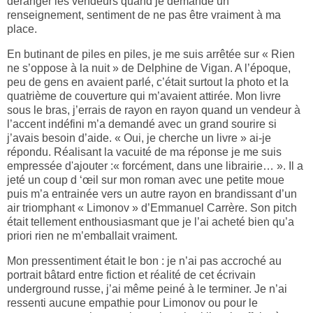
déranger les vendeurs quand je demande un
renseignement, sentiment de ne pas être vraiment à ma
place.
En butinant de piles en piles, je me suis arrêtée sur « Rien
ne s’oppose à la nuit » de Delphine de Vigan. A l’époque,
peu de gens en avaient parlé, c’était surtout la photo et la
quatrième de couverture qui m’avaient attirée. Mon livre
sous le bras, j’errais de rayon en rayon quand un vendeur à
l’accent indéfini m’a demandé avec un grand sourire si
j’avais besoin d’aide. « Oui, je cherche un livre » ai-je
répondu. Réalisant la vacuité de ma réponse
je me suis
empressée d'ajouter :« forcément, dans une librairie… ». Il a
jeté un coup d ‘œil sur mon roman avec une petite moue
puis m’a entrainée vers un autre rayon en brandissant d’un
air triomphant « Limonov » d’Emmanuel Carrère. Son pitch
était tellement enthousiasmant que je l’ai acheté bien qu’a
priori rien ne m’emballait vraiment.
Mon pressentiment était le bon : je n’ai pas accroché au
portrait bâtard entre fiction et réalité de cet écrivain
underground russe, j’ai même peiné à le terminer. Je n’ai
ressenti aucune empathie pour Limonov ou pour le