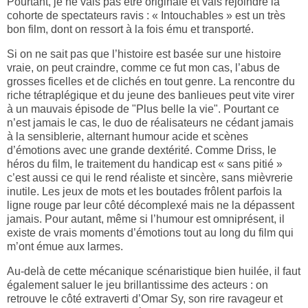
Pourtant, je ne vais pas être originale et vais rejoindre la
cohorte de spectateurs ravis : « Intouchables » est un très
bon film, dont on ressort à la fois ému et transporté.
Si on ne sait pas que l’histoire est basée sur une histoire
vraie, on peut craindre, comme ce fut mon cas, l’abus de
grosses ficelles et de clichés en tout genre. La rencontre du
riche tétraplégique et du jeune des banlieues peut vite virer
à un mauvais épisode de "Plus belle la vie". Pourtant ce
n’est jamais le cas, le duo de réalisateurs ne cédant jamais
à la sensiblerie, alternant humour acide
et scènes
d’émotions avec une grande dextérité. Comme Driss, le
héros du film, le traitement du handicap est « sans pitié »
c’est aussi ce qui le rend réaliste et sincère, sans mièvrerie
inutile.
Les jeux de mots et les boutades frôlent parfois la
ligne rouge par leur côté décomplexé mais ne la dépassent
jamais. Pour autant, même si l’humour est omniprésent, il
existe de vrais moments d’émotions tout au long du film qui
m’ont émue aux larmes.
Au-delà de cette mécanique scénaristique bien huilée, il faut
également saluer le jeu brillantissime des acteurs : on
retrouve le côté extraverti
d’Omar Sy, son rire ravageur et