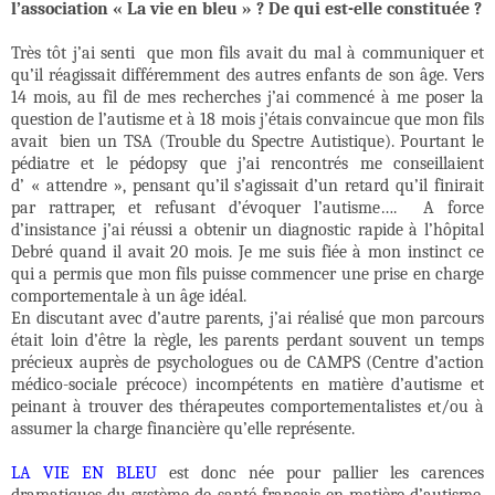
l’association « La vie en bleu » ? De qui est-elle constituée ?
Très tôt j’ai senti
que mon fils avait du mal à communiquer et
qu’il réagissait différemment des autres enfants de son âge. Vers
14 mois, au fil de mes recherches j’ai commencé à me poser la
question de l’autisme et à 18 mois j’étais convaincue que mon fils
avait
bien un TSA (Trouble du Spectre Autistique). Pourtant le
pédiatre et le pédopsy que j’ai rencontrés me conseillaient
d’ « attendre », pensant qu’il s’agissait d’un retard qu’il finirait
par rattraper, et refusant d’évoquer l’autisme….
A force
d’insistance j’ai réussi a obtenir un diagnostic rapide à l’hôpital
Debré quand il avait 20 mois. Je me suis fiée à mon instinct ce
qui a permis que mon fils puisse commencer une prise en charge
comportementale à un âge idéal.
En discutant avec d’autre parents, j’ai réalisé que mon parcours
était loin d’être la règle, les parents perdant souvent un temps
précieux auprès de psychologues ou de CAMPS (Centre d’action
médico-sociale précoce) incompétents en matière d’autisme et
peinant à trouver des thérapeutes comportementalistes et/ou à
assumer la charge financière qu’elle représente.
LA VIE EN BLEU
est donc née pour pallier les carences