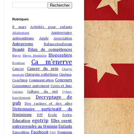
Rubriques
8 mars
Activités pour enfants
Anniversaire
Allaitement
antisemitisme
Apple
Association
Autopromo
Balancetonforum
Beauté
Bilan de compétences
Blogosphère
Bingo
Bingo féministe
Ca m'enerve
Bonheur
Cancer du sein
Cancer
Charge
Chirurgie esthétique
Cinéma;
mentale
Concours
Coaching
Communication
Consommer autrement
Corps et âme
Culture du viol
Cuisine
Cyber-
Decryptage de
harcèlement
pub
Des racines et des ailes
Dictionnaire participatif du
féminisme
DIY
Ecole
écrire
egotrip
Education
Elles osent:
entreprendre au féminin
Enfants
Facebook
Exposition
Feminism
FAQ