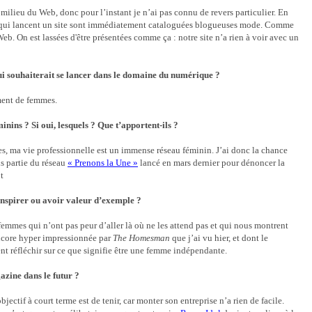
milieu du Web, donc pour l’instant je n’ai pas connu de revers particulier. En
les qui lancent un site sont immédiatement cataloguées blogueuses mode. Comme
Web. On est lassées d'être présentées comme ça : notre site n’a rien à voir avec un
ui souhaiterait se lancer dans le domaine du numérique ?
ment de femmes.
inins ? Si oui, lesquels ? Que t’apportent-ils ?
mes, ma vie professionnelle est un immense réseau féminin. J’ai donc la chance
s partie du réseau
« Prenons la Une »
lancé en mars dernier pour dénoncer la
lot
inspirer ou avoir valeur d’exemple ?
 femmes qui n’ont pas peur d’aller là où ne les attend pas et qui nous montrent
encore hyper impressionnée par
The Homesman
que j’ai vu hier, et dont le
t réfléchir sur ce que signifie être une femme indépendante.
azine dans le futur ?
jectif à court terme est de tenir, car monter son entreprise n’a rien de facile.