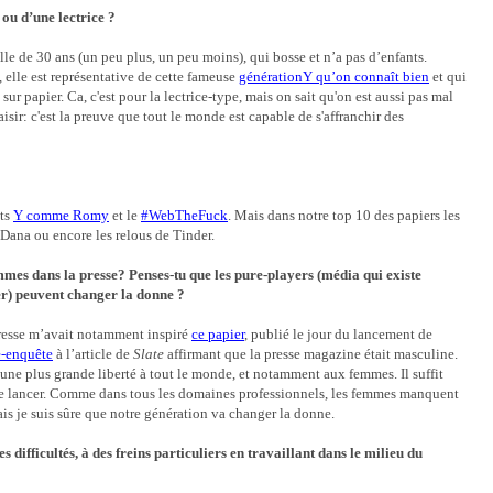
 ou d’une lectrice ?
le de 30 ans (un peu plus, un peu moins), qui bosse et n’a pas d’enfants.
elle est représentative de cette fameuse
générationY qu’on connaît bien
et qui
 sur papier.
Ca, c'est pour la lectrice-type, mais on sait qu'on est aussi pas mal
aisir: c'est la preuve que tout le monde est capable de s'affranchir des
ats
Y comme Romy
et le
#WebTheFuck
. Mais dans notre top 10 des papiers les
 Dana ou encore les relous de Tinder.
mmes dans la presse? Penses-tu que les pure-players (média qui existe
er) peuvent changer la donne ?
presse m’avait notamment inspiré
ce papier
, publié le jour du lancement de
e-enquête
à l’article de
Slate
affirmant que la presse magazine était masculine.
une plus grande liberté à tout le monde, et notamment aux femmes. Il suffit
 se lancer. Comme dans tous les domaines professionnels, les femmes manquent
is je suis sûre que notre génération va changer la donne.
 difficultés, à des freins particuliers en travaillant dans le milieu du