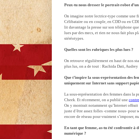
Peux-tu nous dresser le portrait-robot d’un
On imagine notre lectrice-type comme une fil
Célibataire ou en couple, en CDD ou en CDI, 
lit davantage la presse sur son téléphone que
lues par des mecs, et rien ne nous fait plus pl
stéréotypes.
Quelles sont les rubriques les plus lues ?
On retrouve régulièrement en haut de nos st
plus lus, on a de tout : Rachida Dati, Audrey
Que t’inspire la sous-représentation des fe
uniquement sur Internet sans support papi
La sous-représentation des femmes dans la 
Cheek. Et récemment, on a publié une
contr
On y montrait notamment qu’Internet offrait 
juste d’être assez folles -comme nous- pour
encore de réseau pour vraiment s’imposer, ma
En tant que femme, as-tu été confrontée à des
numérique ?