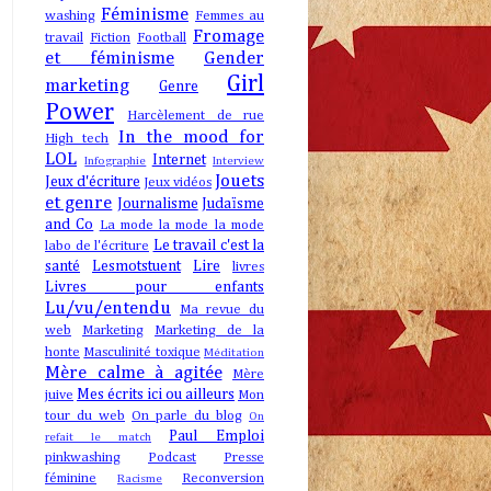
Féminisme
washing
Femmes au
Fromage
travail
Fiction
Football
et féminisme
Gender
Girl
marketing
Genre
Power
Harcèlement de rue
In the mood for
High tech
LOL
Internet
Infographie
Interview
Jouets
Jeux d'écriture
Jeux vidéos
et genre
Journalisme
Judaïsme
and Co
La mode la mode la mode
Le travail c'est la
labo de l'écriture
santé
Lesmotstuent
Lire
livres
Livres pour enfants
Lu/vu/entendu
Ma revue du
web
Marketing
Marketing de la
honte
Masculinité toxique
Méditation
Mère calme à agitée
Mère
Mes écrits ici ou ailleurs
juive
Mon
tour du web
On parle du blog
On
Paul Emploi
refait le match
pinkwashing
Podcast
Presse
féminine
Reconversion
Racisme