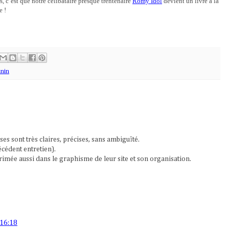
, c’est que notre célibataire presque trentenaire
Romy Idol
devient un livre à la
e !
inin
nses sont très claires, précises, sans ambiguïté.
écédent entretien).
primée aussi dans le graphisme de leur site et son organisation.
 16:18