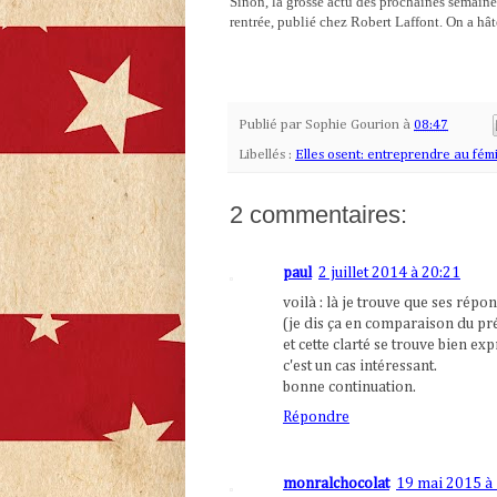
Sinon, la grosse actu des prochaines semaines
rentrée, publié chez Robert Laffont. On a hât
Publié par
Sophie Gourion
à
08:47
Libellés :
Elles osent: entreprendre au fém
2 commentaires:
paul
2 juillet 2014 à 20:21
voilà : là je trouve que ses répo
(je dis ça en comparaison du pr
et cette clarté se trouve bien ex
c'est un cas intéressant.
bonne continuation.
Répondre
monralchocolat
19 mai 2015 à