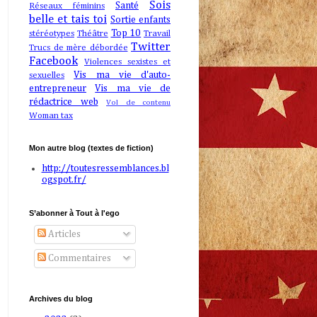
Sois
Santé
Réseaux féminins
belle et tais toi
Sortie enfants
Top 10
stéréotypes
Théâtre
Travail
Twitter
Trucs de mère débordée
Facebook
Violences sexistes et
Vis ma vie d'auto-
sexuelles
entrepreneur
Vis ma vie de
rédactrice web
Vol de contenu
Woman tax
Mon autre blog (textes de fiction)
http://toutesressemblances.bl
ogspot.fr/
S’abonner à Tout à l'ego
Articles
Commentaires
Archives du blog