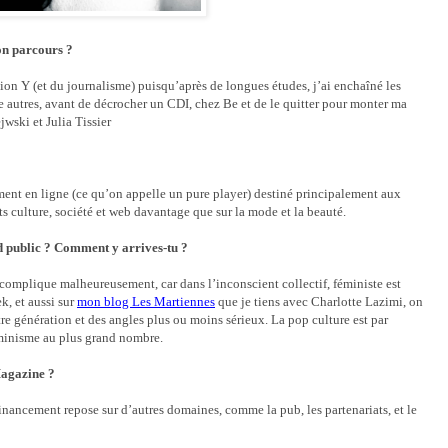
on parcours ?
ion Y (et du journalisme) puisqu’après de longues études, j’ai enchaîné les
e autres, avant de décrocher un CDI, chez Be et de le quitter pour monter ma
jwski et Julia Tissier
ment en ligne (ce qu’on appelle un pure player) destiné principalement aux
ts culture, société et web davantage que sur la mode et la beauté.
d public ? Comment y arrives-tu ?
complique malheureusement, car dans l’inconscient collectif, féministe est
k, et aussi sur
mon blog Les Martiennes
que je tiens avec Charlotte Lazimi, on
otre génération et des angles plus ou moins sérieux. La pop culture est par
minisme au plus grand nombre.
Magazine ?
 financement repose sur d’autres domaines, comme la pub, les partenariats, et le