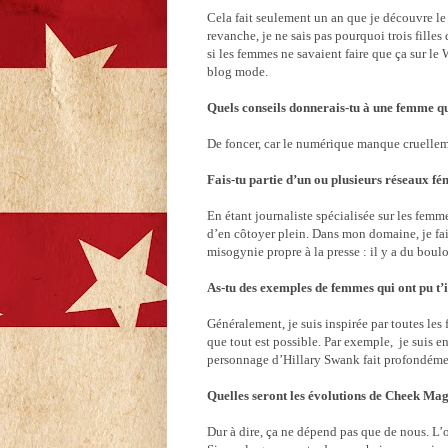
Cela fait seulement un an que je découvre le 
revanche, je ne sais pas pourquoi trois fil
si les femmes ne savaient faire que ça sur le 
blog mode.
Quels conseils donnerais-tu à une femme q
De foncer, car le numérique manque cruelle
Fais-tu partie d’un ou plusieurs réseaux fém
En étant journaliste spécialisée sur les fem
d’en côtoyer plein. Dans mon domaine, je fai
misogynie propre à la presse : il y a du bou
As-tu des exemples de femmes qui ont pu t’
Généralement, je suis inspirée par toutes les
que tout est possible. Par exemple, je suis 
personnage d’Hillary Swank fait profondémen
Quelles seront les évolutions de Cheek Mag
Dur à dire, ça ne dépend pas que de nous. L’ob