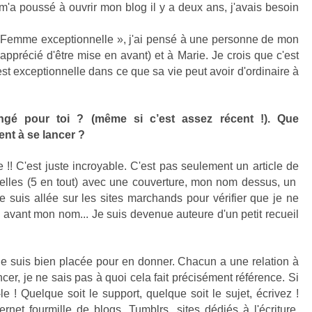
 m'a poussé à ouvrir mon blog il y a deux ans, j'avais besoin
 « Femme exceptionnelle », j'ai pensé à une personne de mon
apprécié d'être mise en avant) et à Marie. Je crois que c'est
 est exceptionnelle dans ce que sa vie peut avoir d'ordinaire à
ngé pour toi ? (même si c’est assez récent !). Que
ent à se lancer ?
!! C'est juste incroyable. C'est pas seulement un article de
uvelles (5 en tout) avec une couverture, mon nom dessus, un
e suis allée sur les sites marchands pour vérifier que je ne
r » avant mon nom... Je suis devenue auteure d'un petit recueil
je suis bien placée pour en donner. Chacun a une relation à
lancer, je ne sais pas à quoi cela fait précisément référence. Si
-le ! Quelque soit le support, quelque soit le sujet, écrivez !
ternet fourmille de blogs, Tumblrs, sites dédiés à l'écriture.