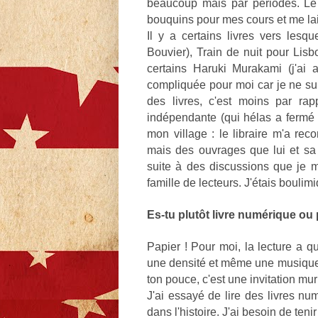
beaucoup mais par périodes. Le f
bouquins pour mes cours et me lai
Il y a certains livres vers lesq
Bouvier), Train de nuit pour Lis
certains Haruki Murakami (j'ai 
compliquée pour moi car je ne su
des livres, c'est moins par rapp
indépendante (qui hélas a fermé p
mon village : le libraire m'a re
mais des ouvrages que lui et sa 
suite à des discussions que je m
famille de lecteurs. J'étais boulimi
Es-tu plutôt livre numérique ou 
Papier ! Pour moi, la lecture a q
une densité et même une musique !
ton pouce, c'est une invitation m
J'ai essayé de lire des livres nu
dans l'histoire. J'ai besoin de teni