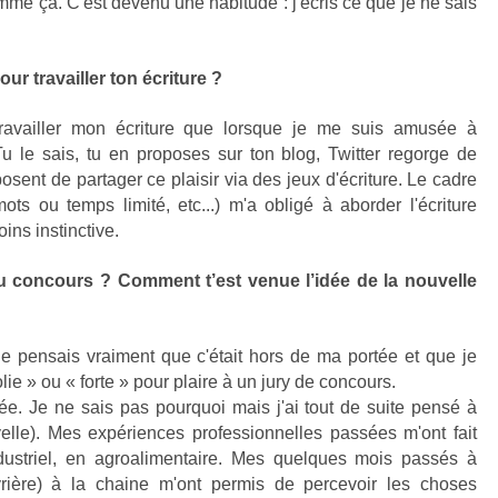
e ça. C'est devenu une habitude : j'écris ce que je ne sais
pour travailler ton écriture ?
ravailler mon écriture que lorsque je me suis amusée à
 Tu le sais, tu en proposes sur ton blog, Twitter regorge de
osent de partager ce plaisir via des jeux d'écriture. Le cadre
ts ou temps limité, etc...) m'a obligé à aborder l'écriture
ins instinctive.
au concours ? Comment t’est venue l’idée de la nouvelle
e pensais vraiment que c'était hors de ma portée et que je
lie » ou « forte » pour plaire à un jury de concours.
ée. Je ne sais pas pourquoi mais j'ai tout de suite pensé à
lle). Mes expériences professionnelles passées m'ont fait
dustriel, en agroalimentaire. Mes quelques mois passés à
vrière) à la chaine m'ont permis de percevoir les choses