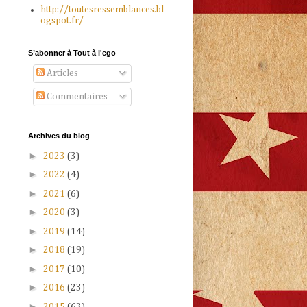
http://toutesressemblances.bl
ogspot.fr/
S’abonner à Tout à l'ego
Articles
Commentaires
Archives du blog
►
2023
(3)
►
2022
(4)
►
2021
(6)
►
2020
(3)
►
2019
(14)
►
2018
(19)
►
2017
(10)
►
2016
(23)
►
2015
(63)