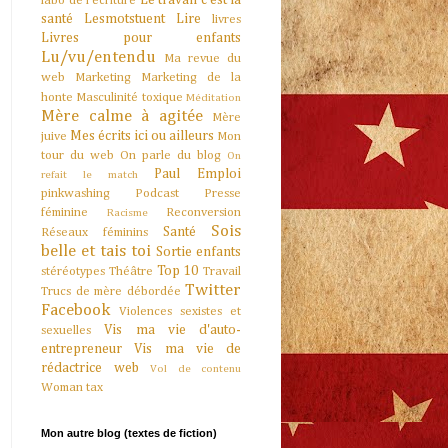
Le travail c'est la
labo de l'écriture
santé
Lesmotstuent
Lire
livres
Livres pour enfants
Lu/vu/entendu
Ma revue du
web
Marketing
Marketing de la
honte
Masculinité toxique
Méditation
Mère calme à agitée
Mère
Mes écrits ici ou ailleurs
juive
Mon
tour du web
On parle du blog
On
Paul Emploi
refait le match
pinkwashing
Podcast
Presse
féminine
Reconversion
Racisme
Sois
Santé
Réseaux féminins
belle et tais toi
Sortie enfants
Top 10
stéréotypes
Théâtre
Travail
Twitter
Trucs de mère débordée
Facebook
Violences sexistes et
Vis ma vie d'auto-
sexuelles
entrepreneur
Vis ma vie de
rédactrice web
Vol de contenu
Woman tax
Mon autre blog (textes de fiction)