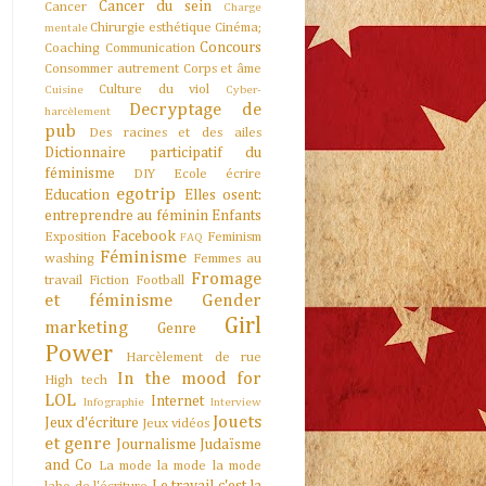
Cancer du sein
Cancer
Charge
Chirurgie esthétique
Cinéma;
mentale
Concours
Coaching
Communication
Consommer autrement
Corps et âme
Culture du viol
Cuisine
Cyber-
Decryptage de
harcèlement
pub
Des racines et des ailes
Dictionnaire participatif du
féminisme
DIY
Ecole
écrire
egotrip
Education
Elles osent:
entreprendre au féminin
Enfants
Facebook
Exposition
Feminism
FAQ
Féminisme
washing
Femmes au
Fromage
travail
Fiction
Football
et féminisme
Gender
Girl
marketing
Genre
Power
Harcèlement de rue
In the mood for
High tech
LOL
Internet
Infographie
Interview
Jouets
Jeux d'écriture
Jeux vidéos
et genre
Journalisme
Judaïsme
and Co
La mode la mode la mode