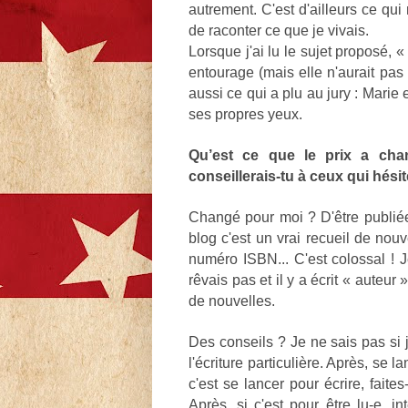
autrement. C'est d'ailleurs ce qui
de raconter ce que je vivais.
Lorsque j'ai lu le sujet proposé,
entourage (mais elle n'aurait pas 
aussi ce qui a plu au jury : Marie
ses propres yeux.
Qu’est ce que le prix a cha
conseillerais-tu à ceux qui hésit
Changé pour moi ? D'être publiée 
blog c'est un vrai recueil de no
numéro ISBN... C'est colossal ! J
rêvais pas et il y a écrit « auteu
de nouvelles.
Des conseils ? Je ne sais pas si 
l'écriture particulière. Après, se 
c'est se lancer pour écrire, faites
Après, si c'est pour être lu-e, in