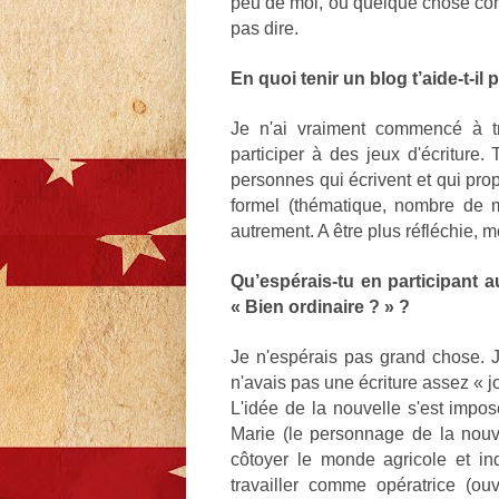
peu de moi, ou quelque chose comm
pas dire.
En quoi tenir un blog t’aide-t-il 
Je n'ai vraiment commencé à t
participer à des jeux d'écriture.
personnes qui écrivent et qui prop
formel (thématique, nombre de mo
autrement. A être plus réfléchie, mo
Qu’espérais-tu en participant 
« Bien ordinaire ? » ?
Je n'espérais pas grand chose. J
n'avais pas une écriture assez « jo
L'idée de la nouvelle s'est impos
Marie (le personnage de la nouve
côtoyer le monde agricole et in
travailler comme opératrice (ou