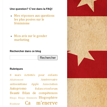
Une question? C'est dans la FAQ!
Mes réponses aux questions
les plus posées sur le
féminisme
Mon avis sur le gender
marketing
Rechercher dans ce blog
Rubriques
8 mars
Activités pour enfants
Anniversaire
Allaitement
antisemitisme
Apple
Association
Autopromo
Balancetonforum
Beauté
Bilan de compétences
Blogosphère
Bingo
Bingo féministe
Ca m'enerve
Bonheur