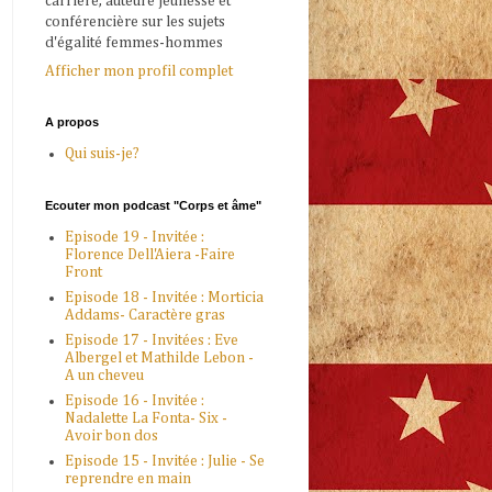
carrière, auteure jeunesse et
conférencière sur les sujets
d'égalité femmes-hommes
Afficher mon profil complet
A propos
Qui suis-je?
Ecouter mon podcast "Corps et âme"
Episode 19 - Invitée :
Florence Dell'Aiera -Faire
Front
Episode 18 - Invitée : Morticia
Addams- Caractère gras
Episode 17 - Invitées : Eve
Albergel et Mathilde Lebon -
A un cheveu
Episode 16 - Invitée :
Nadalette La Fonta- Six -
Avoir bon dos
Episode 15 - Invitée : Julie - Se
reprendre en main