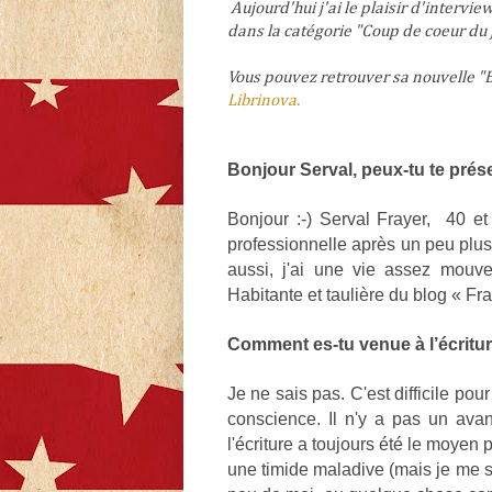
Aujourd'hui j'ai le plaisir d'intervie
dans la catégorie "Coup de coeur du 
Vous pouvez retrouver sa nouvelle "B
Librinova.
Bonjour Se
rval, peux-tu te prés
Bonjour :-) Serval Frayer,
40 et
professionnelle après un peu plus 
aussi, j'ai une vie assez mouv
Habitante et taulière du blog « Fra
Comment es-tu venue à l’écritur
Je ne sais pas. C'est difficile po
conscience. Il n'y a pas un avant
l'écriture a toujours été le moyen 
une timide maladive (mais je me su