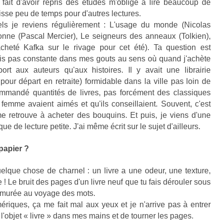
ait d'avoir repris des études m'oblige à lire beaucoup de
sse peu de temps pour d'autres lectures.
uels je reviens régulièrement : L'usage du monde (Nicolas
bonne (Pascal Mercier), Le seigneurs des anneaux (Tolkien),
acheté Kafka sur le rivage pour cet été). Ta question est
is pas constante dans mes gouts au sens où quand j'achète
ort aux auteurs qu'aux histoires. Il y avait une librairie
our départ en retraite) formidable dans la ville pas loin de
commandé quantités de livres, pas forcément des classiques
femme avaient aimés et qu'ils conseillaient. Souvent, c'est
e retrouve à acheter des bouquins. Et puis, je viens d'une
que de lecture petite. J'ai même écrit sur le sujet d'ailleurs.
papier ?
uelque chose de charnel : un livre a une odeur, une texture,
 Le bruit des pages d'un livre neuf que tu fais dérouler sous
urmurée au voyage des mots.
mériques, ça me fait mal aux yeux et je n'arrive pas à entrer
r l'objet « livre » dans mes mains et de tourner les pages.