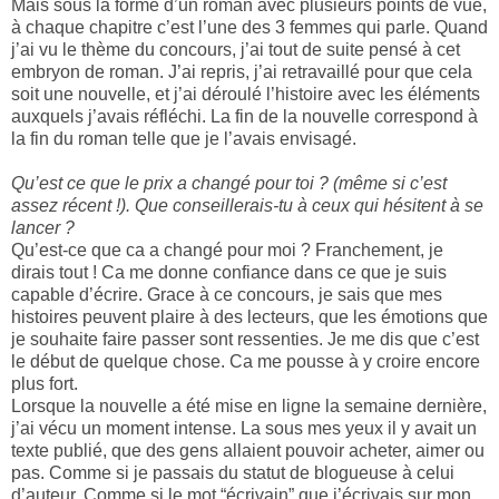
Mais sous la forme d’un roman avec plusieurs points de vue,
à chaque chapitre c’est l’une des 3 femmes qui parle. Quand
j’ai vu le thème du concours, j’ai tout de suite pensé à cet
embryon de roman. J’ai repris, j’ai retravaillé pour que cela
soit une nouvelle, et j’ai déroulé l’histoire avec les éléments
auxquels j’avais réfléchi. La fin de la nouvelle correspond à
la fin du roman telle que je l’avais envisagé.
Qu’est ce que le prix a changé pour toi ? (même si c’est
assez récent !). Que conseillerais-tu à ceux qui hésitent à se
lancer ?
Qu’est-ce que ca a changé pour moi ? Franchement, je
dirais tout ! Ca me donne confiance dans ce que je suis
capable d’écrire. Grace à ce concours, je sais que mes
histoires peuvent plaire à des lecteurs, que les émotions que
je souhaite faire passer sont ressenties. Je me dis que c’est
le début de quelque chose. Ca me pousse à y croire encore
plus fort.
Lorsque la nouvelle a été mise en ligne la semaine dernière,
j’ai vécu un moment intense. La sous mes yeux il y avait un
texte publié, que des gens allaient pouvoir acheter, aimer ou
pas. Comme si je passais du statut de blogueuse à celui
d’auteur. Comme si le mot “écrivain” que j’écrivais sur mon