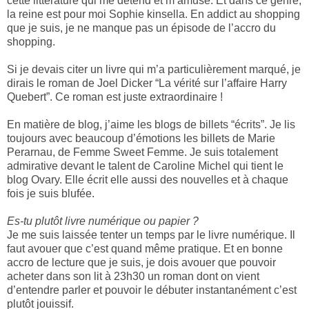
cette littérature qui me détend et m’amuse. Et dans ce genre,
la reine est pour moi Sophie kinsella. En addict au shopping
que je suis, je ne manque pas un épisode de l’accro du
shopping.
Si je devais citer un livre qui m’a particulièrement marqué, je
dirais le roman de Joel Dicker “La vérité sur l’affaire Harry
Quebert”. Ce roman est juste extraordinaire !
En matière de blog, j’aime les blogs de billets “écrits”. Je lis
toujours avec beaucoup d’émotions les billets de Marie
Perarnau, de Femme Sweet Femme. Je suis totalement
admirative devant le talent de Caroline Michel qui tient le
blog Ovary. Elle écrit elle aussi des nouvelles et à chaque
fois je suis blufée.
Es-tu plutôt livre numérique ou papier ?
Je me suis laissée tenter un temps par le livre numérique. Il
faut avouer que c’est quand même pratique. Et en bonne
accro de lecture que je suis, je dois avouer que pouvoir
acheter dans son lit à 23h30 un roman dont on vient
d’entendre parler et pouvoir le débuter instantanément c’est
plutôt jouissif.