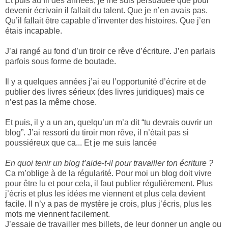
Et puis au fil des années, je me suis persuadée que pour
devenir écrivain il fallait du talent. Que je n’en avais pas.
Qu’il fallait être capable d’inventer des histoires. Que j’en
étais incapable.
J’ai rangé au fond d’un tiroir ce rêve d’écriture. J’en parlais
parfois sous forme de boutade.
Il y a quelques années j’ai eu l’opportunité d’écrire et de
publier des livres sérieux (des livres juridiques) mais ce
n’est pas la même chose.
Et puis, il y a un an, quelqu’un m’a dit “tu devrais ouvrir un
blog”. J’ai ressorti du tiroir mon rêve, il n’était pas si
poussiéreux que ca... Et je me suis lancée
En quoi tenir un blog t’aide-t-il pour travailler ton écriture ?
Ca m’oblige à de la régularité. Pour moi un blog doit vivre
pour être lu et pour cela, il faut publier régulièrement. Plus
j’écris et plus les idées me viennent et plus cela devient
facile. Il n’y a pas de mystère je crois, plus j’écris, plus les
mots me viennent facilement.
J’essaie de travailler mes billets, de leur donner un angle ou