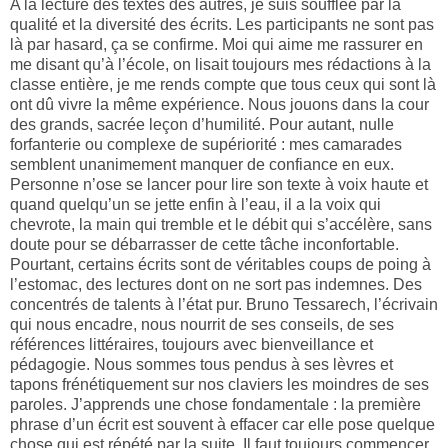
A la lecture des textes des autres, je suis soufflée par la
qualité et la diversité des écrits. Les participants ne sont pas
là par hasard, ça se confirme. Moi qui aime me rassurer en
me disant qu’à l’école, on lisait toujours mes rédactions à la
classe entière, je me rends compte que tous ceux qui sont là
ont dû vivre la même expérience. Nous jouons dans la cour
des grands, sacrée leçon d’humilité. Pour autant, nulle
forfanterie ou complexe de supériorité : mes camarades
semblent unanimement manquer de confiance en eux.
Personne n’ose se lancer pour lire son texte à voix haute et
quand quelqu’un se jette enfin à l’eau, il a la voix qui
chevrote, la main qui tremble et le débit qui s’accélère, sans
doute pour se débarrasser de cette tâche inconfortable.
Pourtant, certains écrits sont de véritables coups de poing à
l’estomac, des lectures dont on ne sort pas indemnes. Des
concentrés de talents à l’état pur. Bruno Tessarech, l’écrivain
qui nous encadre, nous nourrit de ses conseils, de ses
références littéraires, toujours avec bienveillance et
pédagogie. Nous sommes tous pendus à ses lèvres et
tapons frénétiquement sur nos claviers les moindres de ses
paroles. J’apprends une chose fondamentale : la première
phrase d’un écrit est souvent à effacer car elle pose quelque
chose qui est répété par la suite. Il faut toujours commencer