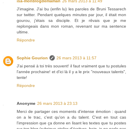
isa-monblogdemaman
26 mars 2013 à 11:49
J'imagine. J'ai bu (enfin lu) les paroles de Bruni Tessarech
sur twitter. Pendant quelques minutes par jour, il était mon
gourou, j'étais sa disciple. Et je rêvais que je me
replongeais dans mon roman, revenant sur ma sentence
ultime.
Répondre
Sophie Gourion
26 mars 2013 à 11:57
J'ai pensé à toi très souvent! il faut vraiment que tu postules
l'année prochaine! et d'ici là il y a le prix "nouveaux talents",
tente!
Répondre
Anonyme
26 mars 2013 à 23:13
Merci de partager ces moments d'intense émotion : quand
on a le trac, c'est qu'on a du talent. C'est en tout cas
l'impression que ça donne en lisant les textes que tu postes
sur ton blog (rubrique atelier d'écriture, hein, je ne parle pas