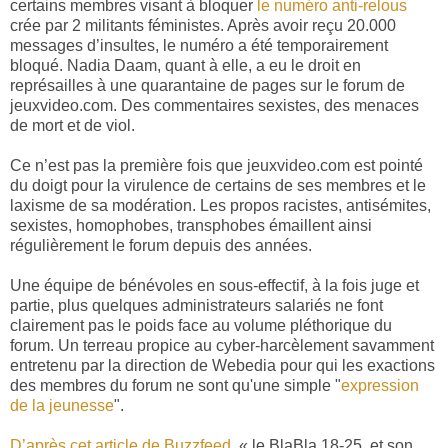
certains membres visant à bloquer
le numéro anti-relous
crée par 2 militants féministes. Après avoir reçu 20.000
messages d’insultes, le numéro a été temporairement
bloqué. Nadia Daam, quant à elle, a eu le droit en
représailles à une quarantaine de pages sur le forum de
jeuxvideo.com. Des commentaires sexistes, des menaces
de mort et de viol.
Ce n’est pas la première fois que jeuxvideo.com est pointé
du doigt pour la virulence de certains de ses membres et le
laxisme de sa modération. Les propos racistes, antisémites,
sexistes, homophobes, transphobes émaillent ainsi
régulièrement le forum depuis des années.
Une équipe de bénévoles en sous-effectif, à la fois juge et
partie, plus quelques administrateurs salariés ne font
clairement pas le poids face au volume pléthorique du
forum. Un terreau propice au cyber-harcèlement savamment
entretenu par la direction de Webedia pour qui les exactions
des membres du forum ne sont qu'une simple "
expression
de la jeunesse
".
D’après cet article de Buzzfeed
, « le BlaBla 18-25, et son