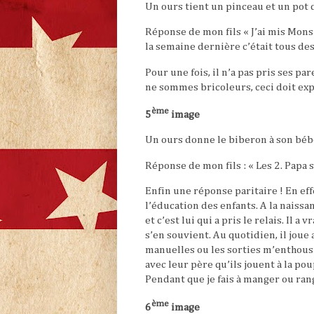
Un ours tient un pinceau et un pot
Réponse de mon fils « J’ai mis Mons
la semaine dernière c’était tous de
Pour une fois, il n’a pas pris ses p
ne sommes bricoleurs, ceci doit exp
ème
5
image
Un ours donne le biberon à son béb
Réponse de mon fils : « Les 2. Papa 
Enfin une réponse paritaire ! En ef
l’éducation des enfants. A la naissa
et c’est lui qui a pris le relais. Il 
s’en souvient. Au quotidien, il joue
manuelles ou les sorties m’enthous
avec leur père qu’ils jouent à la po
Pendant que je fais à manger ou rang
ème
6
image