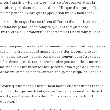
tés à ma fille « Ne dis gros mots, ce n’est pas joli dans la
serait-ce pire dans la bouche d’une fille que d’un garçon ?). Je
nt « ma poupée » alors que j’appelle son frère « mon chat » .
’on habille et que l’on coiffe est différent d’un petit animal qui
s défendant, je me rends compte que je la complimente
 frère, chez qui je valorise inconsciemment beaucoup plus la
és et poupées, j’ai réalisé finalement qu’elle adorait les puzzles
ue l’on n’offre pas spontanément aux filles. Depuis, elle est
s un domaine que n’aurais pas naturellement pensé à explorer.
as forcément de soi, tant notre histoire personnelle et notre
ditionnements inconscients. Je tente à ma façon de lutter au
désastreux mais c'est davantage une gymnastique de l'esprit
r conséquent fondamentale : néanmoins elle ne fait pas tout. Je
sur Twitter qui me disait que ses 2 enfants avaient fait le test
férents, son fils ayant mis des « Monsieur ours » partout !
éducation !