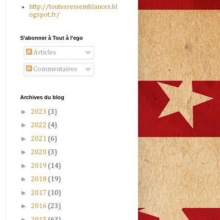
http://toutesressemblances.bl
ogspot.fr/
S’abonner à Tout à l'ego
Articles
Commentaires
Archives du blog
►
2023
(3)
►
2022
(4)
►
2021
(6)
►
2020
(3)
►
2019
(14)
►
2018
(19)
►
2017
(10)
►
2016
(23)
►
2015
(63)