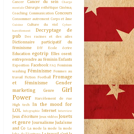
Cancer du sein
Cancer
Charge
Chirurgie esthétique
Cinéma;
mentale
Concours
Coaching
Communication
Consommer autrement
Corps et âme
Culture du viol
Cuisine
Cyber-
Decryptage de
harcèlement
pub
Des racines et des ailes
Dictionnaire participatif du
féminisme
DIY
Ecole
écrire
egotrip
Education
Elles osent:
entreprendre au féminin
Enfants
Facebook
Exposition
Feminism
FAQ
Féminisme
washing
Femmes au
Fromage
travail
Fiction
Football
et féminisme
Gender
Girl
marketing
Genre
Power
Harcèlement de rue
In the mood for
High tech
LOL
Internet
Infographie
Interview
Jouets
Jeux d'écriture
Jeux vidéos
et genre
Journalisme
Judaïsme
and Co
La mode la mode la mode