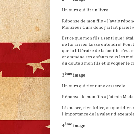
Un ours qui lit un livre
Réponse de mon fils « J’avais répond
Monsieur Ours donc j’ai fait pareil »
Est ce que mon fils a senti que j’ét
ne lui ai rien laissé entendre! Pour
que la littéraire de la famille c’est
et emmène ses enfants tous les mois
du doute à mon fils et invoquer l
ème
3
image
Un ours qui tient une casserole
Réponse de mon fils « J’ai mis Madam
Là encore, rien à dire, au quotidien
l’importance de la valeur d’exempl
ème
4
image