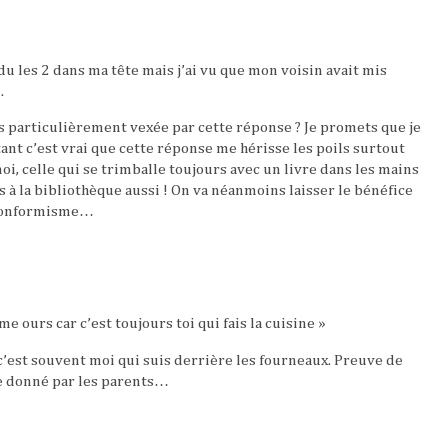
u les 2 dans ma tête mais j’ai vu que mon voisin avait mis
.
ais particulièrement vexée par cette réponse ? Je promets que je
tant c’est vrai que cette réponse me hérisse les poils surtout
 moi, celle qui se trimballe toujours avec un livre dans les mains
 à la bibliothèque aussi ! On va néanmoins laisser le bénéfice
e conformisme…
e ours car c’est toujours toi qui fais la cuisine »
 c’est souvent moi qui suis derrière les fourneaux. Preuve de
e donné par les parents…