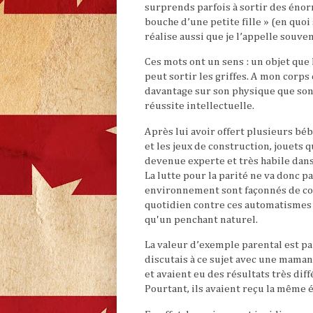
surprends parfois à sortir des énormi
bouche d’une petite fille » (en quoi 
réalise aussi que je l’appelle souve
Ces mots ont un sens : un objet que l
peut sortir les griffes. A mon corp
davantage sur son physique que son
réussite intellectuelle.
Après lui avoir offert plusieurs béb
et les jeux de construction, jouets q
devenue experte et très habile dan
La lutte pour la parité ne va donc p
environnement sont façonnés de con
quotidien contre ces automatismes 
qu'un penchant naturel.
La valeur d’exemple parental est pa
discutais à ce sujet avec une maman 
et avaient eu des résultats très dif
Pourtant, ils avaient reçu la même 