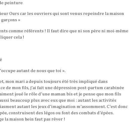
 de peinture
ieur Ours car les ouvriers qui sont venus repeindre la maison
s garçons »
arents comme référents ! Il faut dire que ni son père ni moi-même
liquer cela !
é
s’occupe autant de nous que toi ».
fet, mon mari a depuis toujours été très impliqué dans
nce de mon fils, j’ai fait une dépression post-partum carabinée
a vraiment joué le rôle d’une maman bis et je pense que mon fils
 aussi beaucoup plus avec eux que moi : autant les activités
iasment autant les jeux d’imagination m’assomment. C’est donc
upée, construisent des légos ou font des combats d’épées.
e la maison hein faut pas rêver !