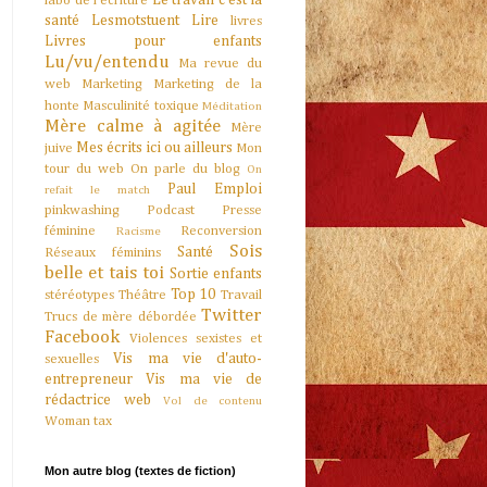
Le travail c'est la
labo de l'écriture
santé
Lesmotstuent
Lire
livres
Livres pour enfants
Lu/vu/entendu
Ma revue du
web
Marketing
Marketing de la
honte
Masculinité toxique
Méditation
Mère calme à agitée
Mère
Mes écrits ici ou ailleurs
juive
Mon
tour du web
On parle du blog
On
Paul Emploi
refait le match
pinkwashing
Podcast
Presse
féminine
Reconversion
Racisme
Sois
Santé
Réseaux féminins
belle et tais toi
Sortie enfants
Top 10
stéréotypes
Théâtre
Travail
Twitter
Trucs de mère débordée
Facebook
Violences sexistes et
Vis ma vie d'auto-
sexuelles
entrepreneur
Vis ma vie de
rédactrice web
Vol de contenu
Woman tax
Mon autre blog (textes de fiction)