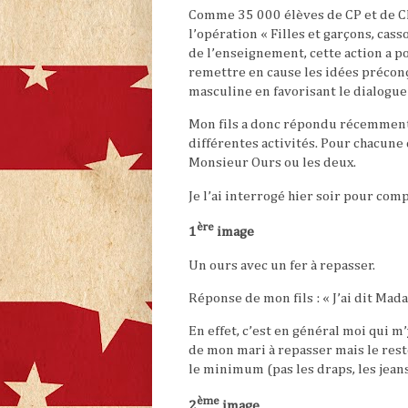
Comme 35 000 élèves de CP et de CE
l’opération « Filles et garçons, cass
de l’enseignement, cette action a p
remettre en cause les idées préconç
masculine en favorisant le dialogue 
Mon fils a donc répondu récemment 
différentes activités. Pour chacune 
Monsieur Ours ou les deux.
Je l’ai interrogé hier soir pour co
ère
1
image
Un ours avec un fer à repasser.
Réponse de mon fils : « J’ai dit Mad
En effet, c’est en général moi qui m
de mon mari à repasser mais le reste
le minimum (pas les draps, les jean
ème
2
image