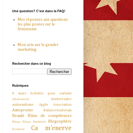
Une question? C'est dans la FAQ!
Mes réponses aux questions
les plus posées sur le
féminisme
Mon avis sur le gender
marketing
Rechercher dans ce blog
Rubriques
8 mars
Activités pour enfants
Anniversaire
Allaitement
antisemitisme
Apple
Association
Autopromo
Balancetonforum
Beauté
Bilan de compétences
Blogosphère
Bingo
Bingo féministe
Ca m'enerve
Bonheur