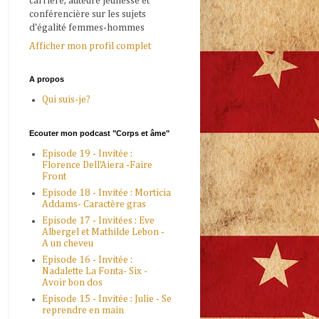
carrière, auteure jeunesse et
conférencière sur les sujets
d'égalité femmes-hommes
Afficher mon profil complet
A propos
Qui suis-je?
Ecouter mon podcast "Corps et âme"
Episode 19 - Invitée :
Florence Dell'Aiera -Faire
Front
Episode 18 - Invitée : Morticia
Addams- Caractère gras
Episode 17 - Invitées : Eve
Albergel et Mathilde Lebon -
A un cheveu
Episode 16 - Invitée :
Nadalette La Fonta- Six -
Avoir bon dos
Episode 15 - Invitée : Julie - Se
reprendre en main