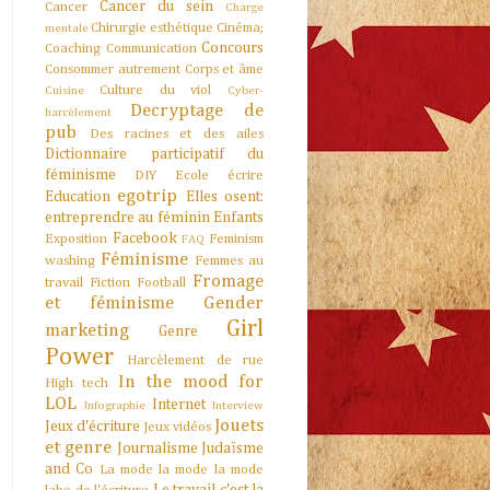
Cancer du sein
Cancer
Charge
Chirurgie esthétique
Cinéma;
mentale
Concours
Coaching
Communication
Consommer autrement
Corps et âme
Culture du viol
Cuisine
Cyber-
Decryptage de
harcèlement
pub
Des racines et des ailes
Dictionnaire participatif du
féminisme
DIY
Ecole
écrire
egotrip
Education
Elles osent:
entreprendre au féminin
Enfants
Facebook
Exposition
Feminism
FAQ
Féminisme
washing
Femmes au
Fromage
travail
Fiction
Football
et féminisme
Gender
Girl
marketing
Genre
Power
Harcèlement de rue
In the mood for
High tech
LOL
Internet
Infographie
Interview
Jouets
Jeux d'écriture
Jeux vidéos
et genre
Journalisme
Judaïsme
and Co
La mode la mode la mode