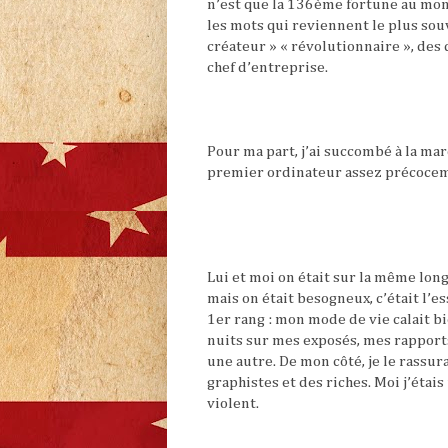
n’est que la 136ème fortune au mond
les mots qui reviennent le plus souv
créateur » « révolutionnaire », des 
chef d’entreprise.
Pour ma part, j’ai succombé à la ma
premier ordinateur assez précocemen
Lui et moi on était sur la même long
mais on était besogneux, c’était l’es
1er rang : mon mode de vie calait bi
nuits sur mes exposés, mes rapports 
une autre. De mon côté, je le rassura
graphistes et des riches. Moi j’étais
violent.