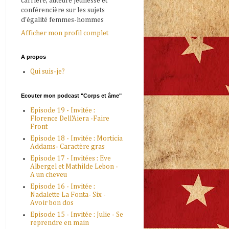
carrière, auteure jeunesse et
conférencière sur les sujets
d'égalité femmes-hommes
Afficher mon profil complet
A propos
Qui suis-je?
Ecouter mon podcast "Corps et âme"
Episode 19 - Invitée :
Florence Dell'Aiera -Faire
Front
Episode 18 - Invitée : Morticia
Addams- Caractère gras
Episode 17 - Invitées : Eve
Albergel et Mathilde Lebon -
A un cheveu
Episode 16 - Invitée :
Nadalette La Fonta- Six -
Avoir bon dos
Episode 15 - Invitée : Julie - Se
reprendre en main