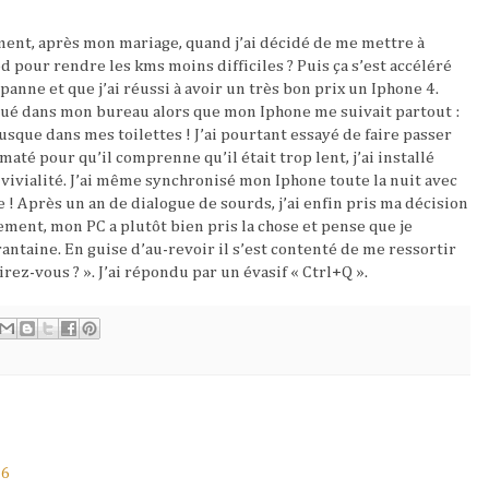
ment, après mon mariage, quand j’ai décidé de me mettre à
od pour rendre les kms moins difficiles ? Puis ça s’est accéléré
nne et que j’ai réussi à avoir un très bon prix un Iphone 4.
égué dans mon bureau alors que mon Iphone me suivait partout :
sque dans mes toilettes ! J’ai pourtant essayé de faire passer
maté pour qu’il comprenne qu’il était trop lent, j’ai installé
nvivialité. J’ai même synchronisé mon Iphone toute la nuit avec
re ! Après un an de dialogue de sourds, j’ai enfin pris ma décision
ement, mon PC a plutôt bien pris la chose et pense que je
antaine. En guise d’au-revoir il s’est contenté de me ressortir
irez-vous ? ». J’ai répondu par un évasif « Ctrl+Q ».
16