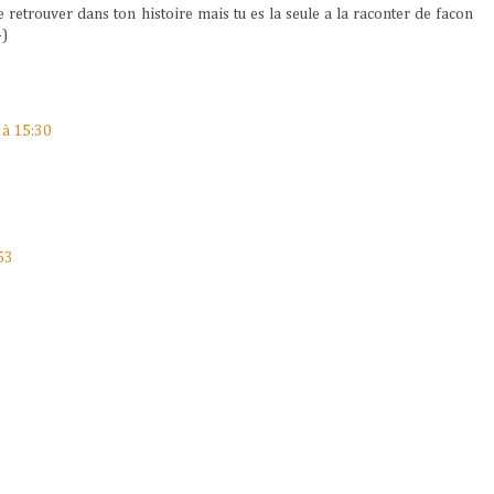
e retrouver dans ton histoire mais tu es la seule a la raconter de facon
-)
 à 15:30
53