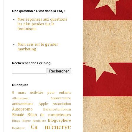
Une question? C'est dans la FAQ!
Mes réponses aux questions
les plus posées sur le
féminisme
Mon avis sur le gender
marketing
Rechercher dans ce blog
Rubriques
8 mars
Activités pour enfants
Anniversaire
Allaitement
antisemitisme
Apple
Association
Autopromo
Balancetonforum
Beauté
Bilan de compétences
Blogosphère
Bingo
Bingo féministe
Ca m'enerve
Bonheur