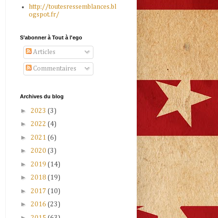
http://toutesressemblances.bl
ogspot.fr/
S’abonner à Tout à l'ego
Articles
Commentaires
Archives du blog
►
2023
(3)
►
2022
(4)
►
2021
(6)
►
2020
(3)
►
2019
(14)
►
2018
(19)
►
2017
(10)
►
2016
(23)
►
2015
(63)