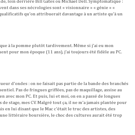
e, loin derrière Bill Gates ou Michael Dell. Symptomatique :
ent dans ses nécrologies sont « visionnaire » « génie » «
qualificatifs qu’on attribuerait davantage à un artiste qu’à un
rque à la pomme plutôt tardivement. Même si j’ai eu mon
t pour mon époque (11 ans), j’ai toujours été fidèle au PC.
ueur d’ondes : on ne faisait pas partie de la bande des branchés
sentiel. Pas de fringues griffées, pas de maquillage, assise au
en avec mon PC. Et puis, lui et moi, on en a passé de longues
de stage, mes CV. Malgré tout ça, il ne m’a jamais plantée pour
is en lui disant que le Mac c’était le truc des artistes, des
 une littéraire boursière, le choc des cultures aurait été trop