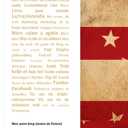
Le travail c'est la
labo de l'écriture
santé
Lesmotstuent
Lire
livres
Livres pour enfants
Lu/vu/entendu
Ma revue du
web
Marketing
Marketing de la
honte
Masculinité toxique
Méditation
Mère calme à agitée
Mère
Mes écrits ici ou ailleurs
juive
Mon
tour du web
On parle du blog
On
Paul Emploi
refait le match
pinkwashing
Podcast
Presse
féminine
Reconversion
Racisme
Sois
Santé
Réseaux féminins
belle et tais toi
Sortie enfants
Top 10
stéréotypes
Théâtre
Travail
Twitter
Trucs de mère débordée
Facebook
Violences sexistes et
Vis ma vie d'auto-
sexuelles
entrepreneur
Vis ma vie de
rédactrice web
Vol de contenu
Woman tax
Mon autre blog (textes de fiction)