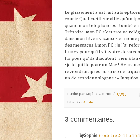
Le glissement s’est fait subreptice
courir. Quel meilleur allié qu’un Ip
quand mon téléphone est tombé en pa
Très vite, mon PC s’est trouvé rel
dans mon lit, en vacances et même ju
des messages à mon PC : je l’ai refor
Itunes pour qu’il s’inspire de sa co
lui pour qu’ils discutent: rien à fai
: je le quitte pour un Mac ! Heureus
reviendrai après ma crise de la quar
un de ses vieux slogans : « Jusqu’où 
Publié par
Sophie Gourion
à
14:51
Libellés :
Apple
3 commentaires:
bySophie
6 octobre 2011 à 15: